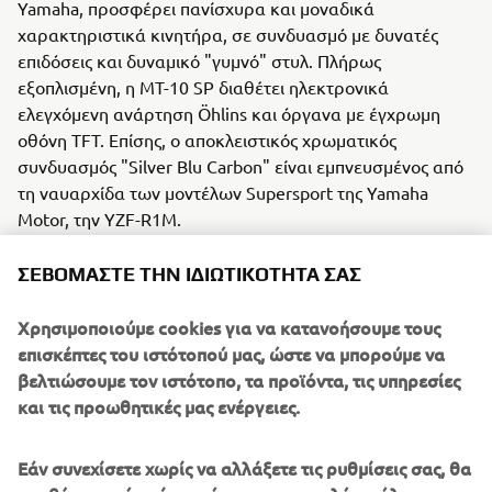
Yamaha, προσφέρει πανίσχυρα και μοναδικά
χαρακτηριστικά κινητήρα, σε συνδυασμό με δυνατές
επιδόσεις και δυναμικό "γυμνό" στυλ. Πλήρως
εξοπλισμένη, η MT-10 SP διαθέτει ηλεκτρονικά
ελεγχόμενη ανάρτηση Öhlins και όργανα με έγχρωμη
οθόνη TFT. Επίσης, ο αποκλειστικός χρωματικός
συνδυασμός "Silver Blu Carbon" είναι εμπνευσμένος από
τη ναυαρχίδα των μοντέλων Supersport της Yamaha
Motor, την YZF-R1M.
Το 2001, το αρχικό Yamaha TMAX πρωτοπόρησε με το
ΣΕΒΌΜΑΣΤΕ ΤΗΝ ΙΔΙΩΤΙΚΌΤΗΤΆ ΣΑΣ
concept του σπορ maxi scooter. Σήμερα, το TMAX DX
προσφέρει τον απόλυτο συνδυασμό εξισορροπώντας
Χρησιμοποιούμε cookies για να κατανοήσουμε τους
ανάμεσα σε αυτά τα δύο στυλ: με τη δυναμική του
επισκέπτες του ιστότοπού μας, ώστε να μπορούμε να
επιτάχυνση σε συνδυασμό με τον ευέλικτο χειρισμό και
βελτιώσουμε τον ιστότοπο, τα προϊόντα, τις υπηρεσίες
το εξαιρετικό φρενάρισμα, αυτό το κορυφαίο maxi
και τις προωθητικές μας ενέργειες.
scooter προσφέρει επίπεδα επιδόσεων που συναντάμε σε
σπορ μοτοσυκλέτες. Με άνετη θέση οδήγησης και
Εάν συνεχίσετε χωρίς να αλλάξετε τις ρυθμίσεις σας, θα
εξοπλισμένο με πολυτελή χαρακτηριστικά, όπως