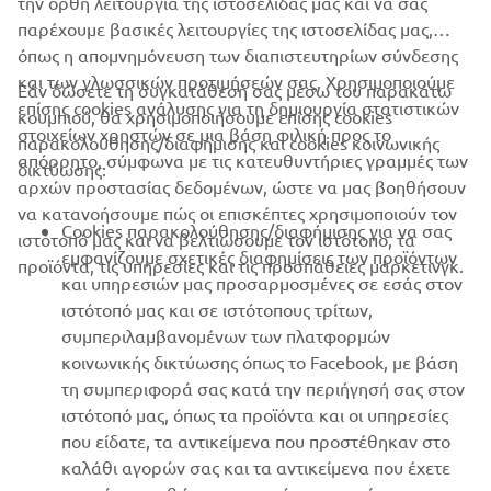
την ορθή λειτουργία της ιστοσελίδας μας και να σας
παρέχουμε βασικές λειτουργίες της ιστοσελίδας μας,
όπως η απομνημόνευση των διαπιστευτηρίων σύνδεσης
και των γλωσσικών προτιμήσεών σας. Χρησιμοποιούμε
Εάν δώσετε τη συγκατάθεσή σας μέσω του παρακάτω
επίσης cookies ανάλυσης για τη δημιουργία στατιστικών
κουμπιού, θα χρησιμοποιήσουμε επίσης cookies
ΕΤΑΙΡΕΊΑ
στοιχείων χρηστών σε μια βάση φιλική προς το
παρακολούθησης/διαφήμισης και cookies κοινωνικής
απόρρητο, σύμφωνα με τις κατευθυντήριες γραμμές των
δικτύωσης:
αρχών προστασίας δεδομένων, ώστε να μας βοηθήσουν
B2B
να κατανοήσουμε πώς οι επισκέπτες χρησιμοποιούν τον
Cookies παρακολούθησης/διαφήμισης για να σας
ιστότοπό μας και να βελτιώσουμε τον ιστότοπο, τα
ΠΕΡΙΣΣΌΤΕΡΑ YAMAHA
εμφανίζουμε σχετικές διαφημίσεις των προϊόντων
προϊόντα, τις υπηρεσίες και τις προσπάθειες μάρκετινγκ.
και υπηρεσιών μας προσαρμοσμένες σε εσάς στον
ιστότοπό μας και σε ιστότοπους τρίτων,
SUPPORT
συμπεριλαμβανομένων των πλατφορμών
κοινωνικής δικτύωσης όπως το Facebook, με βάση
τη συμπεριφορά σας κατά την περιήγησή σας στον
ΕΝΗΜΕΡΩΤΙΚΟ ΔΕΛΤΙΟ
ιστότοπό μας, όπως τα προϊόντα και οι υπηρεσίες
που είδατε, τα αντικείμενα που προστέθηκαν στο
Γίνετε ο πρώτος που θα μάθετε για τις τελευταίες προσφορές, τις
ειδικές εκδηλώσεις, τις νέες κυκλοφορίες και πολλά άλλα
καλάθι αγορών σας και τα αντικείμενα που έχετε