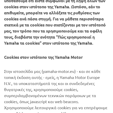
υποθέσουμε ότι είστε σύμφωνοι με τη λήψη όλων των
σύστημα ελέγχου πορείας και ηλεκτρονικά ρυθμιζόμενο
cookies στον ιστότοπο της Yamaha. Ωστόσο, εάν το
ανεμοθώρακα, το ευέλικτο TMAX DX είναι ιδανικό για
επιθυμείτε, μπορείτε να αλλάξετε τις ρυθμίσεις των
καθημερινές διαδρομές μεγάλων αποστάσεων και για
cookies ανά πάσα στιγμή. Για να μάθετε περισσότερα
διασκεδαστικές αποδράσεις τα Σαββατοκύριακα.
σχετικά με τα cookies που σχετίζονται με τον ιστότοπό
Το Yamaha XMAX 300 είναι ο διάδοχος του XMAX 250
μας, τον τρόπο που τα χρησιμοποιούμε και τα οφέλη
που είναι εξαιρετικά δημοφιλές στην Ευρώπη, χάρη στη
τους, διαβάστε την ενότητα "Πώς χρησιμοποιεί η
δυναμική οδήγηση και τον σπορ χαρακτήρα του, σε
Yamaha τα cookies" στον ιστότοπο της Yamaha.
συνδυασμό με άνεση και λειτουργικότητα, για
ευχάριστες διαδρομές και καθημερινές μετακινήσεις
Cookies στον ιστότοπο της Yamaha Motor
στην πόλη. Το νέο μοντέλο προσφέρει ακόμα μεγαλύτερα
επίπεδα άνεσης και πρακτικότητας, ενώ παρέχει επίσης
Στην ιστοσελίδα μας (yamaha-motor.eu) - και σε κάθε
το δυναμικό στυλ της οικογένειας MAX, υψηλές επιδόσεις
τοπική έκδοση αυτής - εμείς, η Yamaha Motor Europe
και κορυφαίο φινίρισμα. Όλα αυτά τα χαρακτηριστικά
N.V., τα υποκαταστήματά της και οι συνδεδεμένες
συνεργάζονται για να ενισχύσουν την υπερηφάνεια που
θυγατρικές της, χρησιμοποιούμε cookies,
νιώθουν οι κάτοχοι των σκούτερ της Yamaha.
συμπεριλαμβανομένων τεχνικών παρόμοιων με τα
Yamaha Motor Design Award Website:
cookies, όπως javascript και web beacons.
https://global.yamaha-motor.com/about/design/awards/
Χρησιμοποιούμε λειτουργικά cookies για να επιτρέψουμε