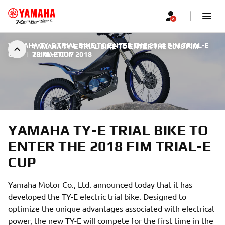
YAMAHA TY-E TRIAL BIKE TO ENTER THE 2018 FIM TRIAL-E
YAMAHA TY-E TRIAL BIKE TO ENTER THE 2018 FIM
CUP
|
TRIAL-E CUP
22 ΜΑΡΤΊΟΥ 2018
YAMAHA TY-E TRIAL BIKE TO
ENTER THE 2018 FIM TRIAL-E
CUP
Yamaha Motor Co., Ltd. announced today that it has
developed the TY-E electric trial bike. Designed to
optimize the unique advantages associated with electrical
power, the new TY-E will compete for the first time in the