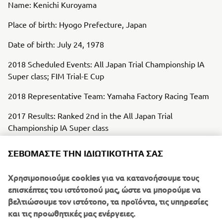
Name: Kenichi Kuroyama
Place of birth: Hyogo Prefecture, Japan
Date of birth: July 24, 1978
2018 Scheduled Events: All Japan Trial Championship IA
Super class; FIM Trial-E Cup
2018 Representative Team: Yamaha Factory Racing Team
2017 Results: Ranked 2nd in the All Japan Trial
Championship IA Super class
TY-E Key Specifications
ΣΕΒΌΜΑΣΤΕ ΤΗΝ ΙΔΙΩΤΙΚΌΤΗΤΆ ΣΑΣ
Overall Length x Width x Height: 2,003mm x 830mm x
Χρησιμοποιούμε cookies για να κατανοήσουμε τους
1,130mm
επισκέπτες του ιστότοπού μας, ώστε να μπορούμε να
Wheelbase: 1,310mm
βελτιώσουμε τον ιστότοπο, τα προϊόντα, τις υπηρεσίες
και τις προωθητικές μας ενέργειες.
Minimum Ground Clearance: 350mm