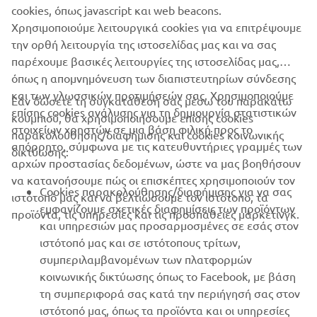
cookies, όπως javascript και web beacons.
Χρησιμοποιούμε λειτουργικά cookies για να επιτρέψουμε
την ορθή λειτουργία της ιστοσελίδας μας και να σας
παρέχουμε βασικές λειτουργίες της ιστοσελίδας μας,
όπως η απομνημόνευση των διαπιστευτηρίων σύνδεσης
και των γλωσσικών προτιμήσεών σας. Χρησιμοποιούμε
Εάν δώσετε τη συγκατάθεσή σας μέσω του παρακάτω
επίσης cookies ανάλυσης για τη δημιουργία στατιστικών
κουμπιού, θα χρησιμοποιήσουμε επίσης cookies
ΕΤΑΙΡΕΊΑ
στοιχείων χρηστών σε μια βάση φιλική προς το
παρακολούθησης/διαφήμισης και cookies κοινωνικής
απόρρητο, σύμφωνα με τις κατευθυντήριες γραμμές των
δικτύωσης:
αρχών προστασίας δεδομένων, ώστε να μας βοηθήσουν
B2B
να κατανοήσουμε πώς οι επισκέπτες χρησιμοποιούν τον
Cookies παρακολούθησης/διαφήμισης για να σας
ιστότοπό μας και να βελτιώσουμε τον ιστότοπο, τα
ΠΕΡΙΣΣΌΤΕΡΑ YAMAHA
εμφανίζουμε σχετικές διαφημίσεις των προϊόντων
προϊόντα, τις υπηρεσίες και τις προσπάθειες μάρκετινγκ.
και υπηρεσιών μας προσαρμοσμένες σε εσάς στον
ιστότοπό μας και σε ιστότοπους τρίτων,
SUPPORT
συμπεριλαμβανομένων των πλατφορμών
κοινωνικής δικτύωσης όπως το Facebook, με βάση
τη συμπεριφορά σας κατά την περιήγησή σας στον
ΕΝΗΜΕΡΩΤΙΚΟ ΔΕΛΤΙΟ
ιστότοπό μας, όπως τα προϊόντα και οι υπηρεσίες