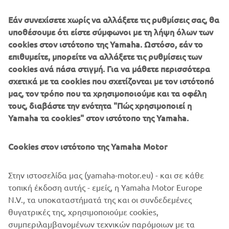
Vehicle Weight: Less than 70kg
Εάν συνεχίσετε χωρίς να αλλάξετε τις ρυθμίσεις σας, θα
υποθέσουμε ότι είστε σύμφωνοι με τη λήψη όλων των
Engine Type: AC synchronous electric motor
cookies στον ιστότοπο της Yamaha. Ωστόσο, εάν το
επιθυμείτε, μπορείτε να αλλάξετε τις ρυθμίσεις των
Auxiliary Battery Type: Lithium-ion battery
cookies ανά πάσα στιγμή. Για να μάθετε περισσότερα
Clutch Type: Hydraulic, Wet, Multi-plate
σχετικά με τα cookies που σχετίζονται με τον ιστότοπό
μας, τον τρόπο που τα χρησιμοποιούμε και τα οφέλη
Frame Type: CFRP Monocoque
τους, διαβάστε την ενότητα "Πώς χρησιμοποιεί η
Yamaha τα cookies" στον ιστότοπο της Yamaha.
Cookies στον ιστότοπο της Yamaha Motor
Στην ιστοσελίδα μας (yamaha-motor.eu) - και σε κάθε
τοπική έκδοση αυτής - εμείς, η Yamaha Motor Europe
N.V., τα υποκαταστήματά της και οι συνδεδεμένες
θυγατρικές της, χρησιμοποιούμε cookies,
συμπεριλαμβανομένων τεχνικών παρόμοιων με τα