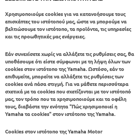
and body design, crafted from the latest ultra-lightweight
Χρησιμοποιούμε cookies για να κατανοήσουμε τους
NanoXcel2 material, delivering faster speeds and
επισκέπτες του ιστότοπού μας, ώστε να μπορούμε να
acceleration, as well as agile handling - and our cutting-
βελτιώσουμε τον ιστότοπο, τα προϊόντα, τις υπηρεσίες
edge RiDE™ technology, the intuitive, simple to use
και τις προωθητικές μας ενέργειες.
control system which has already revolutionised
watercraft riding for owners of our premium models.
Εάν συνεχίσετε χωρίς να αλλάξετε τις ρυθμίσεις σας, θα
υποθέσουμε ότι είστε σύμφωνοι με τη λήψη όλων των
cookies στον ιστότοπο της Yamaha. Ωστόσο, εάν το
επιθυμείτε, μπορείτε να αλλάξετε τις ρυθμίσεις των
cookies ανά πάσα στιγμή. Για να μάθετε περισσότερα
σχετικά με τα cookies που σχετίζονται με τον ιστότοπό
μας, τον τρόπο που τα χρησιμοποιούμε και τα οφέλη
τους, διαβάστε την ενότητα "Πώς χρησιμοποιεί η
Yamaha τα cookies" στον ιστότοπο της Yamaha.
Cookies στον ιστότοπο της Yamaha Motor