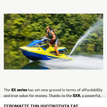
EX series
The
has set new ground in terms of affordability
EXR
and true value for money. Thanks to the
, a powerful,
sporty machine, yet incredibly versatile and very easy to
ΣΕΒΌΜΑΣΤΕ ΤΗΝ ΙΔΙΩΤΙΚΌΤΗΤΆ ΣΑΣ
handle. The list of unique features includes its new hull