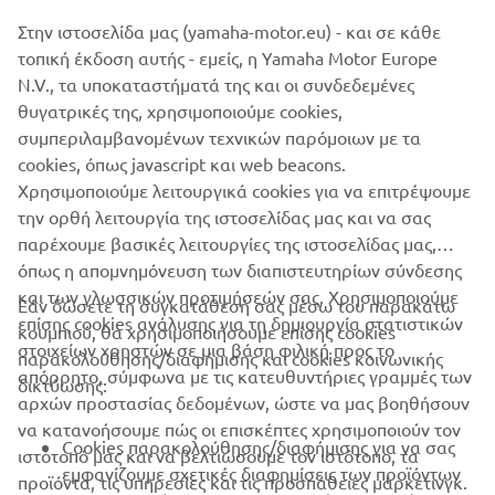
Στην ιστοσελίδα μας (yamaha-motor.eu) - και σε κάθε
τοπική έκδοση αυτής - εμείς, η Yamaha Motor Europe
N.V., τα υποκαταστήματά της και οι συνδεδεμένες
SuperJet
Last but not least, the unique and legendary
θυγατρικές της, χρησιμοποιούμε cookies,
stand-up machine, is exclusively for competition use, and
συμπεριλαμβανομένων τεχνικών παρόμοιων με τα
is as much in demand as ever will come in the same color
cookies, όπως javascript και web beacons.
as last year edition.
Χρησιμοποιούμε λειτουργικά cookies για να επιτρέψουμε
την ορθή λειτουργία της ιστοσελίδας μας και να σας
παρέχουμε βασικές λειτουργίες της ιστοσελίδας μας,
όπως η απομνημόνευση των διαπιστευτηρίων σύνδεσης
και των γλωσσικών προτιμήσεών σας. Χρησιμοποιούμε
Εάν δώσετε τη συγκατάθεσή σας μέσω του παρακάτω
επίσης cookies ανάλυσης για τη δημιουργία στατιστικών
κουμπιού, θα χρησιμοποιήσουμε επίσης cookies
ΕΤΑΙΡΕΊΑ
στοιχείων χρηστών σε μια βάση φιλική προς το
παρακολούθησης/διαφήμισης και cookies κοινωνικής
απόρρητο, σύμφωνα με τις κατευθυντήριες γραμμές των
δικτύωσης:
αρχών προστασίας δεδομένων, ώστε να μας βοηθήσουν
B2B
να κατανοήσουμε πώς οι επισκέπτες χρησιμοποιούν τον
Cookies παρακολούθησης/διαφήμισης για να σας
ιστότοπό μας και να βελτιώσουμε τον ιστότοπο, τα
ΠΕΡΙΣΣΌΤΕΡΑ YAMAHA
εμφανίζουμε σχετικές διαφημίσεις των προϊόντων
προϊόντα, τις υπηρεσίες και τις προσπάθειες μάρκετινγκ.