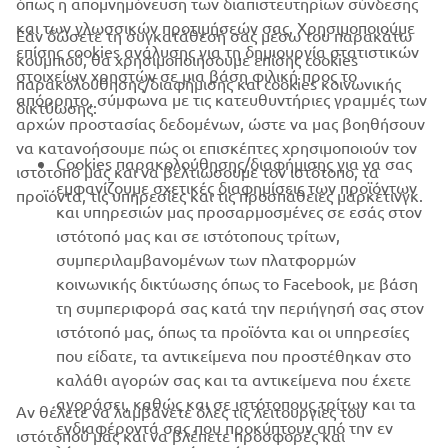
όπως η απομνημόνευση των διαπιστευτηρίων σύνδεσης
και των γλωσσικών προτιμήσεών σας. Χρησιμοποιούμε
Εάν δώσετε τη συγκατάθεσή σας μέσω του παρακάτω
B2B
επίσης cookies ανάλυσης για τη δημιουργία στατιστικών
κουμπιού, θα χρησιμοποιήσουμε επίσης cookies
στοιχείων χρηστών σε μια βάση φιλική προς το
παρακολούθησης/διαφήμισης και cookies κοινωνικής
ΠΕΡΙΣΣΌΤΕΡΑ YAMAHA
απόρρητο, σύμφωνα με τις κατευθυντήριες γραμμές των
δικτύωσης:
αρχών προστασίας δεδομένων, ώστε να μας βοηθήσουν
να κατανοήσουμε πώς οι επισκέπτες χρησιμοποιούν τον
SUPPORT
Cookies παρακολούθησης/διαφήμισης για να σας
ιστότοπό μας και να βελτιώσουμε τον ιστότοπο, τα
εμφανίζουμε σχετικές διαφημίσεις των προϊόντων
προϊόντα, τις υπηρεσίες και τις προσπάθειες μάρκετινγκ.
και υπηρεσιών μας προσαρμοσμένες σε εσάς στον
ΕΝΗΜΕΡΩΤΙΚΟ ΔΕΛΤΙΟ
ιστότοπό μας και σε ιστότοπους τρίτων,
συμπεριλαμβανομένων των πλατφορμών
Γίνετε ο πρώτος που θα μάθετε για τις τελευταίες προσφορές, τις
κοινωνικής δικτύωσης όπως το Facebook, με βάση
ειδικές εκδηλώσεις, τις νέες κυκλοφορίες και πολλά άλλα
τη συμπεριφορά σας κατά την περιήγησή σας στον
ιστότοπό μας, όπως τα προϊόντα και οι υπηρεσίες
που είδατε, τα αντικείμενα που προστέθηκαν στο
καλάθι αγορών σας και τα αντικείμενα που έχετε
ΕΓΓΡΑΦΉ
αγοράσει, καθώς και σε ιστότοπους τρίτων και τα
Αν θέλετε να λαμβάνετε όλες τις λειτουργίες του
ενδιαφέροντά σας που προκύπτουν από την εν
ιστότοπού μας και να βλέπετε προσφορές και
Διαβάστε την Πολιτική Απορρήτου μας για να μάθετε πώς