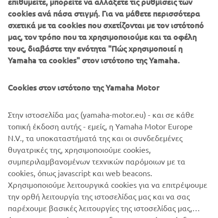
επιθυμείτε, μπορείτε να αλλάξετε τις ρυθμίσεις των
cookies ανά πάσα στιγμή. Για να μάθετε περισσότερα
With an advanced premium specification that can hold its
σχετικά με τα cookies που σχετίζονται με τον ιστότοπό
own against larger capacity models, the MT-125 gives
μας, τον τρόπο που τα χρησιμοποιούμε και τα οφέλη
young riders an exciting way to enter the Hyper Naked
τους, διαβάστε την ενότητα "Πώς χρησιμοποιεί η
scene and become one of the Dark Riders.
Yamaha τα cookies" στον ιστότοπο της Yamaha.
With its sporty chassis and strong all-round performance,
Cookies στον ιστότοπο της Yamaha Motor
this is also an ideal motorcycle for those riders who want a
stylish lightweight for everyday use.
Στην ιστοσελίδα μας (yamaha-motor.eu) - και σε κάθε
τοπική έκδοση αυτής - εμείς, η Yamaha Motor Europe
N.V., τα υποκαταστήματά της και οι συνδεδεμένες
θυγατρικές της, χρησιμοποιούμε cookies,
Check 2020 MT-125 »
συμπεριλαμβανομένων τεχνικών παρόμοιων με τα
cookies, όπως javascript και web beacons.
Χρησιμοποιούμε λειτουργικά cookies για να επιτρέψουμε
την ορθή λειτουργία της ιστοσελίδας μας και να σας
παρέχουμε βασικές λειτουργίες της ιστοσελίδας μας,
ΕΤΑΙΡΕΊΑ