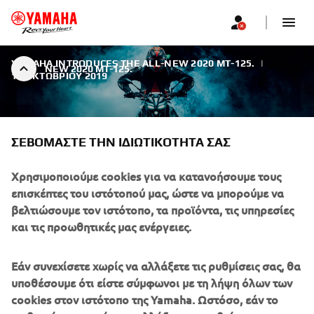
YAMAHA INTRODUCES THE ALL-NEW 2020 MT-125.
|
NEW 2020 MT-125.
15 ΟΚΤΩΒΡΊΟΥ 2019
ΣΕΒΌΜΑΣΤΕ ΤΗΝ ΙΔΙΩΤΙΚΌΤΗΤΆ ΣΑΣ
Χρησιμοποιούμε cookies για να κατανοήσουμε τους
NEW 2020 MT-125.
επισκέπτες του ιστότοπού μας, ώστε να μπορούμε να
βελτιώσουμε τον ιστότοπο, τα προϊόντα, τις υπηρεσίες
Equipped with a new high-tech engine that offers even
και τις προωθητικές μας ενέργειες.
more thrilling performance, and featuring a new radical
styling, the MT-125 is the ultimate introduction to the
125cc class.
Εάν συνεχίσετε χωρίς να αλλάξετε τις ρυθμίσεις σας, θα
υποθέσουμε ότι είστε σύμφωνοι με τη λήψη όλων των
cookies στον ιστότοπο της Yamaha. Ωστόσο, εάν το