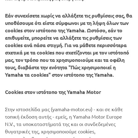
MT-07
Εάν συνεχίσετε χωρίς να αλλάξετε τις ρυθμίσεις σας, θα
υποθέσουμε ότι είστε σύμφωνοι με τη λήψη όλων των
cookies στον ιστότοπο της Yamaha. Ωστόσο, εάν το
MT-09
επιθυμείτε, μπορείτε να αλλάξετε τις ρυθμίσεις των
cookies ανά πάσα στιγμή. Για να μάθετε περισσότερα
σχετικά με τα cookies που σχετίζονται με τον ιστότοπό
NMAX 125
μας, τον τρόπο που τα χρησιμοποιούμε και τα οφέλη
τους, διαβάστε την ενότητα "Πώς χρησιμοποιεί η
TENERE 700
Yamaha τα cookies" στον ιστότοπο της Yamaha.
Cookies στον ιστότοπο της Yamaha Motor
TMAX
Στην ιστοσελίδα μας (yamaha-motor.eu) - και σε κάθε
TRACER 7 (2022)
τοπική έκδοση αυτής - εμείς, η Yamaha Motor Europe
N.V., τα υποκαταστήματά της και οι συνδεδεμένες
θυγατρικές της, χρησιμοποιούμε cookies,
TRACER 9