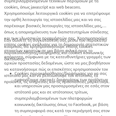
συμπεριλαμβανομένων τεχνικών παρόμοιων με τα
cookies, όπως javascript και web beacons.
XSR700
Χρησιμοποιούμε λειτουργικά cookies για να επιτρέψουμε
την ορθή λειτουργία της ιστοσελίδας μας και να σας
παρέχουμε βασικές λειτουργίες της ιστοσελίδας μας,
όπως η απομνημόνευση των διαπιστευτηρίων σύνδεσης
και των γλωσσικών προτιμήσεών σας. Χρησιμοποιούμε
Εάν δώσετε τη συγκατάθεσή σας μέσω του παρακάτω
επίσης cookies ανάλυσης για τη δημιουργία στατιστικών
κουμπιού, θα χρησιμοποιήσουμε επίσης cookies
ΕΤΑΙΡΕΊΑ
στοιχείων χρηστών σε μια βάση φιλική προς το
παρακολούθησης/διαφήμισης και cookies κοινωνικής
απόρρητο, σύμφωνα με τις κατευθυντήριες γραμμές των
δικτύωσης:
αρχών προστασίας δεδομένων, ώστε να μας βοηθήσουν
B2B
να κατανοήσουμε πώς οι επισκέπτες χρησιμοποιούν τον
Cookies παρακολούθησης/διαφήμισης για να σας
ιστότοπό μας και να βελτιώσουμε τον ιστότοπο, τα
ΠΕΡΙΣΣΌΤΕΡΑ YAMAHA
εμφανίζουμε σχετικές διαφημίσεις των προϊόντων
προϊόντα, τις υπηρεσίες και τις προσπάθειες μάρκετινγκ.
και υπηρεσιών μας προσαρμοσμένες σε εσάς στον
ιστότοπό μας και σε ιστότοπους τρίτων,
SUPPORT
συμπεριλαμβανομένων των πλατφορμών
κοινωνικής δικτύωσης όπως το Facebook, με βάση
τη συμπεριφορά σας κατά την περιήγησή σας στον
ΕΝΗΜΕΡΩΤΙΚΟ ΔΕΛΤΙΟ