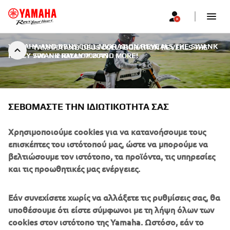
YAMAHA AND DEUS COLLABORATION REVEALS THE SWANK
YAMAHA AND DEUS COLLABORATION REVEALS THE
RALLY 700
SWANK RALLY 700 AND MORE!
|
2 ΙΟΥΛΊΟΥ 2019
ΣΕΒΌΜΑΣΤΕ ΤΗΝ ΙΔΙΩΤΙΚΌΤΗΤΆ ΣΑΣ
YAMAHA AND DEUS
Χρησιμοποιούμε cookies για να κατανοήσουμε τους
επισκέπτες του ιστότοπού μας, ώστε να μπορούμε να
COLLABORATION REVEALS
βελτιώσουμε τον ιστότοπο, τα προϊόντα, τις υπηρεσίες
THE SWANK RALLY 700 AND
και τις προωθητικές μας ενέργειες.
MORE!
Εάν συνεχίσετε χωρίς να αλλάξετε τις ρυθμίσεις σας, θα
From the beginning of the official Global Partnership
υποθέσουμε ότι είστε σύμφωνοι με τη λήψη όλων των
between Yamaha and Deus in 2013, the already existing
cookies στον ιστότοπο της Yamaha. Ωστόσο, εάν το
collaboration has been growing ever stronger. As a global