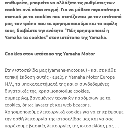
επιθυμείτε, μπορείτε να αλλάξετε τις ρυθμίσεις των
technical partner Yamaha has been providing support for
cookies ανά πάσα στιγμή. Για να μάθετε περισσότερα
international events in Europe, USA and Australia. Of
σχετικά με τα cookies που σχετίζονται με τον ιστότοπό
course what put the two brands together in the first place
μας, τον τρόπο που τα χρησιμοποιούμε και τα οφέλη
was their shared passion for motorcycle and customization
τους, διαβάστε την ενότητα "Πώς χρησιμοποιεί η
that has originated a wide range of unique projects.
Yamaha τα cookies" στον ιστότοπο της Yamaha.
Cookies στον ιστότοπο της Yamaha Motor
The latest offering, the Swank Rally 700, takes the cool
Στην ιστοσελίδα μας (yamaha-motor.eu) - και σε κάθε
essence of Deus and blends it perfectly with Yamaha's
τοπική έκδοση αυτής - εμείς, η Yamaha Motor Europe
versatile and easily customizable
XSR700
. The result is a
N.V., τα υποκαταστήματά της και οι συνδεδεμένες
true Deus custom that delivers the engaging and
θυγατρικές της, χρησιμοποιούμε cookies,
emotional riding experience that the XSR is famous for.
συμπεριλαμβανομένων τεχνικών παρόμοιων με τα
cookies, όπως javascript και web beacons.
Χρησιμοποιούμε λειτουργικά cookies για να επιτρέψουμε
την ορθή λειτουργία της ιστοσελίδας μας και να σας
παρέχουμε βασικές λειτουργίες της ιστοσελίδας μας,