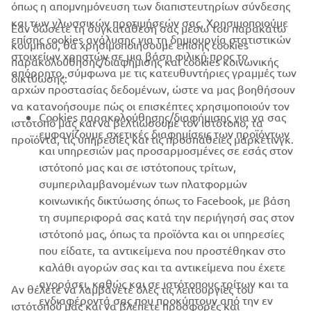
όπως η απομνημόνευση των διαπιστευτηρίων σύνδεσης
ΕΤΑΙΡΕΊΑ
και των γλωσσικών προτιμήσεών σας. Χρησιμοποιούμε
Εάν δώσετε τη συγκατάθεσή σας μέσω του παρακάτω
επίσης cookies ανάλυσης για τη δημιουργία στατιστικών
κουμπιού, θα χρησιμοποιήσουμε επίσης cookies
στοιχείων χρηστών σε μια βάση φιλική προς το
παρακολούθησης/διαφήμισης και cookies κοινωνικής
B2B
απόρρητο, σύμφωνα με τις κατευθυντήριες γραμμές των
δικτύωσης:
αρχών προστασίας δεδομένων, ώστε να μας βοηθήσουν
ΠΕΡΙΣΣΌΤΕΡΑ YAMAHA
να κατανοήσουμε πώς οι επισκέπτες χρησιμοποιούν τον
Cookies παρακολούθησης/διαφήμισης για να σας
ιστότοπό μας και να βελτιώσουμε τον ιστότοπο, τα
εμφανίζουμε σχετικές διαφημίσεις των προϊόντων
προϊόντα, τις υπηρεσίες και τις προσπάθειες μάρκετινγκ.
SUPPORT
και υπηρεσιών μας προσαρμοσμένες σε εσάς στον
ιστότοπό μας και σε ιστότοπους τρίτων,
συμπεριλαμβανομένων των πλατφορμών
ΕΝΗΜΕΡΩΤΙΚΟ ΔΕΛΤΙΟ
κοινωνικής δικτύωσης όπως το Facebook, με βάση
τη συμπεριφορά σας κατά την περιήγησή σας στον
Γίνετε ο πρώτος που θα μάθετε για τις τελευταίες προσφορές, τις
ειδικές εκδηλώσεις, τις νέες κυκλοφορίες και πολλά άλλα
ιστότοπό μας, όπως τα προϊόντα και οι υπηρεσίες
που είδατε, τα αντικείμενα που προστέθηκαν στο
καλάθι αγορών σας και τα αντικείμενα που έχετε
αγοράσει, καθώς και σε ιστότοπους τρίτων και τα
Αν θέλετε να λαμβάνετε όλες τις λειτουργίες του
ενδιαφέροντά σας που προκύπτουν από την εν
ΕΓΓΡΑΦΉ
ιστότοπού μας και να βλέπετε προσφορές και