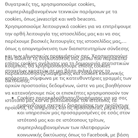
#NIKENTourdeFrance
θυγατρικές της, χρησιμοποιούμε cookies,
συμπεριλαμβανομένων τεχνικών παρόμοιων με τα
cookies, όπως javascript και web beacons.
Χρησιμοποιούμε λειτουργικά cookies για να επιτρέψουμε
NIKEN »
NIKEN GT »
την ορθή λειτουργία της ιστοσελίδας μας και να σας
παρέχουμε βασικές λειτουργίες της ιστοσελίδας μας,
όπως η απομνημόνευση των διαπιστευτηρίων σύνδεσης
και των γλωσσικών προτιμήσεών σας. Χρησιμοποιούμε
Εάν δώσετε τη συγκατάθεσή σας μέσω του παρακάτω
επίσης cookies ανάλυσης για τη δημιουργία στατιστικών
κουμπιού, θα χρησιμοποιήσουμε επίσης cookies
ΕΤΑΙΡΕΊΑ
στοιχείων χρηστών σε μια βάση φιλική προς το
παρακολούθησης/διαφήμισης και cookies κοινωνικής
απόρρητο, σύμφωνα με τις κατευθυντήριες γραμμές των
δικτύωσης:
αρχών προστασίας δεδομένων, ώστε να μας βοηθήσουν
B2B
να κατανοήσουμε πώς οι επισκέπτες χρησιμοποιούν τον
Cookies παρακολούθησης/διαφήμισης για να σας
ιστότοπό μας και να βελτιώσουμε τον ιστότοπο, τα
ΠΕΡΙΣΣΌΤΕΡΑ YAMAHA
εμφανίζουμε σχετικές διαφημίσεις των προϊόντων
προϊόντα, τις υπηρεσίες και τις προσπάθειες μάρκετινγκ.
και υπηρεσιών μας προσαρμοσμένες σε εσάς στον
ιστότοπό μας και σε ιστότοπους τρίτων,
SUPPORT
συμπεριλαμβανομένων των πλατφορμών
κοινωνικής δικτύωσης όπως το Facebook, με βάση