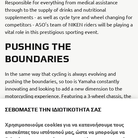
Responsible for everything from medical assistance
through to the supply of drinks and nutritional
supplements - as well as cycle tyre and wheel changing for
competitors - ASO's team of NIKEN riders will be playing a
vital role in this prestigious sporting event.
PUSHING THE
BOUNDARIES
In the same way that cycling is always evolving and
pushing the boundaries, so too is Yamaha constantly
innovating and looking to add a new dimension to the
motorcycling experience. Featuring a 3-wheel chassis, the
NIKEN is a unique revolutionary machine that offers
ΣΕΒΌΜΑΣΤΕ ΤΗΝ ΙΔΙΩΤΙΚΌΤΗΤΆ ΣΑΣ
supreme long distance comfort together with outstanding
cornering and braking confidence on winding roads -
Χρησιμοποιούμε cookies για να κατανοήσουμε τους
making it the ideal official support vehicle for the wide
επισκέπτες του ιστότοπού μας, ώστε να μπορούμε να
variety of challenging terrain and changing weather