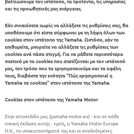
βελτιώσουμε τον ιστότοπο, τα προϊόντα, τις υπηρεσίες
conditions experienced during the Tour de France.
και τις προωθητικές μας ενέργειες.
The 106th edition of the legendary Tour de France starts
in Brussels on July 6th and finishes in Paris on July 28 th,
Εάν συνεχίσετε χωρίς να αλλάξετε τις ρυθμίσεις σας, θα
and race fans can find up to the minute information on
υποθέσουμε ότι είστε σύμφωνοι με τη λήψη όλων των
each stage by following Yamaha's social media channels.
cookies στον ιστότοπο της Yamaha. Ωστόσο, εάν το
επιθυμείτε, μπορείτε να αλλάξετε τις ρυθμίσεις των
Yamaha's partnership with ASO and RCS covers all the
cookies ανά πάσα στιγμή. Για να μάθετε περισσότερα
Grand Tour events for the next three years, and the
σχετικά με τα cookies που σχετίζονται με τον ιστότοπό
NIKEN will also be supporting the forthcoming La Vuelta
μας, τον τρόπο που τα χρησιμοποιούμε και τα οφέλη
from 24th August - 15th September, as well as many
τους, διαβάστε την ενότητα "Πώς χρησιμοποιεί η
other major cycling events in Belgium, France, Italy, and
Yamaha τα cookies" στον ιστότοπο της Yamaha.
Spain.
Tour de France 2019 stages:
Cookies στον ιστότοπο της Yamaha Motor
https://www.letour.fr/en/overall-route
# NIKEN
Στην ιστοσελίδα μας (yamaha-motor.eu) - και σε κάθε
#Yamaha
τοπική έκδοση αυτής - εμείς, η Yamaha Motor Europe
#TourdeFrance
N.V., τα υποκαταστήματά της και οι συνδεδεμένες