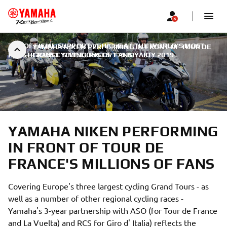
THE OFFICIAL SUPPORT VEHICLE AT THE WORLD'S MOST
YAMAHA NIKEN PERFORMING IN FRONT OF TOUR DE
PRESTIGIOUS CYCLING RACES
FRANCE'S MILLIONS OF FANS
|
9 ΙΟΥΛΊΟΥ 2019
YAMAHA NIKEN PERFORMING
IN FRONT OF TOUR DE
FRANCE'S MILLIONS OF FANS
Covering Europe's three largest cycling Grand Tours - as
well as a number of other regional cycling races -
Yamaha's 3-year partnership with ASO (for Tour de France
and La Vuelta) and RCS for Giro d' Italia) reflects the