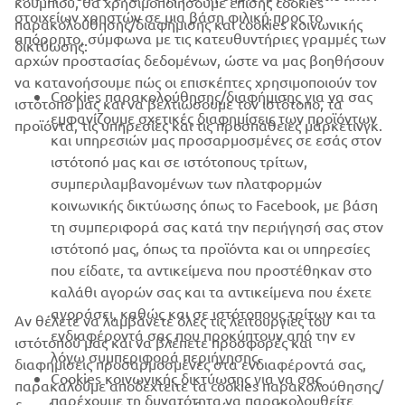
κουμπιού, θα χρησιμοποιήσουμε επίσης cookies
ΕΤΑΙΡΕΊΑ
στοιχείων χρηστών σε μια βάση φιλική προς το
παρακολούθησης/διαφήμισης και cookies κοινωνικής
απόρρητο, σύμφωνα με τις κατευθυντήριες γραμμές των
δικτύωσης:
αρχών προστασίας δεδομένων, ώστε να μας βοηθήσουν
B2B
να κατανοήσουμε πώς οι επισκέπτες χρησιμοποιούν τον
Cookies παρακολούθησης/διαφήμισης για να σας
ιστότοπό μας και να βελτιώσουμε τον ιστότοπο, τα
ΠΕΡΙΣΣΌΤΕΡΑ YAMAHA
εμφανίζουμε σχετικές διαφημίσεις των προϊόντων
προϊόντα, τις υπηρεσίες και τις προσπάθειες μάρκετινγκ.
και υπηρεσιών μας προσαρμοσμένες σε εσάς στον
ιστότοπό μας και σε ιστότοπους τρίτων,
SUPPORT
συμπεριλαμβανομένων των πλατφορμών
κοινωνικής δικτύωσης όπως το Facebook, με βάση
τη συμπεριφορά σας κατά την περιήγησή σας στον
ΕΝΗΜΕΡΩΤΙΚΟ ΔΕΛΤΙΟ
ιστότοπό μας, όπως τα προϊόντα και οι υπηρεσίες
που είδατε, τα αντικείμενα που προστέθηκαν στο
Γίνετε ο πρώτος που θα μάθετε για τις τελευταίες προσφορές, τις
ειδικές εκδηλώσεις, τις νέες κυκλοφορίες και πολλά άλλα
καλάθι αγορών σας και τα αντικείμενα που έχετε
αγοράσει, καθώς και σε ιστότοπους τρίτων και τα
Αν θέλετε να λαμβάνετε όλες τις λειτουργίες του
ενδιαφέροντά σας που προκύπτουν από την εν
ιστότοπού μας και να βλέπετε προσφορές και
λόγω συμπεριφορά περιήγησης.
διαφημίσεις προσαρμοσμένες στα ενδιαφέροντά σας,
Cookies κοινωνικής δικτύωσης για να σας
ΕΓΓΡΑΦΉ
παρακαλούμε αποδεχτείτε τα cookies παρακολούθησης/
παρέχουμε τη δυνατότητα να παρακολουθείτε