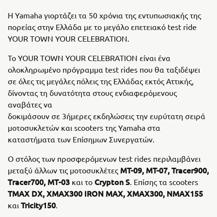
Η Yamaha γιορτάζει τα 50 χρόνια της εντυπωσιακής της
πορείας στην Ελλάδα με το μεγάλο επετειακό test ride
YOUR TOWN YOUR CELEBRATION.
Το YOUR TOWN YOUR CELEBRATION είναι ένα
ολοκληρωμένο πρόγραμμα test rides που θα ταξιδέψει
σε όλες τις μεγάλες πόλεις της Ελλάδας εκτός Αττικής,
δίνοντας τη δυνατότητα στους ενδιαφερόμενους
αναβάτες να
δοκιμάσουν σε 3ήμερες εκδηλώσεις την ευρύτατη σειρά
μοτοσυκλετών και scooters της Yamaha στα
καταστήματα των Επίσημων Συνεργατών.
O στόλος των προσφερόμενων test rides περιλαμβάνει
MT-09, MT-07, Tracer900,
μεταξύ άλλων τις μοτοσυκλέτες
Τracer700, ΜΤ-03
Crypton S
και το
. Επίσης τα scooters
ΤΜΑΧ DX, ΧΜΑΧ300 IRON MAX, XMAX300, NMAX155
Tricity150
και
.