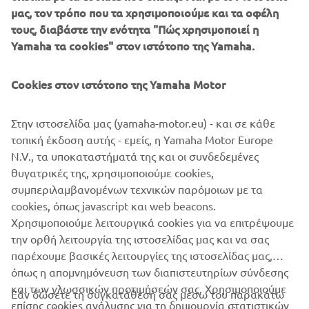
μας, τον τρόπο που τα χρησιμοποιούμε και τα οφέλη
Πληροφορίες για το YOUR TOWN YOUR
τους, διαβάστε την ενότητα "Πώς χρησιμοποιεί η
CELEBRATION:
http://bit.ly/2019_YTYC_GR
Yamaha τα cookies" στον ιστότοπο της Yamaha.
ΔΙΚΤΥΟ ΕΠΙΣΗΜΩΝ ΣΥΝΕΡΓΑΤΩΝ ΔΙΚΥΚΛΩΝ
YAMAHA:
https://www.yamaha-
Cookies στον ιστότοπο της Yamaha Motor
motor.eu/gr/el/dealer-locator/
Παρακολουθήστε την πορεία του μεγάλου επετειακού
Στην ιστοσελίδα μας (yamaha-motor.eu) - και σε κάθε
test ride με πλούσιο φωτογραφικό υλικό στα social
τοπική έκδοση αυτής - εμείς, η Yamaha Motor Europe
media! Ήδη εμφανίζονται αναρτήσεις για την πρώτη
N.V., τα υποκαταστήματά της και οι συνδεδεμένες
εκδήλωση που θα πραγματοποιηθεί από τον Επίσημο
θυγατρικές της, χρησιμοποιούμε cookies,
Συνεργάτη της Υamaha στη Δράμα ΒΕΡΒΕΡΟΓΛΟΥ την
συμπεριλαμβανομένων τεχνικών παρόμοιων με τα
Παρασκευή 5.4.2019 και το Σαββατοκύριακο 6 &
cookies, όπως javascript και web beacons.
7.4.2019!
Χρησιμοποιούμε λειτουργικά cookies για να επιτρέψουμε
την ορθή λειτουργία της ιστοσελίδας μας και να σας
παρέχουμε βασικές λειτουργίες της ιστοσελίδας μας,
όπως η απομνημόνευση των διαπιστευτηρίων σύνδεσης
και των γλωσσικών προτιμήσεών σας. Χρησιμοποιούμε
Εάν δώσετε τη συγκατάθεσή σας μέσω του παρακάτω
επίσης cookies ανάλυσης για τη δημιουργία στατιστικών