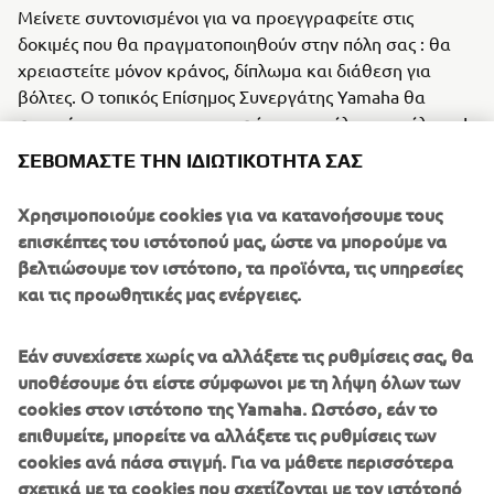
Μείνετε συντονισμένοι για να προεγγραφείτε στις
δοκιμές που θα πραγματοποιηθούν στην πόλη σας : θα
χρειαστείτε μόνον κράνος, δίπλωμα και διάθεση για
βόλτες. Ο τοπικός Επίσημος Συνεργάτης Yamaha θα
φροντίσει για την προεγγραφή σας και όλα τα υπόλοιπα!
ΣΕΒΌΜΑΣΤΕ ΤΗΝ ΙΔΙΩΤΙΚΌΤΗΤΆ ΣΑΣ
To ΥΟUR TOWN YOUR CELEBRATION θα ταξιδέψει με
εντυπωσιακές εκδηλώσεις και δοκιμές:
Χρησιμοποιούμε cookies για να κατανοήσουμε τους
τον Απρίλιο σε Δράμα και Θεσσαλονίκη,
επισκέπτες του ιστότοπού μας, ώστε να μπορούμε να
τον Μάιο σε Χίο και Κρήτη,
βελτιώσουμε τον ιστότοπο, τα προϊόντα, τις υπηρεσίες
τον Ιούνιο σε Ρόδο, Πάτρα και Πύργο,
και τις προωθητικές μας ενέργειες.
τον Ιούλιο σε Κέρκυρα, Ιωάννινα και Τρίκαλα και
θα ολοκληρώσει το ταξίδι του τον Σεπτέμβριο
Εάν συνεχίσετε χωρίς να αλλάξετε τις ρυθμίσεις σας, θα
στην Ξάνθη.
υποθέσουμε ότι είστε σύμφωνοι με τη λήψη όλων των
cookies στον ιστότοπο της Yamaha. Ωστόσο, εάν το
Επίσημο Δίκτυο Συνεργατών Yamaha
Απευθυνθείτε στο
επιθυμείτε, μπορείτε να αλλάξετε τις ρυθμίσεις των
για περισσότερες πληροφορίες και για να ανακαλύψετε
cookies ανά πάσα στιγμή. Για να μάθετε περισσότερα
YOUR TOWN YOUR
την ημερομηνία που θα περάσει το
σχετικά με τα cookies που σχετίζονται με τον ιστότοπό
CELEBRATION
από την πόλη σας.