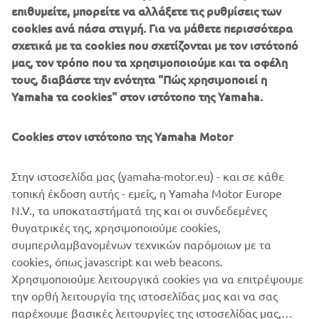
επιθυμείτε, μπορείτε να αλλάξετε τις ρυθμίσεις των
cookies ανά πάσα στιγμή. Για να μάθετε περισσότερα
Για το 2021, η νέας γενιάς MT-07 διαθέτει ξεχωριστό νέο
σχετικά με τα cookies που σχετίζονται με τον ιστότοπό
πλαίσιο με διπλά φτερά εισαγωγής αέρα και ένα νέο,
μας, τον τρόπο που τα χρησιμοποιούμε και τα οφέλη
μικρών διαστάσεων προβολέα LED που παρέχει μια
τους, διαβάστε την ενότητα "Πώς χρησιμοποιεί η
φουτουριστική μπροστινή όψη με σχήμα Y, το
Yamaha τα cookies" στον ιστότοπο της Yamaha.
χαρακτηριστικό στυλ για τα νεότερα μοντέλα Hyper
Naked.
Cookies στον ιστότοπο της Yamaha Motor
Και ο εξελιγμένος κινητήρας προδιαγραφών EU5
παρέχει ακόμα πιο γραμμική απόκριση και πιο επιβλητικό
Στην ιστοσελίδα μας (yamaha-motor.eu) - και σε κάθε
ήχο εξάτμισης.
τοπική έκδοση αυτής - εμείς, η Yamaha Motor Europe
Καθαρό Hyper Naked DNA
N.V., τα υποκαταστήματά της και οι συνδεδεμένες
θυγατρικές της, χρησιμοποιούμε cookies,
συμπεριλαμβανομένων τεχνικών παρόμοιων με τα
cookies, όπως javascript και web beacons.
Χρησιμοποιούμε λειτουργικά cookies για να επιτρέψουμε
ΑΝΑΚΑΛΎΨΤΕ ΤΗ ΝΈΑ ΜΤ-07
την ορθή λειτουργία της ιστοσελίδας μας και να σας
παρέχουμε βασικές λειτουργίες της ιστοσελίδας μας,