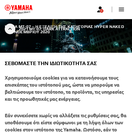
Η ΝΈΑ MT-07 – Η ΕΞΈΛΙΞΗ ΤΗΣ ΚΑΤΗΓΟΡΊΑΣ HYPER NAKED
2021 MT-07: DARK ATTRACTION
|
2 ΝΟΕΜΒΡΊΟΥ 2020
ΣΕΒΌΜΑΣΤΕ ΤΗΝ ΙΔΙΩΤΙΚΌΤΗΤΆ ΣΑΣ
MT-07 2021: Η ΣΚΟΤΕΙΝΉ
Χρησιμοποιούμε cookies για να κατανοήσουμε τους
επισκέπτες του ιστότοπού μας, ώστε να μπορούμε να
ΈΛΞΗ
βελτιώσουμε τον ιστότοπο, τα προϊόντα, τις υπηρεσίες
και τις προωθητικές μας ενέργειες.
Το νέο μοντέλο ΜΤ-07 αποτελεί την απόλυτη Hyper Naked
μοτοσυκλέτα μεσαίου βάρους
Εάν συνεχίσετε χωρίς να αλλάξετε τις ρυθμίσεις σας, θα
υποθέσουμε ότι είστε σύμφωνοι με τη λήψη όλων των
cookies στον ιστότοπο της Yamaha. Ωστόσο, εάν το