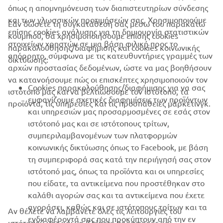
όπως η απομνημόνευση των διαπιστευτηρίων σύνδεσης
και των γλωσσικών προτιμήσεών σας. Χρησιμοποιούμε
Εάν δώσετε τη συγκατάθεσή σας μέσω του παρακάτω
επίσης cookies ανάλυσης για τη δημιουργία στατιστικών
κουμπιού, θα χρησιμοποιήσουμε επίσης cookies
ΕΤΑΙΡΕΊΑ
στοιχείων χρηστών σε μια βάση φιλική προς το
παρακολούθησης/διαφήμισης και cookies κοινωνικής
απόρρητο, σύμφωνα με τις κατευθυντήριες γραμμές των
δικτύωσης:
αρχών προστασίας δεδομένων, ώστε να μας βοηθήσουν
B2B
να κατανοήσουμε πώς οι επισκέπτες χρησιμοποιούν τον
Cookies παρακολούθησης/διαφήμισης για να σας
ιστότοπό μας και να βελτιώσουμε τον ιστότοπο, τα
ΠΕΡΙΣΣΌΤΕΡΑ YAMAHA
εμφανίζουμε σχετικές διαφημίσεις των προϊόντων
προϊόντα, τις υπηρεσίες και τις προσπάθειες μάρκετινγκ.
και υπηρεσιών μας προσαρμοσμένες σε εσάς στον
ιστότοπό μας και σε ιστότοπους τρίτων,
SUPPORT
συμπεριλαμβανομένων των πλατφορμών
κοινωνικής δικτύωσης όπως το Facebook, με βάση
τη συμπεριφορά σας κατά την περιήγησή σας στον
ΕΝΗΜΕΡΩΤΙΚΟ ΔΕΛΤΙΟ
ιστότοπό μας, όπως τα προϊόντα και οι υπηρεσίες
που είδατε, τα αντικείμενα που προστέθηκαν στο
Γίνετε ο πρώτος που θα μάθετε για τις τελευταίες προσφορές, τις
ειδικές εκδηλώσεις, τις νέες κυκλοφορίες και πολλά άλλα
καλάθι αγορών σας και τα αντικείμενα που έχετε
αγοράσει, καθώς και σε ιστότοπους τρίτων και τα
Αν θέλετε να λαμβάνετε όλες τις λειτουργίες του
ενδιαφέροντά σας που προκύπτουν από την εν
ιστότοπού μας και να βλέπετε προσφορές και