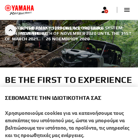
WOLVERINE® RMAX™ 1000 ONLINE ORDERING SYSTEM:
BE THE FIRST TO EXPERIENCE THE RMAX
OPEN FROM THE 27TH OF NOVEMBER 2020 UNTIL THE 31ST
ADVENTURE!
OF MARCH 2021.
|
26 ΝΟΕΜΒΡΊΟΥ 2020
BE THE FIRST TO EXPERIENCE
THE RMAX ADVENTURE!
ΣΕΒΌΜΑΣΤΕ ΤΗΝ ΙΔΙΩΤΙΚΌΤΗΤΆ ΣΑΣ
For the most passionate fans of the outdoors who want to
plan a 2021 full of riding adventures now!
Χρησιμοποιούμε cookies για να κατανοήσουμε τους
επισκέπτες του ιστότοπού μας, ώστε να μπορούμε να
βελτιώσουμε τον ιστότοπο, τα προϊόντα, τις υπηρεσίες
και τις προωθητικές μας ενέργειες.