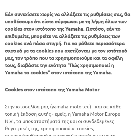
This remarkable new generation of adrenaline-charged, 2
Εάν συνεχίσετε χωρίς να αλλάξετε τις ρυθμίσεις σας, θα
and 4-seater SxS models, has been created especially for
υποθέσουμε ότι είστε σύμφωνοι με τη λήψη όλων των
people who are ready to tackle new territories and who
cookies στον ιστότοπο της Yamaha. Ωστόσο, εάν το
want to challenge themselves to whole new levels of
επιθυμείτε, μπορείτε να αλλάξετε τις ρυθμίσεις των
excitement.
cookies ανά πάσα στιγμή. Για να μάθετε περισσότερα
σχετικά με τα cookies που σχετίζονται με τον ιστότοπό
The Online Ordering System will enable customers to
μας, τον τρόπο που τα χρησιμοποιούμε και τα οφέλη
reserve any of the four below mentioned Leisure Side-by-
τους, διαβάστε την ενότητα "Πώς χρησιμοποιεί η
Side models:
Yamaha τα cookies" στον ιστότοπο της Yamaha.
Wolverine® RMAX™ 2 1000
Wolverine® RMAX™ 2 1000 SE
Cookies στον ιστότοπο της Yamaha Motor
Wolverine® RMAX™ 4 1000
Wolverine® RMAX™ 4 1000 SE
Στην ιστοσελίδα μας (yamaha-motor.eu) - και σε κάθε
Reserve now and be among the first to feel the proven
τοπική έκδοση αυτής - εμείς, η Yamaha Motor Europe
thrill or RMAX!
N.V., τα υποκαταστήματά της και οι συνδεδεμένες
θυγατρικές της, χρησιμοποιούμε cookies,
συμπεριλαμβανομένων τεχνικών παρόμοιων με τα