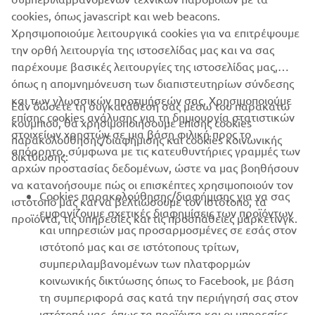
cookies, όπως javascript και web beacons.
Χρησιμοποιούμε λειτουργικά cookies για να επιτρέψουμε
RESERVE NOW!
την ορθή λειτουργία της ιστοσελίδας μας και να σας
παρέχουμε βασικές λειτουργίες της ιστοσελίδας μας,
όπως η απομνημόνευση των διαπιστευτηρίων σύνδεσης
και των γλωσσικών προτιμήσεών σας. Χρησιμοποιούμε
Εάν δώσετε τη συγκατάθεσή σας μέσω του παρακάτω
επίσης cookies ανάλυσης για τη δημιουργία στατιστικών
κουμπιού, θα χρησιμοποιήσουμε επίσης cookies
ΕΤΑΙΡΕΊΑ
στοιχείων χρηστών σε μια βάση φιλική προς το
παρακολούθησης/διαφήμισης και cookies κοινωνικής
απόρρητο, σύμφωνα με τις κατευθυντήριες γραμμές των
δικτύωσης:
αρχών προστασίας δεδομένων, ώστε να μας βοηθήσουν
B2B
να κατανοήσουμε πώς οι επισκέπτες χρησιμοποιούν τον
Cookies παρακολούθησης/διαφήμισης για να σας
ιστότοπό μας και να βελτιώσουμε τον ιστότοπο, τα
ΠΕΡΙΣΣΌΤΕΡΑ YAMAHA
εμφανίζουμε σχετικές διαφημίσεις των προϊόντων
προϊόντα, τις υπηρεσίες και τις προσπάθειες μάρκετινγκ.
και υπηρεσιών μας προσαρμοσμένες σε εσάς στον
ιστότοπό μας και σε ιστότοπους τρίτων,
SUPPORT
συμπεριλαμβανομένων των πλατφορμών
κοινωνικής δικτύωσης όπως το Facebook, με βάση
τη συμπεριφορά σας κατά την περιήγησή σας στον
ΕΝΗΜΕΡΩΤΙΚΟ ΔΕΛΤΙΟ
ιστότοπό μας, όπως τα προϊόντα και οι υπηρεσίες