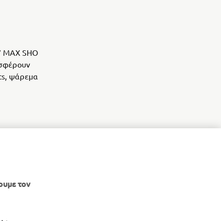
 V MAX SHO
οσφέρουν
ts, ψάρεμα
ουμε τον