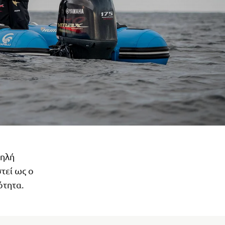
ψηλή
τεί ως ο
ότητα.