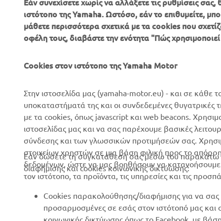
Εάν συνεχίσετε χωρίς να αλλάξετε τις ρυθμίσεις σας
ιστότοπο της Yamaha. Ωστόσο, εάν το επιθυμείτε, μπορ
μάθετε περισσότερα σχετικά με τα cookies που σχετίζ
ΕΤΑΙΡΕΊΑ
B2B
οφέλη τους, διαβάστε την ενότητα "Πώς χρησιμοποιεί
Σχετικά με Εμάς
Συστήματα eBike
Cookies στον ιστότοπο της Yamaha Motor
Νέα
Αρχές
Επικοινωνία
Γήπεδα γκολφ
Στην ιστοσελίδα μας (yamaha-motor.eu) - και σε κάθε τ
υποκαταστήματά της και οι συνδεδεμένες θυγατρικές 
Δίκτυο Επίσημων
Πρώτοι ανταποκριτές
με τα cookies, όπως javascript και web beacons. Χρησι
Συνεργατών
Σχολές οδήγησης
ιστοσελίδας μας και να σας παρέχουμε βασικές λειτου
Εκδηλώσεις
σύνδεσης και των γλωσσικών προτιμήσεών σας. Χρησιμ
Robotics
στοιχείων χρηστών σε μια βάση φιλική προς το απόρρ
Τύπος
Εάν δώσετε τη συγκατάθεσή σας μέσω του παρακάτω κ
Συνεργασίες
δεδομένων, ώστε να μας βοηθήσουν να κατανοήσουμε π
διαφήμισης και cookies κοινωνικής δικτύωσης:
Φυλλάδια
τον ιστότοπο, τα προϊόντα, τις υπηρεσίες και τις προσπ
Τεχνικές πληροφορίες για
Εργασία στη Yamaha
ανεξάρτητους εμπόρους
Cookies παρακολούθησης/διαφήμισης για να σας 
Γίνετε έμπορος
Yamalube Safety Data
προσαρμοσμένες σε εσάς στον ιστότοπό μας και
Sheets
κοινωνικής δικτύωσης όπως το Facebook, με βάσ