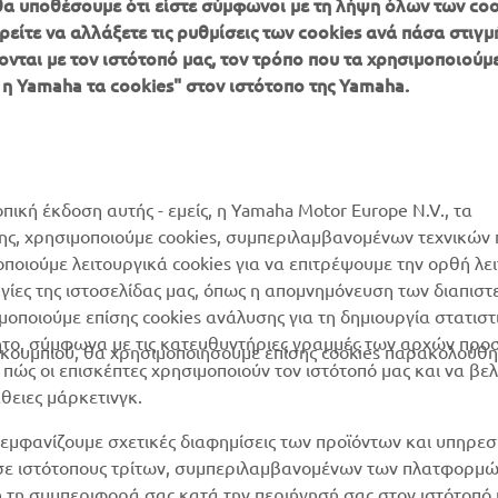
, θα υποθέσουμε ότι είστε σύμφωνοι με τη λήψη όλων των coo
είτε να αλλάξετε τις ρυθμίσεις των cookies ανά πάσα στιγμή
ονται με τον ιστότοπό μας, τον τρόπο που τα χρησιμοποιούμε
ΠΕΡΙΣΣΌΤΕΡΑ
SUPPORT
 η Yamaha τα cookies" στον ιστότοπο της Yamaha.
YAMAHA
Κατάλογος Ανταλλακτικών
MyYamaha
Αίτηση συντήρησης
Yamaha Music
Δίκτυο Συνεργατών
οπική έκδοση αυτής - εμείς, η Yamaha Motor Europe N.V., τα
Yamaha Racing
της, χρησιμοποιούμε cookies, συμπεριλαμβανομένων τεχνικών
διαχείριση των
μοποιούμε λειτουργικά cookies για να επιτρέψουμε την ορθή λε
Yamaha Motor Global
χρησιμοποιημένων
ργίες της ιστοσελίδας μας, όπως η απομνημόνευση των διαπισ
μπαταριών
Mobile Apps
οποιούμε επίσης cookies ανάλυσης για τη δημιουργία στατισ
ητο, σύμφωνα με τις κατευθυντήριες γραμμές των αρχών προ
ουμπιού, θα χρησιμοποιήσουμε επίσης cookies παρακολούθη
ώς οι επισκέπτες χρησιμοποιούν τον ιστότοπό μας και να βε
άθειες μάρκετινγκ.
εμφανίζουμε σχετικές διαφημίσεις των προϊόντων και υπηρεσ
 σε ιστότοπους τρίτων, συμπεριλαμβανομένων των πλατφορμ
η τη συμπεριφορά σας κατά την περιήγησή σας στον ιστότοπό 