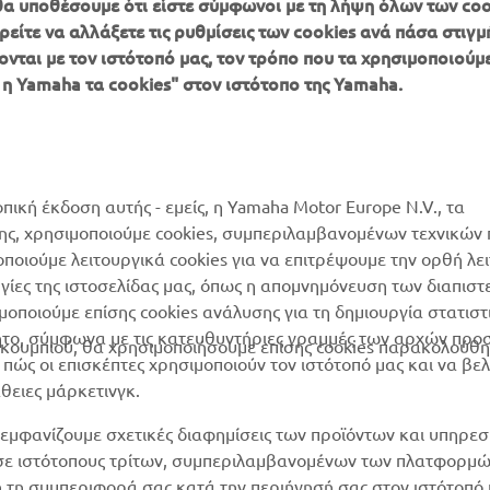
, θα υποθέσουμε ότι είστε σύμφωνοι με τη λήψη όλων των coo
είτε να αλλάξετε τις ρυθμίσεις των cookies ανά πάσα στιγμή
ονται με τον ιστότοπό μας, τον τρόπο που τα χρησιμοποιούμε
ΠΕΡΙΣΣΌΤΕΡΑ
SUPPORT
 η Yamaha τα cookies" στον ιστότοπο της Yamaha.
YAMAHA
Κατάλογος Ανταλλακτικών
MyYamaha
Αίτηση συντήρησης
Yamaha Music
Δίκτυο Συνεργατών
οπική έκδοση αυτής - εμείς, η Yamaha Motor Europe N.V., τα
Yamaha Racing
της, χρησιμοποιούμε cookies, συμπεριλαμβανομένων τεχνικών
διαχείριση των
μοποιούμε λειτουργικά cookies για να επιτρέψουμε την ορθή λε
Yamaha Motor Global
χρησιμοποιημένων
ργίες της ιστοσελίδας μας, όπως η απομνημόνευση των διαπισ
μπαταριών
Mobile Apps
οποιούμε επίσης cookies ανάλυσης για τη δημιουργία στατισ
ητο, σύμφωνα με τις κατευθυντήριες γραμμές των αρχών προ
ουμπιού, θα χρησιμοποιήσουμε επίσης cookies παρακολούθη
ώς οι επισκέπτες χρησιμοποιούν τον ιστότοπό μας και να βε
άθειες μάρκετινγκ.
εμφανίζουμε σχετικές διαφημίσεις των προϊόντων και υπηρεσ
 σε ιστότοπους τρίτων, συμπεριλαμβανομένων των πλατφορμ
η τη συμπεριφορά σας κατά την περιήγησή σας στον ιστότοπό 