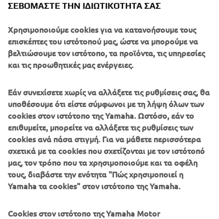
ΣΕΒΌΜΑΣΤΕ ΤΗΝ ΙΔΙΩΤΙΚΌΤΗΤΆ ΣΑΣ
With many official Yamaha dealers throughout Europe
Χρησιμοποιούμε cookies για να κατανοήσουμε τους
closing their doors to conform with restrictions designed
επισκέπτες του ιστότοπού μας, ώστε να μπορούμε να
to stop the spread of the Covid-19 coronavirus, Yamaha
βελτιώσουμε τον ιστότοπο, τα προϊόντα, τις υπηρεσίες
has decided to extend by three months all Factory
και τις προωθητικές μας ενέργειες.
Warranties and Official Extended Warranties that have
expired or are due to expire between 1st March and 31st
Εάν συνεχίσετε χωρίς να αλλάξετε τις ρυθμίσεις σας, θα
May 2020.
υποθέσουμε ότι είστε σύμφωνοι με τη λήψη όλων των
This extension of the warranties’ due date is applicable to
cookies στον ιστότοπο της Yamaha. Ωστόσο, εάν το
Yamaha powered vehicle and marine products.
επιθυμείτε, μπορείτε να αλλάξετε τις ρυθμίσεις των
cookies ανά πάσα στιγμή. Για να μάθετε περισσότερα
Customers requiring warranty work should contact their
σχετικά με τα cookies που σχετίζονται με τον ιστότοπό
Official Yamaha Dealer to book an appointment as soon as
μας, τον τρόπο που τα χρησιμοποιούμε και τα οφέλη
local restrictions allow.
τους, διαβάστε την ενότητα "Πώς χρησιμοποιεί η
Yamaha τα cookies" στον ιστότοπο της Yamaha.
Cookies στον ιστότοπο της Yamaha Motor