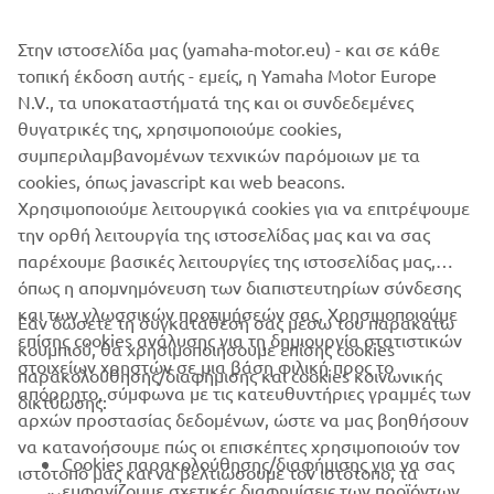
Στην ιστοσελίδα μας (yamaha-motor.eu) - και σε κάθε
τοπική έκδοση αυτής - εμείς, η Yamaha Motor Europe
N.V., τα υποκαταστήματά της και οι συνδεδεμένες
θυγατρικές της, χρησιμοποιούμε cookies,
συμπεριλαμβανομένων τεχνικών παρόμοιων με τα
cookies, όπως javascript και web beacons.
Χρησιμοποιούμε λειτουργικά cookies για να επιτρέψουμε
την ορθή λειτουργία της ιστοσελίδας μας και να σας
παρέχουμε βασικές λειτουργίες της ιστοσελίδας μας,
όπως η απομνημόνευση των διαπιστευτηρίων σύνδεσης
και των γλωσσικών προτιμήσεών σας. Χρησιμοποιούμε
Εάν δώσετε τη συγκατάθεσή σας μέσω του παρακάτω
επίσης cookies ανάλυσης για τη δημιουργία στατιστικών
κουμπιού, θα χρησιμοποιήσουμε επίσης cookies
ΕΤΑΙΡΕΊΑ
στοιχείων χρηστών σε μια βάση φιλική προς το
παρακολούθησης/διαφήμισης και cookies κοινωνικής
απόρρητο, σύμφωνα με τις κατευθυντήριες γραμμές των
δικτύωσης:
αρχών προστασίας δεδομένων, ώστε να μας βοηθήσουν
B2B
να κατανοήσουμε πώς οι επισκέπτες χρησιμοποιούν τον
Cookies παρακολούθησης/διαφήμισης για να σας
ιστότοπό μας και να βελτιώσουμε τον ιστότοπο, τα
ΠΕΡΙΣΣΌΤΕΡΑ YAMAHA
εμφανίζουμε σχετικές διαφημίσεις των προϊόντων