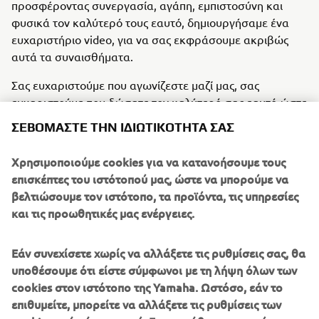
προσφέροντας συνεργασία, αγάπη, εμπιστοσύνη και
φυσικά τον καλύτερό τους εαυτό, δημιουργήσαμε ένα
ευχαριστήριο video, για να σας εκφράσουμε ακριβώς
αυτά τα συναισθήματα.
Σας ευχαριστούμε που αγωνίζεστε μαζί μας, σας
ευχαριστούμε που δώσατε τον καλύτερό σας εαυτό ώστε
να μείνουμε ενωμένοι και να βγούμε νικητές!
ΣΕΒΌΜΑΣΤΕ ΤΗΝ ΙΔΙΩΤΙΚΌΤΗΤΆ ΣΑΣ
Χρησιμοποιούμε cookies για να κατανοήσουμε τους
επισκέπτες του ιστότοπού μας, ώστε να μπορούμε να
βελτιώσουμε τον ιστότοπο, τα προϊόντα, τις υπηρεσίες
Απολαύστε το video εδώ:
και τις προωθητικές μας ενέργειες.
Εάν συνεχίσετε χωρίς να αλλάξετε τις ρυθμίσεις σας, θα
υποθέσουμε ότι είστε σύμφωνοι με τη λήψη όλων των
cookies στον ιστότοπο της Yamaha. Ωστόσο, εάν το
επιθυμείτε, μπορείτε να αλλάξετε τις ρυθμίσεις των