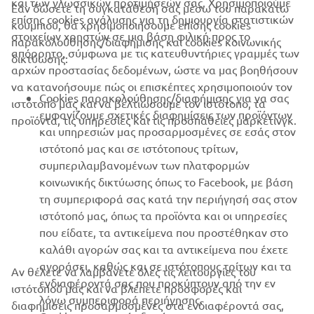
και των γλωσσικών προτιμήσεών σας. Χρησιμοποιούμε
Εάν δώσετε τη συγκατάθεσή σας μέσω του παρακάτω
επίσης cookies ανάλυσης για τη δημιουργία στατιστικών
κουμπιού, θα χρησιμοποιήσουμε επίσης cookies
ΕΤΑΙΡΕΊΑ
στοιχείων χρηστών σε μια βάση φιλική προς το
παρακολούθησης/διαφήμισης και cookies κοινωνικής
απόρρητο, σύμφωνα με τις κατευθυντήριες γραμμές των
δικτύωσης:
αρχών προστασίας δεδομένων, ώστε να μας βοηθήσουν
B2B
να κατανοήσουμε πώς οι επισκέπτες χρησιμοποιούν τον
Cookies παρακολούθησης/διαφήμισης για να σας
ιστότοπό μας και να βελτιώσουμε τον ιστότοπο, τα
ΠΕΡΙΣΣΌΤΕΡΑ YAMAHA
εμφανίζουμε σχετικές διαφημίσεις των προϊόντων
προϊόντα, τις υπηρεσίες και τις προσπάθειες μάρκετινγκ.
και υπηρεσιών μας προσαρμοσμένες σε εσάς στον
ιστότοπό μας και σε ιστότοπους τρίτων,
SUPPORT
συμπεριλαμβανομένων των πλατφορμών
κοινωνικής δικτύωσης όπως το Facebook, με βάση
τη συμπεριφορά σας κατά την περιήγησή σας στον
ΕΝΗΜΕΡΩΤΙΚΟ ΔΕΛΤΙΟ
ιστότοπό μας, όπως τα προϊόντα και οι υπηρεσίες
που είδατε, τα αντικείμενα που προστέθηκαν στο
Γίνετε ο πρώτος που θα μάθετε για τις τελευταίες προσφορές, τις
ειδικές εκδηλώσεις, τις νέες κυκλοφορίες και πολλά άλλα
καλάθι αγορών σας και τα αντικείμενα που έχετε
αγοράσει, καθώς και σε ιστότοπους τρίτων και τα
Αν θέλετε να λαμβάνετε όλες τις λειτουργίες του
ενδιαφέροντά σας που προκύπτουν από την εν
ιστότοπού μας και να βλέπετε προσφορές και
λόγω συμπεριφορά περιήγησης.
διαφημίσεις προσαρμοσμένες στα ενδιαφέροντά σας,