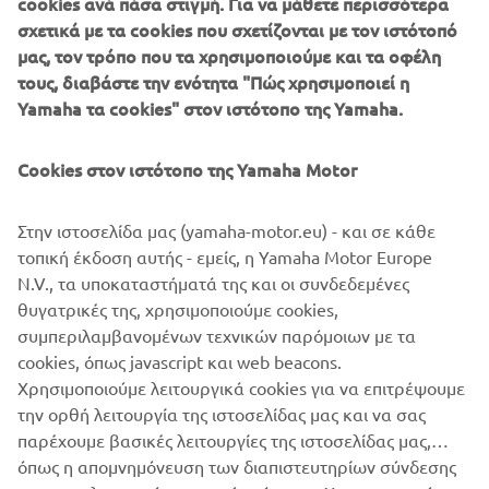
cookies ανά πάσα στιγμή. Για να μάθετε περισσότερα
σχετικά με τα cookies που σχετίζονται με τον ιστότοπό
μας, τον τρόπο που τα χρησιμοποιούμε και τα οφέλη
τους, διαβάστε την ενότητα "Πώς χρησιμοποιεί η
Yamaha τα cookies" στον ιστότοπο της Yamaha.
Cookies στον ιστότοπο της Yamaha Motor
Στην ιστοσελίδα μας (yamaha-motor.eu) - και σε κάθε
τοπική έκδοση αυτής - εμείς, η Yamaha Motor Europe
Συνεχίζουμε δυνατά και πάμε ακόμα πιο ψηλά!
N.V., τα υποκαταστήματά της και οι συνδεδεμένες
θυγατρικές της, χρησιμοποιούμε cookies,
ΣΑΣ ΕΥΧΑΡΙΣΤΟΥΜΕ
συμπεριλαμβανομένων τεχνικών παρόμοιων με τα
#yamahakeepsdistance #yamahakeepssafe
cookies, όπως javascript και web beacons.
#safetorace
Χρησιμοποιούμε λειτουργικά cookies για να επιτρέψουμε
την ορθή λειτουργία της ιστοσελίδας μας και να σας
παρέχουμε βασικές λειτουργίες της ιστοσελίδας μας,
όπως η απομνημόνευση των διαπιστευτηρίων σύνδεσης