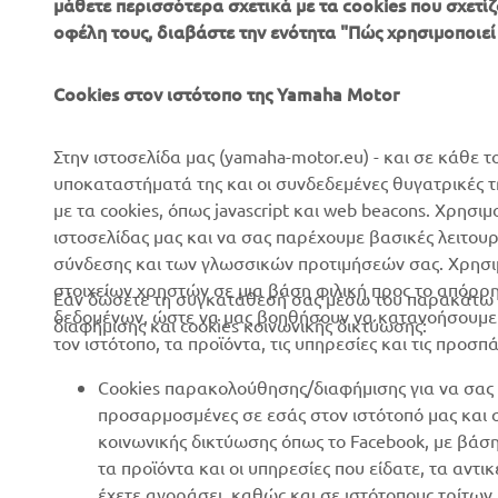
μάθετε περισσότερα σχετικά με τα cookies που σχετίζ
ΕΤΑΙΡΕΊΑ
B2B
οφέλη τους, διαβάστε την ενότητα "Πώς χρησιμοποιεί
Σχετικά με Εμάς
Συστήματα eBike
Cookies στον ιστότοπο της Yamaha Motor
Νέα
Αρχές
Επικοινωνία
Γήπεδα γκολφ
Στην ιστοσελίδα μας (yamaha-motor.eu) - και σε κάθε τ
υποκαταστήματά της και οι συνδεδεμένες θυγατρικές 
Δίκτυο Επίσημων
Πρώτοι ανταποκριτές
με τα cookies, όπως javascript και web beacons. Χρησι
Συνεργατών
Σχολές οδήγησης
ιστοσελίδας μας και να σας παρέχουμε βασικές λειτου
Εκδηλώσεις
σύνδεσης και των γλωσσικών προτιμήσεών σας. Χρησιμ
Robotics
στοιχείων χρηστών σε μια βάση φιλική προς το απόρρ
Τύπος
Εάν δώσετε τη συγκατάθεσή σας μέσω του παρακάτω κ
Συνεργασίες
δεδομένων, ώστε να μας βοηθήσουν να κατανοήσουμε π
διαφήμισης και cookies κοινωνικής δικτύωσης:
Φυλλάδια
τον ιστότοπο, τα προϊόντα, τις υπηρεσίες και τις προσπ
Τεχνικές πληροφορίες για
Εργασία στη Yamaha
ανεξάρτητους εμπόρους
Cookies παρακολούθησης/διαφήμισης για να σας 
Γίνετε έμπορος
Yamalube Safety Data
προσαρμοσμένες σε εσάς στον ιστότοπό μας και
Sheets
κοινωνικής δικτύωσης όπως το Facebook, με βάσ
Βασική Πολιτική Βιώσιμης
τα προϊόντα και οι υπηρεσίες που είδατε, τα αντ
Ανάπτυξης
έχετε αγοράσει, καθώς και σε ιστότοπους τρίτω