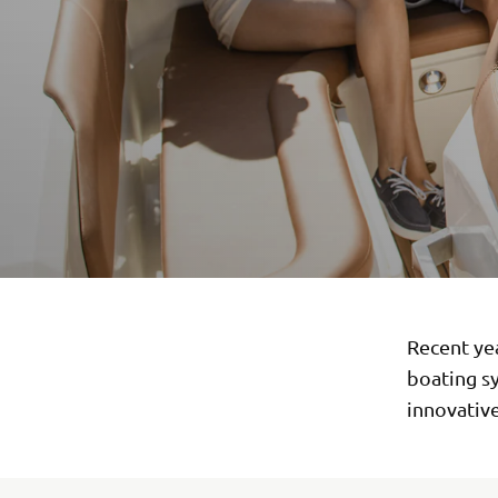
Recent ye
boating s
innovative