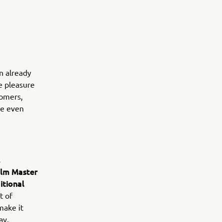
n already
e pleasure
tomers,
ce even
s
elm Master
itional
t of
make it
ay.