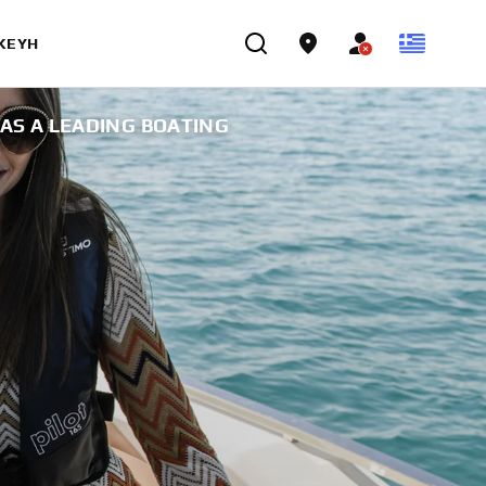
ΣΚΕΥΉ
AS A LEADING BOATING