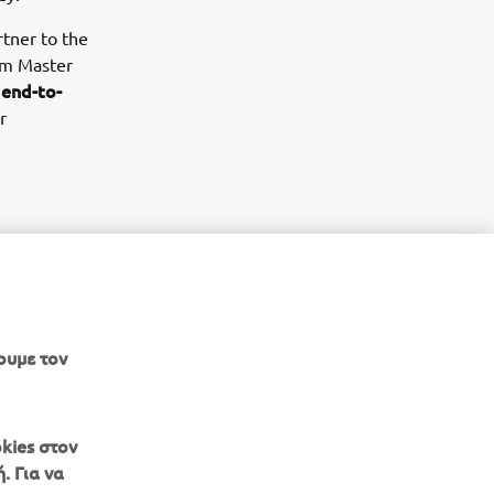
rtner to the
lm Master
end-to-
n
r
ουμε τον
kies στον
. Για να