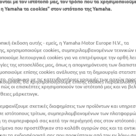
ονται με τον ιστότοπό μας, τον τρόπο που τα χρησιμοποιούμε
ΠΕΡΙΣΣΌΤΕΡΑ
SUPPORT
 η Yamaha τα cookies" στον ιστότοπο της Yamaha.
YAMAHA
Κατάλογος Ανταλλακτικών
MyYamaha
Αίτηση συντήρησης
Yamaha Music
Δίκτυο Συνεργατών
οπική έκδοση αυτής - εμείς, η Yamaha Motor Europe N.V., τα
Yamaha Racing
της, χρησιμοποιούμε cookies, συμπεριλαμβανομένων τεχνικών
διαχείριση των
μοποιούμε λειτουργικά cookies για να επιτρέψουμε την ορθή λε
Yamaha Motor Global
χρησιμοποιημένων
ργίες της ιστοσελίδας μας, όπως η απομνημόνευση των διαπισ
μπαταριών
Mobile Apps
οποιούμε επίσης cookies ανάλυσης για τη δημιουργία στατισ
ητο, σύμφωνα με τις κατευθυντήριες γραμμές των αρχών προ
ουμπιού, θα χρησιμοποιήσουμε επίσης cookies παρακολούθη
ώς οι επισκέπτες χρησιμοποιούν τον ιστότοπό μας και να βε
άθειες μάρκετινγκ.
εμφανίζουμε σχετικές διαφημίσεις των προϊόντων και υπηρεσ
 σε ιστότοπους τρίτων, συμπεριλαμβανομένων των πλατφορμ
η τη συμπεριφορά σας κατά την περιήγησή σας στον ιστότοπό 
ικείμενα που προστέθηκαν στο καλάθι αγορών σας και τα αντικ
ν και τα ενδιαφέροντά σας που προκύπτουν από την εν λόγω 