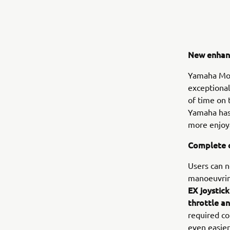
New enhan
Yamaha Mot
exceptiona
of time on 
Yamaha has
more enjoy
Complete c
Users can n
manoeuvri
EX joystick
throttle a
required c
even easier