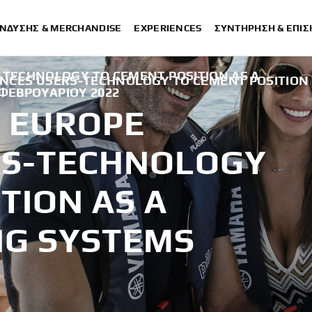
ΈΝΔΥΣΗΣ & MERCHANDISE
EXPERIENCES
ΣΥΝΤΉΡΗΣΗ & ΕΠΙ
TECHNOLOGY TO CEMENT POSITION AS A
CES USERS-TECHNOLOGY TO CEMENT POSITION 
 ΦΕΒΡΟΥΑΡΊΟΥ 2022
 EUROPE
RS-TECHNOLOGY
TION AS A
NG SYSTEMS