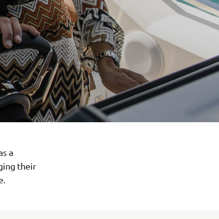
as a
ing their
e.