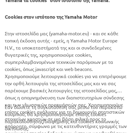
Yamaha τα cookies" στον ιστότοπο της Yamaha.
Cookies στον ιστότοπο της Yamaha Motor
Στην ιστοσελίδα μας (yamaha-motor.eu) - και σε κάθε
τοπική έκδοση αυτής - εμείς, η Yamaha Motor Europe
N.V., τα υποκαταστήματά της και οι συνδεδεμένες
θυγατρικές της, χρησιμοποιούμε cookies,
συμπεριλαμβανομένων τεχνικών παρόμοιων με τα
cookies, όπως javascript και web beacons.
Χρησιμοποιούμε λειτουργικά cookies για να επιτρέψουμε
την ορθή λειτουργία της ιστοσελίδας μας και να σας
παρέχουμε βασικές λειτουργίες της ιστοσελίδας μας,
όπως η απομνημόνευση των διαπιστευτηρίων σύνδεσης
και των γλωσσικών προτιμήσεών σας. Χρησιμοποιούμε
Εάν δώσετε τη συγκατάθεσή σας μέσω του παρακάτω
επίσης cookies ανάλυσης για τη δημιουργία στατιστικών
κουμπιού, θα χρησιμοποιήσουμε επίσης cookies
ΕΤΑΙΡΕΊΑ
στοιχείων χρηστών σε μια βάση φιλική προς το
παρακολούθησης/διαφήμισης και cookies κοινωνικής
απόρρητο, σύμφωνα με τις κατευθυντήριες γραμμές των
δικτύωσης: