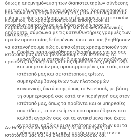
όπως η απομνημόνευση των διαπιστευτηρίων σύνδεσης
και των γλωσσικών προτιμήσεών σας. Χρησιμοποιούμε
ΕΤΑΙΡΕΊΑ
Εάν δώσετε τη συγκατάθεσή σας μέσω του παρακάτω
επίσης cookies ανάλυσης για τη δημιουργία στατιστικών
κουμπιού, θα χρησιμοποιήσουμε επίσης cookies
στοιχείων χρηστών σε μια βάση φιλική προς το
παρακολούθησης/διαφήμισης και cookies κοινωνικής
B2B
απόρρητο, σύμφωνα με τις κατευθυντήριες γραμμές των
δικτύωσης:
αρχών προστασίας δεδομένων, ώστε να μας βοηθήσουν
ΠΕΡΙΣΣΌΤΕΡΑ YAMAHA
να κατανοήσουμε πώς οι επισκέπτες χρησιμοποιούν τον
Cookies παρακολούθησης/διαφήμισης για να σας
ιστότοπό μας και να βελτιώσουμε τον ιστότοπο, τα
εμφανίζουμε σχετικές διαφημίσεις των προϊόντων
προϊόντα, τις υπηρεσίες και τις προσπάθειες μάρκετινγκ.
SUPPORT
και υπηρεσιών μας προσαρμοσμένες σε εσάς στον
ιστότοπό μας και σε ιστότοπους τρίτων,
συμπεριλαμβανομένων των πλατφορμών
ΕΝΗΜΕΡΩΤΙΚΟ ΔΕΛΤΙΟ
κοινωνικής δικτύωσης όπως το Facebook, με βάση
τη συμπεριφορά σας κατά την περιήγησή σας στον
Γίνετε ο πρώτος που θα μάθετε για τις τελευταίες προσφορές, τις
ιστότοπό μας, όπως τα προϊόντα και οι υπηρεσίες
ειδικές εκδηλώσεις, τις νέες κυκλοφορίες και πολλά άλλα
που είδατε, τα αντικείμενα που προστέθηκαν στο
καλάθι αγορών σας και τα αντικείμενα που έχετε
αγοράσει, καθώς και σε ιστότοπους τρίτων και τα
Αν θέλετε να λαμβάνετε όλες τις λειτουργίες του
ενδιαφέροντά σας που προκύπτουν από την εν
ΕΓΓΡΑΦΉ
ιστότοπού μας και να βλέπετε προσφορές και