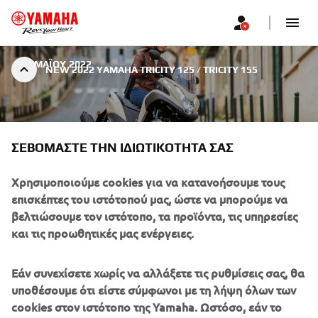
|
4 ΜΑΪ́ΟΥ 2022
NEW 2022 YAMAHA TRICITY 125 / TRICITY 155
ΣΕΒΌΜΑΣΤΕ ΤΗΝ ΙΔΙΩΤΙΚΌΤΗΤΆ ΣΑΣ
NEW 2022 YAMAHA TRICITY
Χρησιμοποιούμε cookies για να κατανοήσουμε τους
επισκέπτες του ιστότοπού μας, ώστε να μπορούμε να
125 / TRICITY 155
βελτιώσουμε τον ιστότοπο, τα προϊόντα, τις υπηρεσίες
και τις προωθητικές μας ενέργειες.
Εάν συνεχίσετε χωρίς να αλλάξετε τις ρυθμίσεις σας, θα
υποθέσουμε ότι είστε σύμφωνοι με τη λήψη όλων των
With its comfortable ergonomics, economical EURO5
cookies στον ιστότοπο της Yamaha. Ωστόσο, εάν το