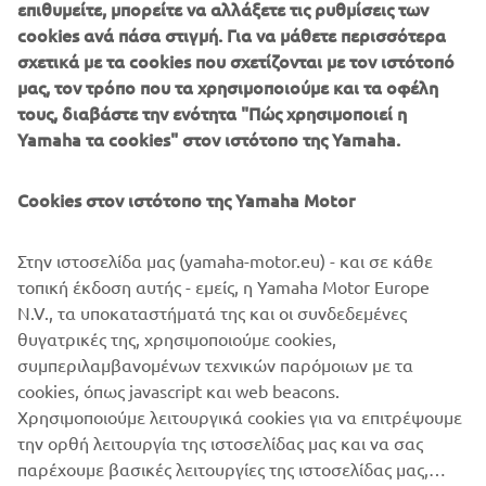
engine and compact 3-wheel chassis, the stylish Tricity 125
επιθυμείτε, μπορείτε να αλλάξετε τις ρυθμίσεις των
scooter is one of the smartest and most efficient ways to
cookies ανά πάσα στιγμή. Για να μάθετε περισσότερα
move around the city! Fully automatic transmission makes
σχετικά με τα cookies που σχετίζονται με τον ιστότοπό
it so easy to ride in traffic, and the twin front wheels give
μας, τον τρόπο που τα χρησιμοποιούμε και τα οφέλη
enhanced feelings of stability.
τους, διαβάστε την ενότητα "Πώς χρησιμοποιεί η
Yamaha τα cookies" στον ιστότοπο της Yamaha.
Connected LCD instruments enable you to view
smartphone and social media notifications – and being
Cookies στον ιστότοπο της Yamaha Motor
accessible with a B-license, the Tricity 125 and the more
powerful Tricity 155 are ready to transform the way you
move!
Στην ιστοσελίδα μας (yamaha-motor.eu) - και σε κάθε
τοπική έκδοση αυτής - εμείς, η Yamaha Motor Europe
N.V., τα υποκαταστήματά της και οι συνδεδεμένες
θυγατρικές της, χρησιμοποιούμε cookies,
συμπεριλαμβανομένων τεχνικών παρόμοιων με τα
LOVE THE WAY I MOVE
cookies, όπως javascript και web beacons.
Χρησιμοποιούμε λειτουργικά cookies για να επιτρέψουμε
την ορθή λειτουργία της ιστοσελίδας μας και να σας
παρέχουμε βασικές λειτουργίες της ιστοσελίδας μας,