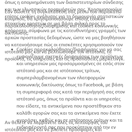
όπως η απομνημόνευση των διαπιστευτηρίων σύνδεσης
ΕΤΑΙΡΕΊΑ
και των γλωσσικών προτιμήσεών σας. Χρησιμοποιούμε
Εάν δώσετε τη συγκατάθεσή σας μέσω του παρακάτω
επίσης cookies ανάλυσης για τη δημιουργία στατιστικών
κουμπιού, θα χρησιμοποιήσουμε επίσης cookies
B2B
στοιχείων χρηστών σε μια βάση φιλική προς το
παρακολούθησης/διαφήμισης και cookies κοινωνικής
απόρρητο, σύμφωνα με τις κατευθυντήριες γραμμές των
δικτύωσης:
αρχών προστασίας δεδομένων, ώστε να μας βοηθήσουν
ΠΕΡΙΣΣΌΤΕΡΑ YAMAHA
να κατανοήσουμε πώς οι επισκέπτες χρησιμοποιούν τον
Cookies παρακολούθησης/διαφήμισης για να σας
ιστότοπό μας και να βελτιώσουμε τον ιστότοπο, τα
SUPPORT
εμφανίζουμε σχετικές διαφημίσεις των προϊόντων
προϊόντα, τις υπηρεσίες και τις προσπάθειες μάρκετινγκ.
και υπηρεσιών μας προσαρμοσμένες σε εσάς στον
ιστότοπό μας και σε ιστότοπους τρίτων,
ΕΝΗΜΕΡΩΤΙΚΟ ΔΕΛΤΙΟ
συμπεριλαμβανομένων των πλατφορμών
κοινωνικής δικτύωσης όπως το Facebook, με βάση
Γίνετε ο πρώτος που θα μάθετε για τις τελευταίες προσφορές, τις
τη συμπεριφορά σας κατά την περιήγησή σας στον
ειδικές εκδηλώσεις, τις νέες κυκλοφορίες και πολλά άλλα
ιστότοπό μας, όπως τα προϊόντα και οι υπηρεσίες
που είδατε, τα αντικείμενα που προστέθηκαν στο
καλάθι αγορών σας και τα αντικείμενα που έχετε
αγοράσει, καθώς και σε ιστότοπους τρίτων και τα
Αν θέλετε να λαμβάνετε όλες τις λειτουργίες του
ΕΓΓΡΑΦΉ
ενδιαφέροντά σας που προκύπτουν από την εν
ιστότοπού μας και να βλέπετε προσφορές και