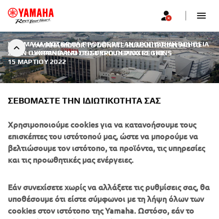
Η YAMAHA MOTOR ΘΑ ΠΡΟΣΦΈΡΕΙ ΑΝΘΡΩΠΙΣΤΙΚΉ ΒΟΉΘΕΙΑ
YAMAHA MOTOR TO DONATE HUMANITARIAN AID TO
ΣΤΗΝ ΟΥΚΡΑΝΊΑ ΚΑΙ ΣΤΙΣ ΓΎΡΩ ΠΕΡΙΟΧΈΣ ΤΗΣ
UKRAINE AND ITS SURROUNDING REGIONS
|
15 ΜΑΡΤΊΟΥ 2022
ΣΕΒΌΜΑΣΤΕ ΤΗΝ ΙΔΙΩΤΙΚΌΤΗΤΆ ΣΑΣ
Η YAMAHA MOTOR ΘΑ
Χρησιμοποιούμε cookies για να κατανοήσουμε τους
επισκέπτες του ιστότοπού μας, ώστε να μπορούμε να
ΠΡΟΣΦΈΡΕΙ ΑΝΘΡΩΠΙΣΤΙΚΉ
βελτιώσουμε τον ιστότοπο, τα προϊόντα, τις υπηρεσίες
ΒΟΉΘΕΙΑ ΣΤΗΝ ΟΥΚΡΑΝΊΑ ΚΑΙ
και τις προωθητικές μας ενέργειες.
ΣΤΙΣ ΓΎΡΩ ΠΕΡΙΟΧΈΣ ΤΗΣ
Εάν συνεχίσετε χωρίς να αλλάξετε τις ρυθμίσεις σας, θα
υποθέσουμε ότι είστε σύμφωνοι με τη λήψη όλων των
cookies στον ιστότοπο της Yamaha. Ωστόσο, εάν το