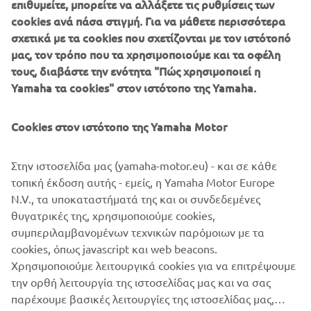
επιθυμείτε, μπορείτε να αλλάξετε τις ρυθμίσεις των
cookies ανά πάσα στιγμή. Για να μάθετε περισσότερα
Η Yamaha Motor Co., Ltd. ανακοίνωσε την απόφασή της
σχετικά με τα cookies που σχετίζονται με τον ιστότοπό
να δωρίσει 700.000 δολάρια ΗΠΑ για ανθρωπιστική
μας, τον τρόπο που τα χρησιμοποιούμε και τα οφέλη
βοήθεια για την Ουκρανία, καθώς και τις γύρω περιοχές.
τους, διαβάστε την ενότητα "Πώς χρησιμοποιεί η
Yamaha τα cookies" στον ιστότοπο της Yamaha.
Αυτή η δωρεά θα γίνει μέσω της
Japan Platform
, ενός μη
κερδοσκοπικού οργανισμού, και τα κεφάλαια θα
Cookies στον ιστότοπο της Yamaha Motor
χρησιμοποιηθούν ρητά για την παροχή ανθρωπιστικής
βοήθειας σε όσους έχουν ανάγκη.
Στην ιστοσελίδα μας (yamaha-motor.eu) - και σε κάθε
Η Yamaha Motor εκφράζει τα θερμά της συλλυπητήρια
τοπική έκδοση αυτής - εμείς, η Yamaha Motor Europe
σε όλα τα θύματα που επλήγησαν από αυτήν την κρίση
N.V., τα υποκαταστήματά της και οι συνδεδεμένες
και ελπίζει για επιστροφή στην ειρήνη το συντομότερο
θυγατρικές της, χρησιμοποιούμε cookies,
δυνατό.
συμπεριλαμβανομένων τεχνικών παρόμοιων με τα
cookies, όπως javascript και web beacons.
Χρησιμοποιούμε λειτουργικά cookies για να επιτρέψουμε
την ορθή λειτουργία της ιστοσελίδας μας και να σας
παρέχουμε βασικές λειτουργίες της ιστοσελίδας μας,