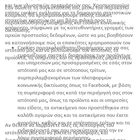
και των γλωσσικών προτιμήσεών σας. Χρησιμοποιούμε
Εάν δώσετε τη συγκατάθεσή σας μέσω του παρακάτω
επίσης cookies ανάλυσης για τη δημιουργία στατιστικών
κουμπιού, θα χρησιμοποιήσουμε επίσης cookies
ΕΤΑΙΡΕΊΑ
στοιχείων χρηστών σε μια βάση φιλική προς το
παρακολούθησης/διαφήμισης και cookies κοινωνικής
απόρρητο, σύμφωνα με τις κατευθυντήριες γραμμές των
δικτύωσης:
αρχών προστασίας δεδομένων, ώστε να μας βοηθήσουν
B2B
να κατανοήσουμε πώς οι επισκέπτες χρησιμοποιούν τον
Cookies παρακολούθησης/διαφήμισης για να σας
ιστότοπό μας και να βελτιώσουμε τον ιστότοπο, τα
ΠΕΡΙΣΣΌΤΕΡΑ YAMAHA
εμφανίζουμε σχετικές διαφημίσεις των προϊόντων
προϊόντα, τις υπηρεσίες και τις προσπάθειες μάρκετινγκ.
και υπηρεσιών μας προσαρμοσμένες σε εσάς στον
ιστότοπό μας και σε ιστότοπους τρίτων,
SUPPORT
συμπεριλαμβανομένων των πλατφορμών
κοινωνικής δικτύωσης όπως το Facebook, με βάση
τη συμπεριφορά σας κατά την περιήγησή σας στον
ΕΝΗΜΕΡΩΤΙΚΟ ΔΕΛΤΙΟ
ιστότοπό μας, όπως τα προϊόντα και οι υπηρεσίες
που είδατε, τα αντικείμενα που προστέθηκαν στο
Γίνετε ο πρώτος που θα μάθετε για τις τελευταίες προσφορές, τις
ειδικές εκδηλώσεις, τις νέες κυκλοφορίες και πολλά άλλα
καλάθι αγορών σας και τα αντικείμενα που έχετε
αγοράσει, καθώς και σε ιστότοπους τρίτων και τα
Αν θέλετε να λαμβάνετε όλες τις λειτουργίες του
ενδιαφέροντά σας που προκύπτουν από την εν
ιστότοπού μας και να βλέπετε προσφορές και
λόγω συμπεριφορά περιήγησης.
διαφημίσεις προσαρμοσμένες στα ενδιαφέροντά σας,