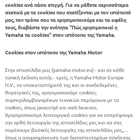
Ευχόμαστε στο Δίκτυο Yamaha πολλές επιτυχίες και Καλές
cookies ανά πάσα στιγμή. Για να μάθετε περισσότερα
Πωλήσεις για τη Νέα Χρονιά!
σχετικά με τα cookies που σχετίζονται με τον ιστότοπό
μας, τον τρόπο που τα χρησιμοποιούμε και τα οφέλη
τους, διαβάστε την ενότητα "Πώς χρησιμοποιεί η
Yamaha τα cookies" στον ιστότοπο της Yamaha.
Cookies στον ιστότοπο της Yamaha Motor
Στην ιστοσελίδα μας (yamaha-motor.eu) - και σε κάθε
τοπική έκδοση αυτής - εμείς, η Yamaha Motor Europe
N.V., τα υποκαταστήματά της και οι συνδεδεμένες
θυγατρικές της, χρησιμοποιούμε cookies,
συμπεριλαμβανομένων τεχνικών παρόμοιων με τα
cookies, όπως javascript και web beacons.
Χρησιμοποιούμε λειτουργικά cookies για να επιτρέψουμε
την ορθή λειτουργία της ιστοσελίδας μας και να σας
παρέχουμε βασικές λειτουργίες της ιστοσελίδας μας,
όπως η απομνημόνευση των διαπιστευτηρίων σύνδεσης