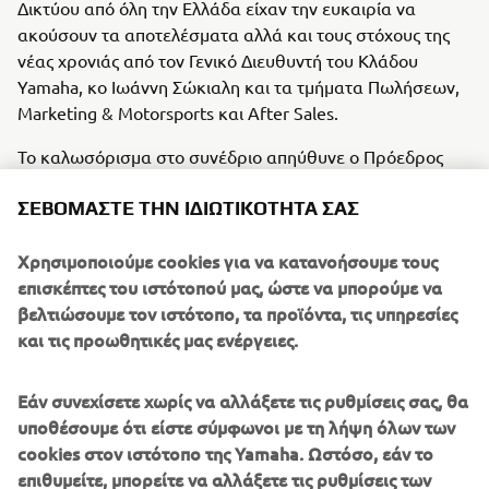
Δικτύου από όλη την Ελλάδα είχαν την ευκαιρία να
ακούσουν τα αποτελέσματα αλλά και τους στόχους της
νέας χρονιάς από τον Γενικό Διευθυντή του Κλάδου
Yamaha, κο Ιωάννη Σώκιαλη και τα τμήματα Πωλήσεων,
Marketing & Motorsports και After Sales.
Το καλωσόρισμα στο συνέδριο απηύθυνε ο Πρόεδρος
και CEO του ομίλου ΜΟΤΟΔΥΝΑΜΙΚΗ, κος Πάρης
ΣΕΒΌΜΑΣΤΕ ΤΗΝ ΙΔΙΩΤΙΚΌΤΗΤΆ ΣΑΣ
Κυριακόπουλος, στην πρώτη του ομιλία προς το Δίκτυο.
Το τέλος της ημέρας σηματοδοτήθηκε με
Χρησιμοποιούμε cookies για να κατανοήσουμε τους
φαντασμαγορικό δείπνο στο Politeia Tennis Club, όπου
επισκέπτες του ιστότοπού μας, ώστε να μπορούμε να
τους καλεσμένους διασκέδασε με τον μοναδικό του
βελτιώσουμε τον ιστότοπο, τα προϊόντα, τις υπηρεσίες
τρόπο ο πολυτάλαντος performer Tonis Sfinos.
και τις προωθητικές μας ενέργειες.
Τη δεύτερη ημέρα του συνεδρίου, οι καλεσμένοι είχαν τη
Εάν συνεχίσετε χωρίς να αλλάξετε τις ρυθμίσεις σας, θα
δυνατότητα να πραγματοποιήσουν test ride με το πρώτο
υποθέσουμε ότι είστε σύμφωνοι με τη λήψη όλων των
ηλεκτρικό scooter της Yamaha, ΝΕΟ’s, σε επιλεγμένη
cookies στον ιστότοπο της Yamaha. Ωστόσο, εάν το
διαδρομή.
επιθυμείτε, μπορείτε να αλλάξετε τις ρυθμίσεις των