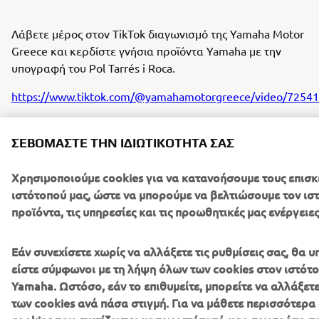
Λάβετε μέρος στον TikTok διαγωνισμό της Yamaha Motor
Greece και κερδίστε γνήσια προϊόντα Yamaha με την
υπογραφή του Pol Tarrés i Roca.
https://www.tiktok.com/@yamahamotorgreece/video/725
Η κλήρωση θα γίνει live και οι νικητές θα προκύψουν
μέσω εφαρμογής τυχαίας επιλογής την Τετάρτη
ΣΕΒΌΜΑΣΤΕ ΤΗΝ ΙΔΙΩΤΙΚΌΤΗΤΆ ΣΑΣ
19/7/2023
Χρησιμοποιούμε cookies για να κατανοήσουμε τους επισκ
Όροι συμμετοχής
.
ιστότοπού μας, ώστε να μπορούμε να βελτιώσουμε τον ιστ
προϊόντα, τις υπηρεσίες και τις προωθητικές μας ενέργειες
Εάν συνεχίσετε χωρίς να αλλάξετε τις ρυθμίσεις σας, θα 
είστε σύμφωνοι με τη λήψη όλων των cookies στον ιστότο
Yamaha. Ωστόσο, εάν το επιθυμείτε, μπορείτε να αλλάξετε
ΕΤΑΙΡΕΊΑ
των cookies ανά πάσα στιγμή. Για να μάθετε περισσότερα 