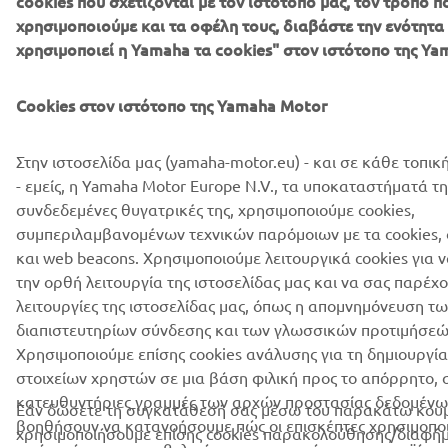
cookies που σχετίζονται με τον ιστότοπό μας, τον τρόπο π
B2B
χρησιμοποιούμε και τα οφέλη τους, διαβάστε την ενότητα
χρησιμοποιεί η Yamaha τα cookies" στον ιστότοπο της Ya
ΠΕΡΙΣΣΌΤΕΡΑ YAMAHA
Cookies στον ιστότοπο της Yamaha Motor
SUPPORT
Στην ιστοσελίδα μας (yamaha-motor.eu) - και σε κάθε τοπικ
- εμείς, η Yamaha Motor Europe N.V., τα υποκαταστήματά της
ΕΝΗΜΕΡΩΤΙΚΟ ΔΕΛΤΙΟ
συνδεδεμένες θυγατρικές της, χρησιμοποιούμε cookies,
συμπεριλαμβανομένων τεχνικών παρόμοιων με τα cookies, ό
Γίνετε ο πρώτος που θα μάθετε για τις τελευταίες προσφορές, τις
και web beacons. Χρησιμοποιούμε λειτουργικά cookies για 
ειδικές εκδηλώσεις, τις νέες κυκλοφορίες και πολλά άλλα
την ορθή λειτουργία της ιστοσελίδας μας και να σας παρέχ
λειτουργίες της ιστοσελίδας μας, όπως η απομνημόνευση τ
διαπιστευτηρίων σύνδεσης και των γλωσσικών προτιμήσεώ
Χρησιμοποιούμε επίσης cookies ανάλυσης για τη δημιουργί
ΕΓΓΡΑΦΉ
στοιχείων χρηστών σε μια βάση φιλική προς το απόρρητο, 
κατευθυντήριες γραμμές των αρχών προστασίας δεδομένω
Εάν δώσετε τη συγκατάθεσή σας μέσω του παρακάτω κουμ
Διαβάστε την Πολιτική Απορρήτου μας για να μάθετε πώς
βοηθήσουν να κατανοήσουμε πώς οι επισκέπτες χρησιμοποι
χρησιμοποιήσουμε επίσης cookies παρακολούθησης/διαφήμ
επεξεργαζόμαστε τα προσωπικά σας δεδομένα:
Πολιτική