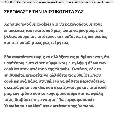
700) 50% larger screen area for increased wind protection
Quickshifter for seamless upshifts Side case stays fitted as
ΣΕΒΌΜΑΣΤΕ ΤΗΝ ΙΔΙΩΤΙΚΌΤΗΤΆ ΣΑΣ
original equipment Choice of Genuine Yamaha hard or
soft side cases (at additional cost) Ténéré 700 Explore
Χρησιμοποιούμε cookies για να κατανοήσουμε τους
Edition will be available in Tech Kamo and Icon Blue.
επισκέπτες του ιστότοπού μας, ώστε να μπορούμε να
βελτιώσουμε τον ιστότοπο, τα προϊόντα, τις υπηρεσίες
και τις προωθητικές μας ενέργειες.
Εάν συνεχίσετε χωρίς να αλλάξετε τις ρυθμίσεις σας, θα
υποθέσουμε ότι είστε σύμφωνοι με τη λήψη όλων των
cookies στον ιστότοπο της Yamaha. Ωστόσο, εάν το
επιθυμείτε, μπορείτε να αλλάξετε τις ρυθμίσεις των
cookies ανά πάσα στιγμή. Για να μάθετε περισσότερα
σχετικά με τα cookies που σχετίζονται με τον ιστότοπό
μας, τον τρόπο που τα χρησιμοποιούμε και τα οφέλη
τους, διαβάστε την ενότητα "Πώς χρησιμοποιεί η
Yamaha τα cookies" στον ιστότοπο της Yamaha.