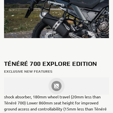
TÉNÉRÉ 700 EXPLORE EDITION
EXCLUSIVE NEW FEATURES
New style 43mm KYB front forks, 190mm wheel travel
(20mm less than Ténéré 700) Remotely adjustable rear
shock absorber, 180mm wheel travel (20mm less than
Ténéré 700) Lower 860mm seat height for improved
ground access and controllability (15mm less than Ténéré