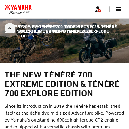
YAMAHA STRENGTHENS AND DIVERSIFIES THE CLASS-
TWO NEW TÉNÉRÉ 700 MODELS FOR 2023: TÉNÉRÉ
LEADING LINE-UP
700 EXTREME EDITION & TÉNÉRÉ 700 EXPLORE
|
22 ΦΕΒΡΟΥΑΡΊΟΥ 2023
EDITION
THE NEW TÉNÉRÉ 700
EXTREME EDITION & TÉNÉRÉ
700 EXPLORE EDITION
Since its introduction in 2019 the Ténéré has established
itself as the definitive mid-sized Adventure bike. Powered
by Yamaha’s outstanding 690cc high torque CP2 engine
and equipped with a versatile chassis with premium