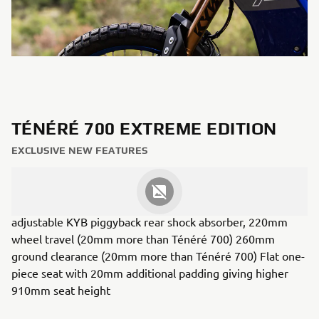
TÉNÉRÉ 700 EXTREME EDITION
EXCLUSIVE NEW FEATURES
Fully adjustable 43mm KYB Kashima coated front forks,
230mm wheel travel (20mm more than Ténéré 700) Fully
adjustable KYB piggyback rear shock absorber, 220mm
wheel travel (20mm more than Ténéré 700) 260mm
ground clearance (20mm more than Ténéré 700) Flat one-
piece seat with 20mm additional padding giving higher
910mm seat height