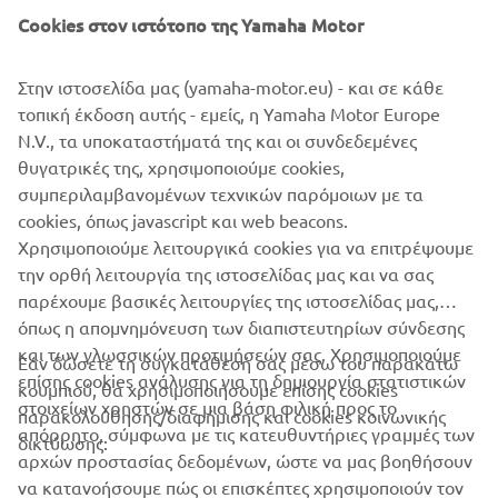
Cookies στον ιστότοπο της Yamaha Motor
Στην ιστοσελίδα μας (yamaha-motor.eu) - και σε κάθε
τοπική έκδοση αυτής - εμείς, η Yamaha Motor Europe
N.V., τα υποκαταστήματά της και οι συνδεδεμένες
⠀
θυγατρικές της, χρησιμοποιούμε cookies,
συμπεριλαμβανομένων τεχνικών παρόμοιων με τα
ΜΆΘΕΤΕ ΠΕΡΙΣΣΌΤΕΡΑ
cookies, όπως javascript και web beacons.
Χρησιμοποιούμε λειτουργικά cookies για να επιτρέψουμε
την ορθή λειτουργία της ιστοσελίδας μας και να σας
παρέχουμε βασικές λειτουργίες της ιστοσελίδας μας,
όπως η απομνημόνευση των διαπιστευτηρίων σύνδεσης
και των γλωσσικών προτιμήσεών σας. Χρησιμοποιούμε
Εάν δώσετε τη συγκατάθεσή σας μέσω του παρακάτω
επίσης cookies ανάλυσης για τη δημιουργία στατιστικών
κουμπιού, θα χρησιμοποιήσουμε επίσης cookies
ΕΤΑΙΡΕΊΑ
στοιχείων χρηστών σε μια βάση φιλική προς το
παρακολούθησης/διαφήμισης και cookies κοινωνικής
απόρρητο, σύμφωνα με τις κατευθυντήριες γραμμές των
δικτύωσης:
αρχών προστασίας δεδομένων, ώστε να μας βοηθήσουν
B2B
να κατανοήσουμε πώς οι επισκέπτες χρησιμοποιούν τον