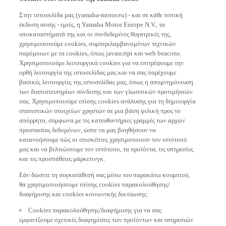
Στην ιστοσελίδα μας (yamaha-motor.eu) - και σε κάθε τοπική
έκδοση αυτής - εμείς, η Yamaha Motor Europe N.V., τα
υποκαταστήματά της και οι συνδεδεμένες θυγατρικές της,
χρησιμοποιούμε cookies, συμπεριλαμβανομένων τεχνικών
παρόμοιων με τα cookies, όπως javascript και web beacons.
Χρησιμοποιούμε λειτουργικά cookies για να επιτρέψουμε την
ορθή λειτουργία της ιστοσελίδας μας και να σας παρέχουμε
βασικές λειτουργίες της ιστοσελίδας μας, όπως η απομνημόνευση
των διαπιστευτηρίων σύνδεσης και των γλωσσικών προτιμήσεών
σας. Χρησιμοποιούμε επίσης cookies ανάλυσης για τη δημιουργία
στατιστικών στοιχείων χρηστών σε μια βάση φιλική προς το
απόρρητο, σύμφωνα με τις κατευθυντήριες γραμμές των αρχών
προστασίας δεδομένων, ώστε να μας βοηθήσουν να
κατανοήσουμε πώς οι επισκέπτες χρησιμοποιούν τον ιστότοπό
μας και να βελτιώσουμε τον ιστότοπο, τα προϊόντα, τις υπηρεσίες
και τις προσπάθειες μάρκετινγκ.
Εάν δώσετε τη συγκατάθεσή σας μέσω του παρακάτω κουμπιού,
θα χρησιμοποιήσουμε επίσης cookies παρακολούθησης/
διαφήμισης και cookies κοινωνικής δικτύωσης:
Cookies παρακολούθησης/διαφήμισης για να σας
εμφανίζουμε σχετικές διαφημίσεις των προϊόντων και υπηρεσιών