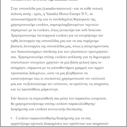
Στην ιστοσελίδα μας (yamaha-motor.eu) - και σε κάθε τοπική
έκδοση αυτής - εμείς, η Yamaha Motor Europe N.V., τα
υποκαταστήματά της και οι συνδεδεμένες θυγατρικές της,
χρησιμοποιούμε cookies, συμπεριλαμβανομένων τεχνικών
παρόμοιων με τα cookies, όπως javascript και web beacons.
Χρησιμοποιούμε λειτουργικά cookies για να επιτρέψουμε την
ορθή λειτουργία της ιστοσελίδας μας και να σας παρέχουμε
βασικές λειτουργίες της ιστοσελίδας μας, όπως η απομνημόνευση
των διαπιστευτηρίων σύνδεσης και των γλωσσικών προτιμήσεών
σας. Χρησιμοποιούμε επίσης cookies ανάλυσης για τη δημιουργία
στατιστικών στοιχείων χρηστών σε μια βάση φιλική προς το
απόρρητο, σύμφωνα με τις κατευθυντήριες γραμμές των αρχών
προστασίας δεδομένων, ώστε να μας βοηθήσουν να
κατανοήσουμε πώς οι επισκέπτες χρησιμοποιούν τον ιστότοπό
μας και να βελτιώσουμε τον ιστότοπο, τα προϊόντα, τις υπηρεσίες
και τις προσπάθειες μάρκετινγκ.
Εάν δώσετε τη συγκατάθεσή σας μέσω του παρακάτω κουμπιού,
θα χρησιμοποιήσουμε επίσης cookies παρακολούθησης/
διαφήμισης και cookies κοινωνικής δικτύωσης:
Cookies παρακολούθησης/διαφήμισης για να σας
εμφανίζουμε σχετικές διαφημίσεις των προϊόντων και υπηρεσιών