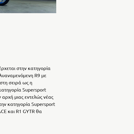
έρχεται στην κατηγορία
ολυαναμενόμενη R9 με
στη σειρά ως η
κατηγορία Supersport
 αρχή μιας εντελώς νέας
στην κατηγορία Supersport
RACE και R1 GYTR θα