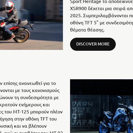
Sport Heritage το αποδεικνύε
XSR900 δέχεται μια σειρά απ
2025. Συμπεριλαμβάνονται πι
οθόνη TFT 5" με συνδεσιμότητ
θέματα θέασης.
DISCOVER MORE
ν επίσης ανανεωθεί για το
ονται με τους κανονισμούς
ιώνουν τη συνδεσιμότητα με
κρατούν ενήμερους και
ες του MT-125 μπορούν πλέον
οήγηση στην οθόνη TFT του
ουσική και να βλέπουν
ό, ενώ οι αναβάτες του MT-03