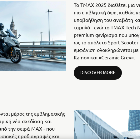
Το TMAX 2025 διαθέτει μια ν
πιο επιβλητική όψη, καθώς 
υποβοήθηση του αναβάτη και
ταμπλό - ενώ το TMAX Tech 
premium φινίρισμα που υπογρ
ως το απόλυτο Sport Scooter 
εμφάνιση ολοκληρώνεται με 
Kamo» και «Ceramic Grey».
DISCOVER MORE
ονται μέρος της εμβληματικής
αμική νέα σχεδίαση και
από την σειρά MAX - που
ωσιακές προδιαγραφές και