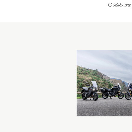
6
ελάχιστ