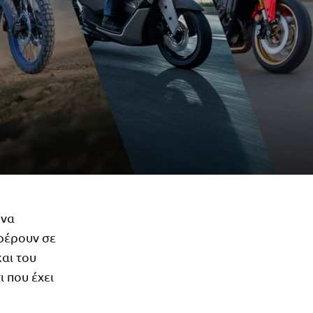
 να
φέρουν σε
αι του
 που έχει