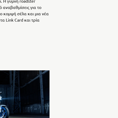
ι. Η γυμνή roadster
ό αναβαθμίσεις για το
ο κομψή σέλα και μια νέα
α Link Card και τρία