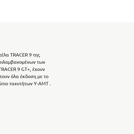
ντέλα TRACER 9 της
εριλαμβανομένων των
TRACER 9 GT+, έχουν
τουν όλα έκδοση με το
ώτιο ταχυτήτων Υ-ΑΜΤ .