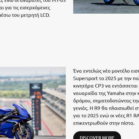
 για τις εισερχόμενες
μέσω του μετρητή LCD.
Ένα εντελώς νέο μοντέλο εισ
Supersport το 2025 με την π
κινητήρα CP3 να εντάσσεται 
ναυαρχίδα της Yamaha στην 
δρόμου, σηματοδοτώντας την
γενιάς. Η R9 θα πλαισιωθεί 
για το 2025 ενώ οι νέες R1 
επικεντρωθούν στην πίστα.
DISCOVER MORE