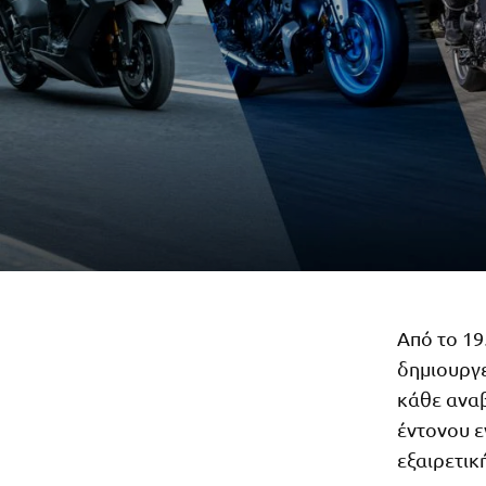
Από το 19
δημιουργε
κάθε αναβ
έντονου ε
εξαιρετικ