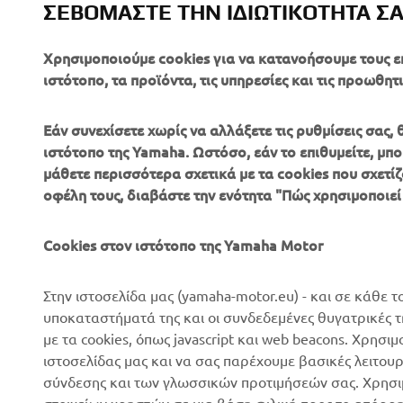
ΣΕΒΌΜΑΣΤΕ ΤΗΝ ΙΔΙΩΤΙΚΌΤΗΤΆ Σ
Χρησιμοποιούμε cookies για να κατανοήσουμε τους ε
ιστότοπο, τα προϊόντα, τις υπηρεσίες και τις προωθητι
Εάν συνεχίσετε χωρίς να αλλάξετε τις ρυθμίσεις σας
ιστότοπο της Yamaha. Ωστόσο, εάν το επιθυμείτε, μπορ
μάθετε περισσότερα σχετικά με τα cookies που σχετίζ
ΕΤΑΙΡΕΊΑ
B2B
οφέλη τους, διαβάστε την ενότητα "Πώς χρησιμοποιεί
Σχετικά με Εμάς
Συστήματα eBike
Cookies στον ιστότοπο της Yamaha Motor
Νέα
Αρχές
Επικοινωνία
Γήπεδα γκολφ
Στην ιστοσελίδα μας (yamaha-motor.eu) - και σε κάθε τ
υποκαταστήματά της και οι συνδεδεμένες θυγατρικές 
Δίκτυο Επίσημων
Πρώτοι ανταποκριτές
με τα cookies, όπως javascript και web beacons. Χρησι
Συνεργατών
Σχολές οδήγησης
ιστοσελίδας μας και να σας παρέχουμε βασικές λειτου
Εκδηλώσεις
σύνδεσης και των γλωσσικών προτιμήσεών σας. Χρησιμ
Robotics