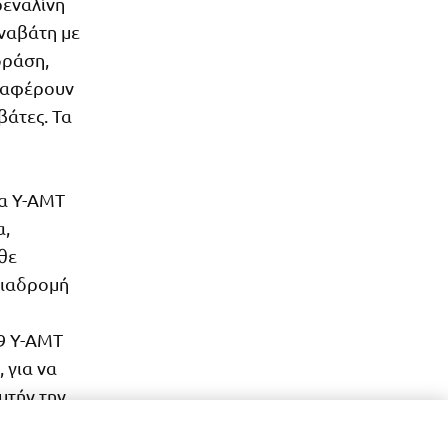
ρεναλίνη
ναβάτη με
δράση,
εταφέρουν
βάτες. Τα
ία Y-AMT
α,
θε
 διαδρομή
9 Y-AMT
 για να
υτήν την