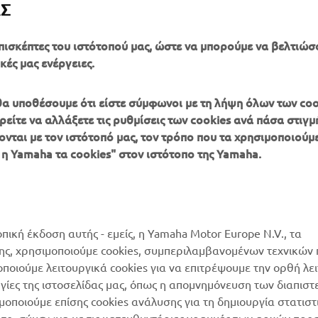
ΑΣ
πισκέπτες του ιστότοπού μας, ώστε να μπορούμε να βελτιώσ
κές μας ενέργειες.
, θα υποθέσουμε ότι είστε σύμφωνοι με τη λήψη όλων των coo
είτε να αλλάξετε τις ρυθμίσεις των cookies ανά πάσα στιγμή
ονται με τον ιστότοπό μας, τον τρόπο που τα χρησιμοποιούμε
ΠΕΡΙΣΣΌΤΕΡΑ
SUPPORT
 η Yamaha τα cookies" στον ιστότοπο της Yamaha.
YAMAHA
Κατάλογος Ανταλλακτικών
MyYamaha
Αίτηση συντήρησης
Yamaha Music
Δίκτυο Συνεργατών
οπική έκδοση αυτής - εμείς, η Yamaha Motor Europe N.V., τα
Yamaha Racing
της, χρησιμοποιούμε cookies, συμπεριλαμβανομένων τεχνικών
διαχείριση των
μοποιούμε λειτουργικά cookies για να επιτρέψουμε την ορθή λε
Yamaha Motor Global
χρησιμοποιημένων
ργίες της ιστοσελίδας μας, όπως η απομνημόνευση των διαπισ
μπαταριών
Mobile Apps
οποιούμε επίσης cookies ανάλυσης για τη δημιουργία στατισ