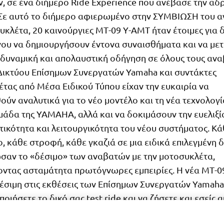
, σε ένα διήμερο Ride Experience που ανέβασε την αδ
Σε αυτό το διήμερο αφιερωμένο στην ΣΥΜΒΙΩΣΗ του α
υκλέτα, 20 καινούργιες ΜΤ-09 Υ-ΑΜΤ ήταν έτοιμες για 
νου να δημιουργήσουν έντονα συναισθήματα και να μ
 δυναμική και απολαυστική οδήγηση σε όλους τους ανα
Δικτύου Επίσημων Συνεργατών Yamaha και συντάκτες
τας από Μέσα Ειδικού Τύπου είχαν την ευκαιρία να
ύν αναλυτικά για το νέο μοντέλο και τη νέα τεχνολογ
μάδα της YAMAHA, αλλά και να δοκιμάσουν την ευελιξί
ικότητα και λειτουργικότητα του νέου συστήματος. Κά
ο, κάθε στροφή, κάθε γκαζιά σε μια ειδικά επιλεγμένη
σαν το «δέσιμο» των αναβατών με την μοτοσυκλέτα,
ντας ασταμάτητα πρωτόγνωρες εμπειρίες. Η νέα ΜΤ-0
θέσιμη στις εκθέσεις των Επίσημων Συνεργατών Yamaha,
οιήσετε το δικό σας test ride και να ζήσετε και εσείς α
εμπειρία!