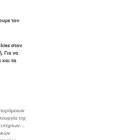
ουμε τον
kies στον
. Για να
 και τα
ΕΝΗΜΕΡΩΤΙΚΟ ΔΕΛΤΙΟ
Γίνετε ο πρώτος που θα μάθετε για τις τελευταίες προσφορές, τις
ειδικές εκδηλώσεις, τις νέες κυκλοφορίες και πολλά άλλα
ΕΓΓΡΑΦΉ
 παρόμοιων
Διαβάστε την Πολιτική Απορρήτου μας για να μάθετε πώς
ιτουργία της
επεξεργαζόμαστε τα προσωπικά σας δεδομένα:
Πολιτική
τευτηρίων
απορρήτου
τικών