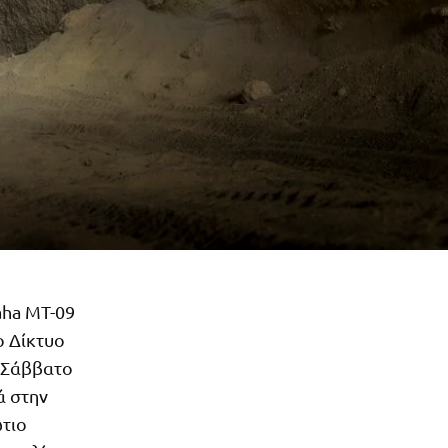
aha MT-09
ο Δίκτυο
 Σάββατο
ά στην
ώτιο