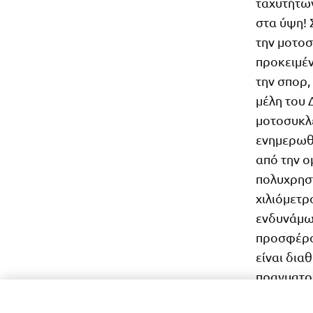
ταχυτήτων
στα ύψη! 
την μοτοσ
προκειμέ
την σπορ,
μέλη του 
μοτοσυκλέ
ενημερωθο
από την ο
πολυχρηστ
χιλιόμετρ
ενδυνάμω
προσφέρο
είναι δια
πραγματοπ
μοναδική 