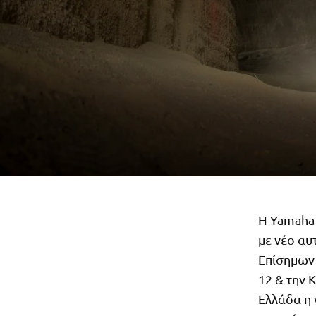
Η Yamaha
με νέο αυ
Επίσημων
12 & την 
Ελλάδα η 