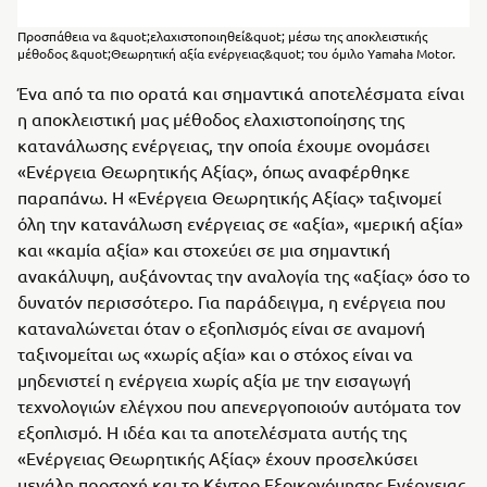
Προσπάθεια να &quot;ελαχιστοποιηθεί&quot; μέσω της αποκλειστικής
μέθοδος &quot;Θεωρητική αξία ενέργειας&quot; του όμιλο Yamaha Motor.
Ένα από τα πιο ορατά και σημαντικά αποτελέσματα είναι
η αποκλειστική μας μέθοδος ελαχιστοποίησης της
κατανάλωσης ενέργειας, την οποία έχουμε ονομάσει
«Ενέργεια Θεωρητικής Αξίας», όπως αναφέρθηκε
παραπάνω. Η «Ενέργεια Θεωρητικής Αξίας» ταξινομεί
όλη την κατανάλωση ενέργειας σε «αξία», «μερική αξία»
και «καμία αξία» και στοχεύει σε μια σημαντική
ανακάλυψη, αυξάνοντας την αναλογία της «αξίας» όσο το
δυνατόν περισσότερο. Για παράδειγμα, η ενέργεια που
καταναλώνεται όταν ο εξοπλισμός είναι σε αναμονή
ταξινομείται ως «χωρίς αξία» και ο στόχος είναι να
μηδενιστεί η ενέργεια χωρίς αξία με την εισαγωγή
τεχνολογιών ελέγχου που απενεργοποιούν αυτόματα τον
εξοπλισμό. Η ιδέα και τα αποτελέσματα αυτής της
«Ενέργειας Θεωρητικής Αξίας» έχουν προσελκύσει
μεγάλη προσοχή και το Κέντρο Εξοικονόμησης Ενέργειας