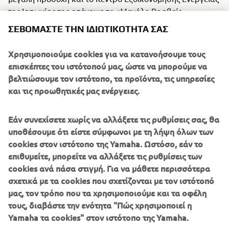
της Ιαπωνίας της απένειμε το «Μεγάλο Βραβείο
Εξοικονόμησης Ενέργειας» (2022).
ΣΕΒΌΜΑΣΤΕ ΤΗΝ ΙΔΙΩΤΙΚΌΤΗΤΆ ΣΑΣ
«Δουλεύουμε σε συνεργασία με τις εγκαταστάσεις
Χρησιμοποιούμε cookies για να κατανοήσουμε τους
παραγωγής μας». Στα εργοστάσιά μας σε όλο τον κόσμο,
επισκέπτες του ιστότοπού μας, ώστε να μπορούμε να
αρχίζουν να εμφανίζονται αυτοκόλλητα που
βελτιώσουμε τον ιστότοπο, τα προϊόντα, τις υπηρεσίες
υποδεικνύουν ότι ο εξοπλισμός είναι ουδέτερος στον
και τις προωθητικές μας ενέργειες.
άνθρακα. Μέχρι το 2035, σχεδόν σε όλες τις
εγκαταστάσεις παραγωγής μας σε όλο τον κόσμο, θα
πρωταγωνιστούν αυτά τα χρυσά και αργυρά
Εάν συνεχίσετε χωρίς να αλλάξετε τις ρυθμίσεις σας, θα
πιστοποιητικά.
υποθέσουμε ότι είστε σύμφωνοι με τη λήψη όλων των
cookies στον ιστότοπο της Yamaha. Ωστόσο, εάν το
επιθυμείτε, μπορείτε να αλλάξετε τις ρυθμίσεις των
cookies ανά πάσα στιγμή. Για να μάθετε περισσότερα
σχετικά με τα cookies που σχετίζονται με τον ιστότοπό
μας, τον τρόπο που τα χρησιμοποιούμε και τα οφέλη
τους, διαβάστε την ενότητα "Πώς χρησιμοποιεί η
Yamaha τα cookies" στον ιστότοπο της Yamaha.