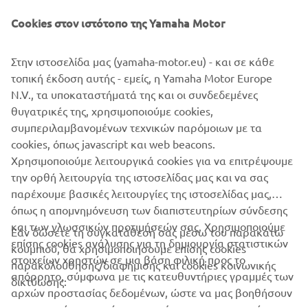
Cookies στον ιστότοπο της Yamaha Motor
Στην ιστοσελίδα μας (yamaha-motor.eu) - και σε κάθε
τοπική έκδοση αυτής - εμείς, η Yamaha Motor Europe
Το «Πιστοποιητικό Ουδετερότητας του Άνθρακα» είναι ένα εσωτερικό
πρότυπο που επικολλάται σε κάθε εργοστασιακή εγκατάσταση. Παγκόσμια
N.V., τα υποκαταστήματά της και οι συνδεδεμένες
επέκταση με τα ίδια παγκόσμια πρότυπα.
θυγατρικές της, χρησιμοποιούμε cookies,
συμπεριλαμβανομένων τεχνικών παρόμοιων με τα
cookies, όπως javascript και web beacons.
Χρησιμοποιούμε λειτουργικά cookies για να επιτρέψουμε
ΤΟ ΠΕΡΙΒΑΛΛΟΝΤΙΚΟ ΜΑΣ ΠΛΑΝΟ 2050
την ορθή λειτουργία της ιστοσελίδας μας και να σας
παρέχουμε βασικές λειτουργίες της ιστοσελίδας μας,
όπως η απομνημόνευση των διαπιστευτηρίων σύνδεσης
και των γλωσσικών προτιμήσεών σας. Χρησιμοποιούμε
Εάν δώσετε τη συγκατάθεσή σας μέσω του παρακάτω
επίσης cookies ανάλυσης για τη δημιουργία στατιστικών
κουμπιού, θα χρησιμοποιήσουμε επίσης cookies
ΕΤΑΙΡΕΊΑ
στοιχείων χρηστών σε μια βάση φιλική προς το
παρακολούθησης/διαφήμισης και cookies κοινωνικής
απόρρητο, σύμφωνα με τις κατευθυντήριες γραμμές των
δικτύωσης:
αρχών προστασίας δεδομένων, ώστε να μας βοηθήσουν
B2B