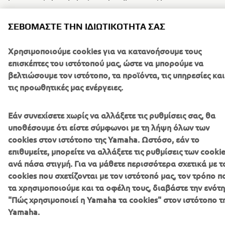
ΣΕΒΌΜΑΣΤΕ ΤΗΝ ΙΔΙΩΤΙΚΌΤΗΤΆ ΣΑΣ
Χρησιμοποιούμε cookies για να κατανοήσουμε τους
επισκέπτες του ιστότοπού μας, ώστε να μπορούμε να
βελτιώσουμε τον ιστότοπο, τα προϊόντα, τις υπηρεσίες και
τις προωθητικές μας ενέργειες.
-------------
Εάν συνεχίσετε χωρίς να αλλάξετε τις ρυθμίσεις σας, θα
Όροι διαγωνισμού (Giveaway) μέσω Instagram για 10
υποθέσουμε ότι είστε σύμφωνοι με τη λήψη όλων των
διπλές προσκλήσεις.
cookies στον ιστότοπο της Yamaha. Ωστόσο, εάν το
επιθυμείτε, μπορείτε να αλλάξετε τις ρυθμίσεις των cooki
ανά πάσα στιγμή. Για να μάθετε περισσότερα σχετικά με τ
cookies που σχετίζονται με τον ιστότοπό μας, τον τρόπο π
τα χρησιμοποιούμε και τα οφέλη τους, διαβάστε την ενότ
"Πώς χρησιμοποιεί η Yamaha τα cookies" στον ιστότοπο τ
Λήψεις
Yamaha.