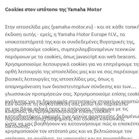
Κατεβάστε του όρους του διαγωνισμού
(196KB)
Cookies στον ιστότοπο της Yamaha Motor
Στην ιστοσελίδα μας (yamaha-motor.eu) - και σε κάθε τοπικ
έκδοση αυτής - εμείς, η Yamaha Motor Europe N.V., τα
υποκαταστήματά της και οι συνδεδεμένες θυγατρικές της,
χρησιμοποιούμε cookies, συμπεριλαμβανομένων τεχνικών
ΕΤΑΙΡΕΊΑ
παρόμοιων με τα cookies, όπως javascript και web beacons.
Χρησιμοποιούμε λειτουργικά cookies για να επιτρέψουμε τη
B2B
ορθή λειτουργία της ιστοσελίδας μας και να σας παρέχουμε
βασικές λειτουργίες της ιστοσελίδας μας, όπως η
ΠΕΡΙΣΣΌΤΕΡΑ YAMAHA
απομνημόνευση των διαπιστευτηρίων σύνδεσης και των
γλωσσικών προτιμήσεών σας. Χρησιμοποιούμε επίσης cooki
ανάλυσης για τη δημιουργία στατιστικών στοιχείων χρηστώ
SUPPORT
Εάν δώσετε τη συγκατάθεσή σας μέσω του παρακάτω
σε μια βάση φιλική προς το απόρρητο, σύμφωνα με τις
κουμπιού, θα χρησιμοποιήσουμε επίσης cookies
κατευθυντήριες γραμμές των αρχών προστασίας δεδομένω
παρακολούθησης/διαφήμισης και cookies κοινωνικής
ώστε να μας βοηθήσουν να κατανοήσουμε πώς οι επισκέπτ
ΕΝΗΜΕΡΩΤΙΚΟ ΔΕΛΤΙΟ
δικτύωσης:
χρησιμοποιούν τον ιστότοπό μας και να βελτιώσουμε τον
Γίνετε ο πρώτος που θα μάθετε για τις τελευταίες προσφορές, τις
ιστότοπο, τα προϊόντα, τις υπηρεσίες και τις προσπάθειες