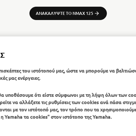
ΑΝΑΚΑΛΥΨΤΕ ΤO NMAX 125
ΑΣ
ΑΝΑΚΑΛΥΨΤΕ ΤO NMAX 155
πισκέπτες του ιστότοπού μας, ώστε να μπορούμε να βελτιώσ
κές μας ενέργειες.
, θα υποθέσουμε ότι είστε σύμφωνοι με τη λήψη όλων των coo
είτε να αλλάξετε τις ρυθμίσεις των cookies ανά πάσα στιγμή
ονται με τον ιστότοπό μας, τον τρόπο που τα χρησιμοποιούμε
ΠΕΡΙΣΣΌΤΕΡΑ
SUPPORT
 η Yamaha τα cookies" στον ιστότοπο της Yamaha.
YAMAHA
Κατάλογος Ανταλλακτικών
MyYamaha