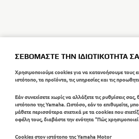
ΣΕΒΌΜΑΣΤΕ ΤΗΝ ΙΔΙΩΤΙΚΌΤΗΤΆ Σ
Χρησιμοποιούμε cookies για να κατανοήσουμε τους ε
ιστότοπο, τα προϊόντα, τις υπηρεσίες και τις προωθητι
Εάν συνεχίσετε χωρίς να αλλάξετε τις ρυθμίσεις σας
ιστότοπο της Yamaha. Ωστόσο, εάν το επιθυμείτε, μπορ
μάθετε περισσότερα σχετικά με τα cookies που σχετίζ
ΕΤΑΙΡΕΊΑ
B2B
οφέλη τους, διαβάστε την ενότητα "Πώς χρησιμοποιεί
Σχετικά με Εμάς
Συστήματα eBike
Cookies στον ιστότοπο της Yamaha Motor