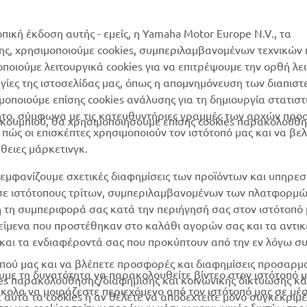
Αίτηση συντήρησης
Yamaha Music
Δίκτυο Συνεργατών
οπική έκδοση αυτής - εμείς, η Yamaha Motor Europe N.V., τα
Yamaha Racing
της, χρησιμοποιούμε cookies, συμπεριλαμβανομένων τεχνικών
διαχείριση των
μοποιούμε λειτουργικά cookies για να επιτρέψουμε την ορθή λε
Yamaha Motor Global
χρησιμοποιημένων
ργίες της ιστοσελίδας μας, όπως η απομνημόνευση των διαπισ
μπαταριών
Mobile Apps
οποιούμε επίσης cookies ανάλυσης για τη δημιουργία στατισ
ητο, σύμφωνα με τις κατευθυντήριες γραμμές των αρχών προ
ουμπιού, θα χρησιμοποιήσουμε επίσης cookies παρακολούθη
ώς οι επισκέπτες χρησιμοποιούν τον ιστότοπό μας και να βε
άθειες μάρκετινγκ.
εμφανίζουμε σχετικές διαφημίσεις των προϊόντων και υπηρεσ
 σε ιστότοπους τρίτων, συμπεριλαμβανομένων των πλατφορμ
η τη συμπεριφορά σας κατά την περιήγησή σας στον ιστότοπό 
ικείμενα που προστέθηκαν στο καλάθι αγορών σας και τα αντικ
ν και τα ενδιαφέροντά σας που προκύπτουν από την εν λόγω 
ότοπού μας και να βλέπετε προσφορές και διαφημίσεις προσαρ
υμε τη δυνατότητα να παρακολουθείτε βίντεο στον ιστότοπό μα
es παρακολούθησης/διαφήμισης και κοινωνικής δικτύωσης κά
ύκολα να μοιράζεστε περιεχόμενο από τον ιστότοπό μας σε μέ
ε αυτά τα cookies ή αν θέλετε να αποδεχτείτε μόνο συγκεκριμ