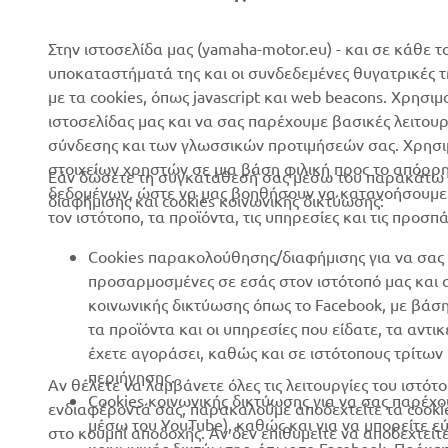
Νέα
Αρχές
Επικοινωνία
Γήπεδα γκολφ
Στην ιστοσελίδα μας (yamaha-motor.eu) - και σε κάθε τ
υποκαταστήματά της και οι συνδεδεμένες θυγατρικές 
Δίκτυο Επίσημων
Πρώτοι ανταποκριτές
με τα cookies, όπως javascript και web beacons. Χρησι
Συνεργατών
Σχολές οδήγησης
ιστοσελίδας μας και να σας παρέχουμε βασικές λειτου
Εκδηλώσεις
σύνδεσης και των γλωσσικών προτιμήσεών σας. Χρησιμ
Robotics
στοιχείων χρηστών σε μια βάση φιλική προς το απόρρ
Τύπος
Εάν δώσετε τη συγκατάθεσή σας μέσω του παρακάτω κ
Συνεργασίες
δεδομένων, ώστε να μας βοηθήσουν να κατανοήσουμε π
διαφήμισης και cookies κοινωνικής δικτύωσης:
Φυλλάδια
τον ιστότοπο, τα προϊόντα, τις υπηρεσίες και τις προσπ
Τεχνικές πληροφορίες για
Εργασία στη Yamaha
ανεξάρτητους εμπόρους
Cookies παρακολούθησης/διαφήμισης για να σας 
Γίνετε έμπορος
Yamalube Safety Data
προσαρμοσμένες σε εσάς στον ιστότοπό μας και
Sheets
κοινωνικής δικτύωσης όπως το Facebook, με βάσ
Βασική Πολιτική Βιώσιμης
τα προϊόντα και οι υπηρεσίες που είδατε, τα αντ
Ανάπτυξης
έχετε αγοράσει, καθώς και σε ιστότοπους τρίτω
Πολιτική Ανθρωπίνων
περιήγησης.
Αν θέλετε να λαμβάνετε όλες τις λειτουργίες του ιστ
Δικαιωμάτων
Cookies κοινωνικής δικτύωσης για να σας παρέχο
ενδιαφέροντά σας, παρακαλούμε αποδεχτείτε τα cooki
μέσω του YouTube), καθώς και για να μπορείτε ε
στο κουμπί αποδοχής. Αν δεν επιθυμείτε να αποδεχτείτ
Whistleblower Channel