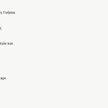
σε Γνήσια
ς
ατών και
χρι