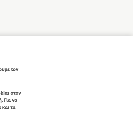
ουμε τον
kies στον
. Για να
 και τα
ΕΝΗΜΕΡΩΤΙΚΟ ΔΕΛΤΙΟ
Γίνετε ο πρώτος που θα μάθετε για τις τελευταίες προσφορές, τις
ειδικές εκδηλώσεις, τις νέες κυκλοφορίες και πολλά άλλα