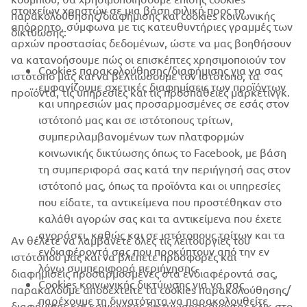
ΕΤΑΙΡΕΊΑ
στοιχείων χρηστών σε μια βάση φιλική προς το
παρακολούθησης/διαφήμισης και cookies κοινωνικής
απόρρητο, σύμφωνα με τις κατευθυντήριες γραμμές των
δικτύωσης:
αρχών προστασίας δεδομένων, ώστε να μας βοηθήσουν
B2B
να κατανοήσουμε πώς οι επισκέπτες χρησιμοποιούν τον
Cookies παρακολούθησης/διαφήμισης για να σας
ιστότοπό μας και να βελτιώσουμε τον ιστότοπο, τα
ΠΕΡΙΣΣΌΤΕΡΑ YAMAHA
εμφανίζουμε σχετικές διαφημίσεις των προϊόντων
προϊόντα, τις υπηρεσίες και τις προσπάθειες μάρκετινγκ.
και υπηρεσιών μας προσαρμοσμένες σε εσάς στον
ιστότοπό μας και σε ιστότοπους τρίτων,
SUPPORT
συμπεριλαμβανομένων των πλατφορμών
κοινωνικής δικτύωσης όπως το Facebook, με βάση
τη συμπεριφορά σας κατά την περιήγησή σας στον
ΕΝΗΜΕΡΩΤΙΚΟ ΔΕΛΤΙΟ
ιστότοπό μας, όπως τα προϊόντα και οι υπηρεσίες
που είδατε, τα αντικείμενα που προστέθηκαν στο
Γίνετε ο πρώτος που θα μάθετε για τις τελευταίες προσφορές, τις
ειδικές εκδηλώσεις, τις νέες κυκλοφορίες και πολλά άλλα
καλάθι αγορών σας και τα αντικείμενα που έχετε
αγοράσει, καθώς και σε ιστότοπους τρίτων και τα
Αν θέλετε να λαμβάνετε όλες τις λειτουργίες του
ενδιαφέροντά σας που προκύπτουν από την εν
ιστότοπού μας και να βλέπετε προσφορές και
λόγω συμπεριφορά περιήγησης.
διαφημίσεις προσαρμοσμένες στα ενδιαφέροντά σας,
Cookies κοινωνικής δικτύωσης για να σας
ΕΓΓΡΑΦΉ
παρακαλούμε αποδεχτείτε τα cookies παρακολούθησης/
παρέχουμε τη δυνατότητα να παρακολουθείτε
διαφήμισης και κοινωνικής δικτύωσης κάνοντας κλικ στο