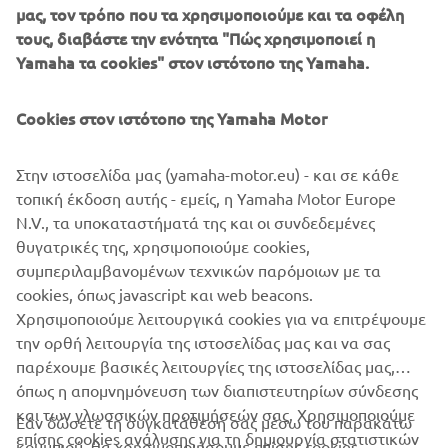
μεγαλύτερη ευελιξία και πιο άμεση 
μας, τον τρόπο που τα χρησιμοποιούμε και τα οφέλη
απόκριση στον προγραμματισμό της 
τους, διαβάστε την ενότητα "Πώς χρησιμοποιεί η
παραγωγής.
Yamaha τα cookies" στον ιστότοπο της Yamaha.
— Clement Villet, Διευθυντής Land Mobility, 
Cookies στον ιστότοπο της Yamaha Motor
Yamaha Motor Europe N.V.
Στην ιστοσελίδα μας (yamaha-motor.eu) - και σε κάθε
τοπική έκδοση αυτής - εμείς, η Yamaha Motor Europe
N.V., τα υποκαταστήματά της και οι συνδεδεμένες
ΝΈΟ ΠΡ
θυγατρικές της, χρησιμοποιούμε cookies,
1
/
7
συμπεριλαμβανομένων τεχνικών παρόμοιων με τα
cookies, όπως javascript και web beacons.
Χρησιμοποιούμε λειτουργικά cookies για να επιτρέψουμε
ΑΝΑΚΑΛΎΨΤΕ ΤΟΝ YAMAHA PWSERIES S2
την ορθή λειτουργία της ιστοσελίδας μας και να σας
παρέχουμε βασικές λειτουργίες της ιστοσελίδας μας,
όπως η απομνημόνευση των διαπιστευτηρίων σύνδεσης
και των γλωσσικών προτιμήσεών σας. Χρησιμοποιούμε
Εάν δώσετε τη συγκατάθεσή σας μέσω του παρακάτω
επίσης cookies ανάλυσης για τη δημιουργία στατιστικών
κουμπιού, θα χρησιμοποιήσουμε επίσης cookies