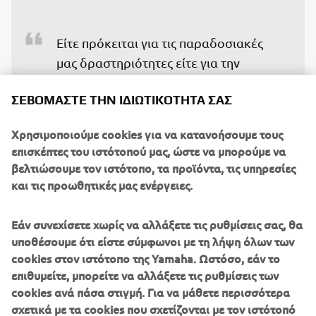
Είτε πρόκειται για τις παραδοσιακές 
μας δραστηριότητες είτε για την 
ηλεκτροκίνηση, ο ρόλος της YMME 
ΣΕΒΌΜΑΣΤΕ ΤΗΝ ΙΔΙΩΤΙΚΌΤΗΤΆ ΣΑΣ
είναι σημαντικός για την καλύτερη 
εξυπηρέτηση των ευρωπαϊκών 
Χρησιμοποιούμε cookies για να κατανοήσουμε τους
αγορών, καθώς και για την ταχεία 
επισκέπτες του ιστότοπού μας, ώστε να μπορούμε να
ανταπόκριση στις συνεχώς 
βελτιώσουμε τον ιστότοπο, τα προϊόντα, τις υπηρεσίες
μεταβαλλόμενες ανάγκες των πελατών. 
και τις προωθητικές μας ενέργειες.
Από αυτή την άποψη, με το άνοιγμα της 
γραμμής συναρμολόγησης Drive Unit 
Εάν συνεχίσετε χωρίς να αλλάξετε τις ρυθμίσεις σας, θα
θα είμαστε σε θέση να προμηθεύουμε 
υποθέσουμε ότι είστε σύμφωνοι με τη λήψη όλων των
cookies στον ιστότοπο της Yamaha. Ωστόσο, εάν το
τους πελάτες των eBikes μας πιο 
επιθυμείτε, μπορείτε να αλλάξετε τις ρυθμίσεις των
αποτελεσματικά και με μικρότερους 
cookies ανά πάσα στιγμή. Για να μάθετε περισσότερα
χρόνους παράδοσης, εξασφαλίζοντας 
σχετικά με τα cookies που σχετίζονται με τον ιστότοπό