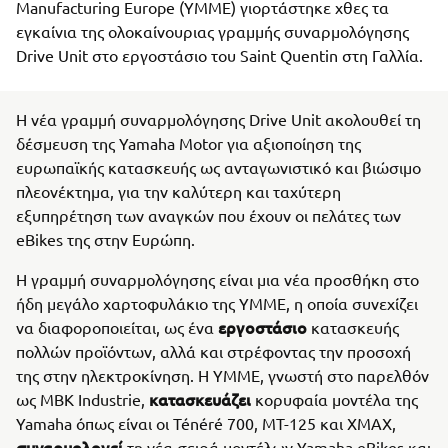
Manufacturing Europe (YMME) γιορτάστηκε χθες τα
εγκαίνια της ολοκαίνουριας γραμμής συναρμολόγησης
Drive Unit στο εργοστάσιο του Saint Quentin στη Γαλλία.
Η νέα γραμμή συναρμολόγησης Drive Unit ακολουθεί τη
δέσμευση της Yamaha Motor για αξιοποίηση της
ευρωπαϊκής κατασκευής ως ανταγωνιστικό και βιώσιμο
πλεονέκτημα, για την καλύτερη και ταχύτερη
εξυπηρέτηση των αναγκών που έχουν οι πελάτες των
eBikes της στην Ευρώπη.
Η γραμμή συναρμολόγησης είναι μια νέα προσθήκη στο
ήδη μεγάλο χαρτοφυλάκιο της ΥΜΜΕ, η οποία συνεχίζει
εργοστάσιο
να διαφοροποιείται, ως ένα
κατασκευής
πολλών προϊόντων, αλλά και στρέφοντας την προσοχή
της στην ηλεκτροκίνηση. Η YMME, γνωστή στο παρελθόν
κατασκευάζει
ως MBK Industrie,
κορυφαία μοντέλα της
Yamaha όπως είναι οι Ténéré 700, MT-125 και XMAX,
συναρμολογεί
τη νέα σειρά μοντέλων Yamaha eBikes και