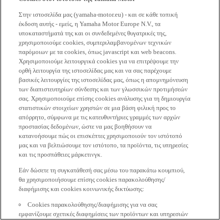
Στην ιστοσελίδα μας (yamaha-motor.eu) - και σε κάθε τοπική
έκδοση αυτής - εμείς, η Yamaha Motor Europe N.V., τα
υποκαταστήματά της και οι συνδεδεμένες θυγατρικές της,
χρησιμοποιούμε cookies, συμπεριλαμβανομένων τεχνικών
παρόμοιων με τα cookies, όπως javascript και web beacons.
Χρησιμοποιούμε λειτουργικά cookies για να επιτρέψουμε την
ορθή λειτουργία της ιστοσελίδας μας και να σας παρέχουμε
βασικές λειτουργίες της ιστοσελίδας μας, όπως η απομνημόνευση
των διαπιστευτηρίων σύνδεσης και των γλωσσικών προτιμήσεών
σας. Χρησιμοποιούμε επίσης cookies ανάλυσης για τη δημιουργία
στατιστικών στοιχείων χρηστών σε μια βάση φιλική προς το
απόρρητο, σύμφωνα με τις κατευθυντήριες γραμμές των αρχών
προστασίας δεδομένων, ώστε να μας βοηθήσουν να
κατανοήσουμε πώς οι επισκέπτες χρησιμοποιούν τον ιστότοπό
μας και να βελτιώσουμε τον ιστότοπο, τα προϊόντα, τις υπηρεσίες
και τις προσπάθειες μάρκετινγκ.
Εάν δώσετε τη συγκατάθεσή σας μέσω του παρακάτω κουμπιού,
θα χρησιμοποιήσουμε επίσης cookies παρακολούθησης/
διαφήμισης και cookies κοινωνικής δικτύωσης:
Cookies παρακολούθησης/διαφήμισης για να σας
εμφανίζουμε σχετικές διαφημίσεις των προϊόντων και υπηρεσιών