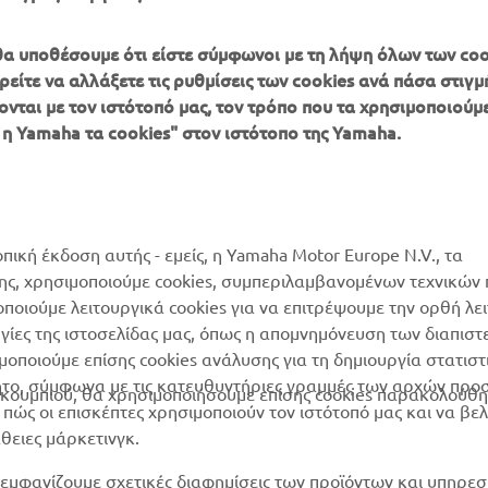
, θα υποθέσουμε ότι είστε σύμφωνοι με τη λήψη όλων των coo
είτε να αλλάξετε τις ρυθμίσεις των cookies ανά πάσα στιγμή
ονται με τον ιστότοπό μας, τον τρόπο που τα χρησιμοποιούμε
ΠΕΡΙΣΣΌΤΕΡΑ
SUPPORT
 η Yamaha τα cookies" στον ιστότοπο της Yamaha.
YAMAHA
Κατάλογος Ανταλλακτικών
MyYamaha
Αίτηση συντήρησης
Yamaha Music
Δίκτυο Συνεργατών
οπική έκδοση αυτής - εμείς, η Yamaha Motor Europe N.V., τα
Yamaha Racing
της, χρησιμοποιούμε cookies, συμπεριλαμβανομένων τεχνικών
διαχείριση των
μοποιούμε λειτουργικά cookies για να επιτρέψουμε την ορθή λε
Yamaha Motor Global
χρησιμοποιημένων
ργίες της ιστοσελίδας μας, όπως η απομνημόνευση των διαπισ
μπαταριών
Mobile Apps
οποιούμε επίσης cookies ανάλυσης για τη δημιουργία στατισ
ητο, σύμφωνα με τις κατευθυντήριες γραμμές των αρχών προ
ουμπιού, θα χρησιμοποιήσουμε επίσης cookies παρακολούθη
ώς οι επισκέπτες χρησιμοποιούν τον ιστότοπό μας και να βε
άθειες μάρκετινγκ.
εμφανίζουμε σχετικές διαφημίσεις των προϊόντων και υπηρεσ