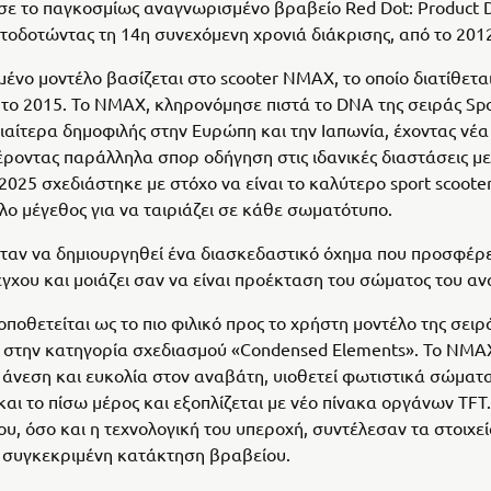
ε το παγκοσμίως αναγνωρισμένο βραβείο Red Dot: Product 
τοδοτώντας τη 14η συνεχόμενη χρονιά διάκρισης, από το 201
ένο μοντέλο βασίζεται στο scooter NMAX, το οποίο διατίθετα
το 2015. Το NMAX, κληρονόμησε πιστά το DNA της σειράς Spo
ιδιαίτερα δημοφιλής στην Ευρώπη και την Ιαπωνία, έχοντας νέ
ροντας παράλληλα σπορ οδήγηση στις ιδανικές διαστάσεις με
025 σχεδιάστηκε με στόχο να είναι το καλύτερο sport scooter
λο μέγεθος για να ταιριάζει σε κάθε σωματότυπο.
ταν να δημιουργηθεί ένα διασκεδαστικό όχημα που προσφέρ
έγχου και μοιάζει σαν να είναι προέκταση του σώματος του αν
ποθετείται ως το πιο φιλικό προς το χρήστη μοντέλο της σει
 στην κατηγορία σχεδιασμού «Condensed Elements». Το NMA
άνεση και ευκολία στον αναβάτη, υιοθετεί φωτιστικά σώματ
και το πίσω μέρος και εξοπλίζεται με νέο πίνακα οργάνων TFT.
ου, όσο και η τεχνολογική του υπεροχή, συντέλεσαν τα στοιχεί
 συγκεκριμένη κατάκτηση βραβείου.