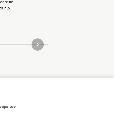
Zentrum
τα πιο
ΝΈΟ ΠΡΟΪΌΝ ΣΥΛΛΟΓΉΣ
ουμε τον