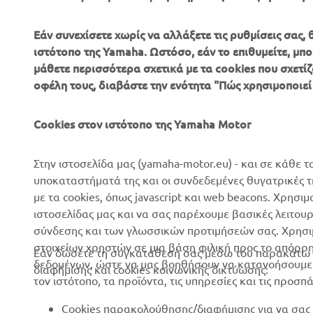
Εάν συνεχίσετε χωρίς να αλλάξετε τις ρυθμίσεις σας
ιστότοπο της Yamaha. Ωστόσο, εάν το επιθυμείτε, μπορ
μάθετε περισσότερα σχετικά με τα cookies που σχετίζ
ΕΤΑΙΡΕΊΑ
B2B
οφέλη τους, διαβάστε την ενότητα "Πώς χρησιμοποιεί
Σχετικά με Εμάς
Συστήματα eBike
Cookies στον ιστότοπο της Yamaha Motor
Νέα
Αρχές
Επικοινωνία
Γήπεδα γκολφ
Στην ιστοσελίδα μας (yamaha-motor.eu) - και σε κάθε τ
υποκαταστήματά της και οι συνδεδεμένες θυγατρικές 
Δίκτυο Επίσημων
Πρώτοι ανταποκριτές
με τα cookies, όπως javascript και web beacons. Χρησι
Συνεργατών
Σχολές οδήγησης
ιστοσελίδας μας και να σας παρέχουμε βασικές λειτου
Εκδηλώσεις
σύνδεσης και των γλωσσικών προτιμήσεών σας. Χρησιμ
Robotics
στοιχείων χρηστών σε μια βάση φιλική προς το απόρρ
Τύπος
Εάν δώσετε τη συγκατάθεσή σας μέσω του παρακάτω κ
Συνεργασίες
δεδομένων, ώστε να μας βοηθήσουν να κατανοήσουμε π
διαφήμισης και cookies κοινωνικής δικτύωσης:
Φυλλάδια
τον ιστότοπο, τα προϊόντα, τις υπηρεσίες και τις προσπ
Τεχνικές πληροφορίες για
Εργασία στη Yamaha
ανεξάρτητους εμπόρους
Cookies παρακολούθησης/διαφήμισης για να σας 