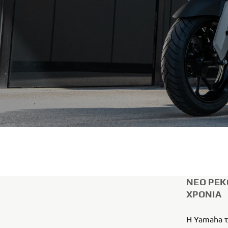
ΝΈΟ ΡΕΚ
ΧΡΌΝΙΑ
Η Yamaha 