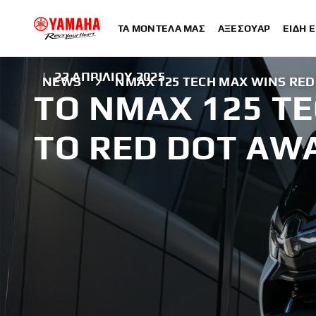
ΤΑ ΜΟΝΤΈΛΑ ΜΑΣ
ΑΞΕΣΟΥΆΡ
ΕΊΔΗ 
|
22 ΑΠΡΙΛΊΟΥ 2025
NEWS
NMAX 125 TECH MAX WINS RE
ΤΟ NMAX 125 TE
ΤΟ RED DOT AW