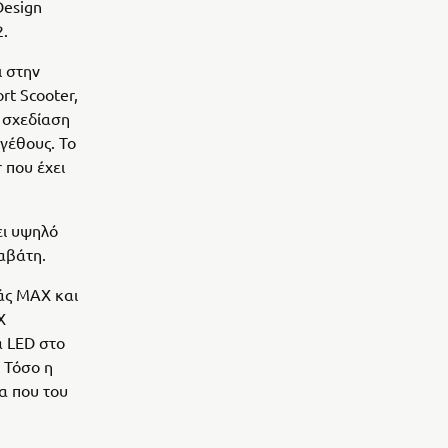
Design
2.
ι στην
rt Scooter,
α σχεδίαση
γέθους. Το
 που έχει
ει υψηλό
αβάτη.
ράς MAX και
X
α LED στο
 Τόσο η
α που του