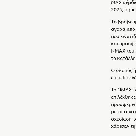
MAX κέρδισ
2025, σημα
Tο βραβευμ
αγορά από 
που είναι 
και προσφέ
NMAX του 2
το κατάλλη
Ο σκοπός ή
επίπεδο ελ
Το NMAX το
επιλέχθηκε
προσφέρει 
μπροστινό 
σχεδίαση τ
χάρισαν τη