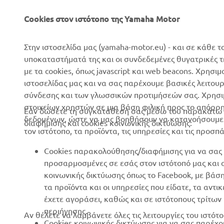
Σχετικά με Εμάς
Συστήματα eBike
Cookies στον ιστότοπο της Yamaha Motor
Νέα
Αρχές
Επικοινωνία
Γήπεδα γκολφ
Στην ιστοσελίδα μας (yamaha-motor.eu) - και σε κάθε τ
υποκαταστήματά της και οι συνδεδεμένες θυγατρικές 
Δίκτυο Επίσημων
Πρώτοι ανταποκριτές
με τα cookies, όπως javascript και web beacons. Χρησι
Συνεργατών
Σχολές οδήγησης
ιστοσελίδας μας και να σας παρέχουμε βασικές λειτου
Εκδηλώσεις
σύνδεσης και των γλωσσικών προτιμήσεών σας. Χρησιμ
Robotics
στοιχείων χρηστών σε μια βάση φιλική προς το απόρρ
Τύπος
Εάν δώσετε τη συγκατάθεσή σας μέσω του παρακάτω κ
Συνεργασίες
δεδομένων, ώστε να μας βοηθήσουν να κατανοήσουμε π
διαφήμισης και cookies κοινωνικής δικτύωσης:
Φυλλάδια
τον ιστότοπο, τα προϊόντα, τις υπηρεσίες και τις προσπ
Τεχνικές πληροφορίες για
Εργασία στη Yamaha
ανεξάρτητους εμπόρους
Cookies παρακολούθησης/διαφήμισης για να σας 
Γίνετε έμπορος
Yamalube Safety Data
προσαρμοσμένες σε εσάς στον ιστότοπό μας και
Sheets
κοινωνικής δικτύωσης όπως το Facebook, με βάσ
Βασική Πολιτική Βιώσιμης
τα προϊόντα και οι υπηρεσίες που είδατε, τα αντ
Ανάπτυξης
έχετε αγοράσει, καθώς και σε ιστότοπους τρίτω
Πολιτική Ανθρωπίνων
περιήγησης.
Αν θέλετε να λαμβάνετε όλες τις λειτουργίες του ιστ
Δικαιωμάτων
Cookies κοινωνικής δικτύωσης για να σας παρέχο