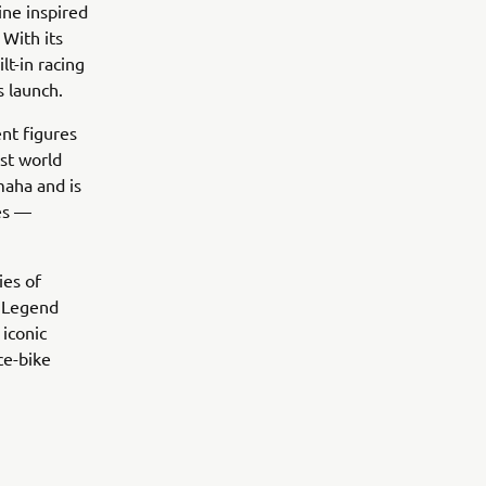
ine inspired
 With its
t-in racing
s launch.
nt figures
rst world
maha and is
es —
es of
w Legend
 iconic
ce-bike