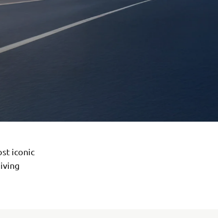
st iconic
iving