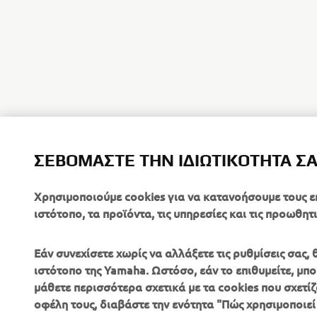
ΣΕΒΌΜΑΣΤΕ ΤΗΝ ΙΔΙΩΤΙΚΌΤΗΤΆ Σ
Χρησιμοποιούμε cookies για να κατανοήσουμε τους ε
ιστότοπο, τα προϊόντα, τις υπηρεσίες και τις προωθητι
Εάν συνεχίσετε χωρίς να αλλάξετε τις ρυθμίσεις σας
ιστότοπο της Yamaha. Ωστόσο, εάν το επιθυμείτε, μπορ
μάθετε περισσότερα σχετικά με τα cookies που σχετίζ
ΕΤΑΙΡΕΊΑ
B2B
οφέλη τους, διαβάστε την ενότητα "Πώς χρησιμοποιεί