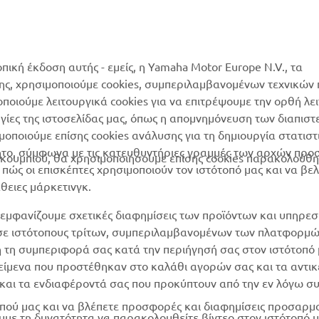
Κατάλογος Ανταλλακτικών
MyYamaha
Αίτηση συντήρησης
Yamaha Music
Δίκτυο Συνεργατών
οπική έκδοση αυτής - εμείς, η Yamaha Motor Europe N.V., τα
Yamaha Racing
της, χρησιμοποιούμε cookies, συμπεριλαμβανομένων τεχνικών
διαχείριση των
μοποιούμε λειτουργικά cookies για να επιτρέψουμε την ορθή λε
Yamaha Motor Global
χρησιμοποιημένων
ργίες της ιστοσελίδας μας, όπως η απομνημόνευση των διαπισ
μπαταριών
Mobile Apps
οποιούμε επίσης cookies ανάλυσης για τη δημιουργία στατισ
ητο, σύμφωνα με τις κατευθυντήριες γραμμές των αρχών προ
ουμπιού, θα χρησιμοποιήσουμε επίσης cookies παρακολούθη
ώς οι επισκέπτες χρησιμοποιούν τον ιστότοπό μας και να βε
άθειες μάρκετινγκ.
εμφανίζουμε σχετικές διαφημίσεις των προϊόντων και υπηρεσ
 σε ιστότοπους τρίτων, συμπεριλαμβανομένων των πλατφορμ
η τη συμπεριφορά σας κατά την περιήγησή σας στον ιστότοπό 
ικείμενα που προστέθηκαν στο καλάθι αγορών σας και τα αντικ
ν και τα ενδιαφέροντά σας που προκύπτουν από την εν λόγω 
ότοπού μας και να βλέπετε προσφορές και διαφημίσεις προσαρ
υμε τη δυνατότητα να παρακολουθείτε βίντεο στον ιστότοπό μα