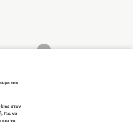
ΝΈΟ ΠΡΟΪΌΝ ΣΥΛΛΟΓΉΣ
ουμε τον
kies στον
. Για να
 και τα
ΕΝΗΜΕΡΩΤΙΚΟ ΔΕΛΤΙΟ