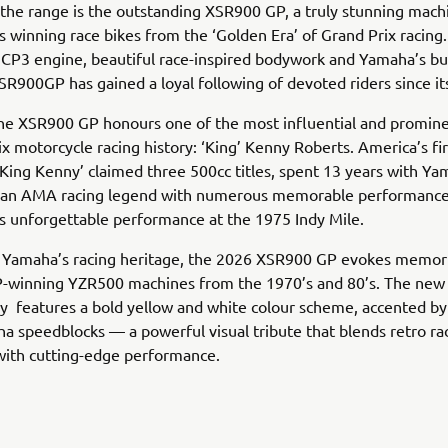
 the range is the outstanding XSR900 GP, a truly stunning mach
 winning race bikes from the ‘Golden Era’ of Grand Prix racing.
 CP3 engine, beautiful race-inspired bodywork and Yamaha’s buil
R900GP has gained a loyal following of devoted riders since it
he XSR900 GP honours one of the most influential and promine
ix motorcycle racing history: ‘King’ Kenny Roberts. America’s fi
King Kenny’ claimed three 500cc titles, spent 13 years with Ya
 an AMA racing legend with numerous memorable performanc
is unforgettable performance at the 1975 Indy Mile.
Yamaha’s racing heritage, the 2026 XSR900 GP evokes memori
P-winning YZR500 machines from the 1970’s and 80’s. The ne
ry features a bold yellow and white colour scheme, accented by
a speedblocks — a powerful visual tribute that blends retro ra
with cutting-edge performance.