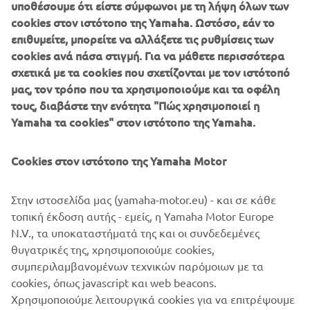
MOTODYNAMICS RALLY TEAM κινήθηκαν σε υψηλό και
υποθέσουμε ότι είστε σύμφωνοι με τη λήψη όλων των
σταθερό ρυθμό. Βρέθηκαν από την αρχή στις πρώτες
cookies στον ιστότοπο της Yamaha. Ωστόσο, εάν το
θέσεις και τις διατήρησαν αφού κατάφεραν να
επιθυμείτε, μπορείτε να αλλάξετε τις ρυθμίσεις των
διαχειριστούν αποτελεσματικά πλοήγηση, φθορά,
cookies ανά πάσα στιγμή. Για να μάθετε περισσότερα
κούραση, απαιτητικές συνθήκες και διαδρομές.
σχετικά με τα cookies που σχετίζονται με τον ιστότοπό
μας, τον τρόπο που τα χρησιμοποιούμε και τα οφέλη
Οι δύο ημέρες MARATHON στην περιοχή της Καλαμάτας
τους, διαβάστε την ενότητα "Πώς χρησιμοποιεί η
αποτέλεσαν το πιο σκληρό σκέλος του αγώνα. Η Αντοχή,
Yamaha τα cookies" στον ιστότοπο της Yamaha.
η Στρατηγική και η Αξιοπιστία αναβατών και
μοτοσικλετών, σε συνδυασμό με την τεχνική υποστήριξη
Cookies στον ιστότοπο της Yamaha Motor
του MOTODIRECT, διαμόρφωσαν σε μεγάλο βαθμό την
τελική κατάταξη.
Στην ιστοσελίδα μας (yamaha-motor.eu) - και σε κάθε
Η ομάδα συνεχίζει δυναμικά, με ξεκάθαρο στόχο τη
τοπική έκδοση αυτής - εμείς, η Yamaha Motor Europe
διατήρηση της παρουσίας της στην κορυφή.
N.V., τα υποκαταστήματά της και οι συνδεδεμένες
θυγατρικές της, χρησιμοποιούμε cookies,
Μείνετε συντονισμένοι καθώς το κυνήγι για τον επόμενο
συμπεριλαμβανομένων τεχνικών παρόμοιων με τα
ορίζοντα, δεν σταματά ποτέ!
cookies, όπως javascript και web beacons.
Χρησιμοποιούμε λειτουργικά cookies για να επιτρέψουμε