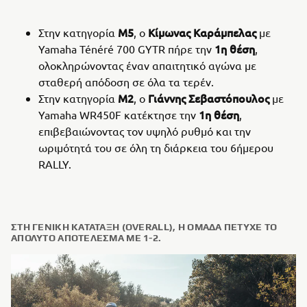
Μ5
Κίμωνας Καράμπελας
Στην κατηγορία
, ο
με
1η θέση
Yamaha Ténéré 700 GYTR πήρε την
,
ολοκληρώνοντας έναν απαιτητικό αγώνα με
σταθερή απόδοση σε όλα τα τερέν.
Μ2
Γιάννης Σεβαστόπουλος
Στην κατηγορία
, ο
με
1η θέση
Yamaha WR450F κατέκτησε την
,
επιβεβαιώνοντας τον υψηλό ρυθμό και την
ωριμότητά του σε όλη τη διάρκεια του 6ήμερου
RALLY.
ΣΤΗ ΓΕΝΙΚΉ ΚΑΤΆΤΑΞΗ (OVERALL), Η ΟΜΆΔΑ ΠΈΤΥΧΕ ΤΟ
ΑΠΟΛΥΤΟ ΑΠΟΤΈΛΕΣΜΑ ΜΕ 1-2.