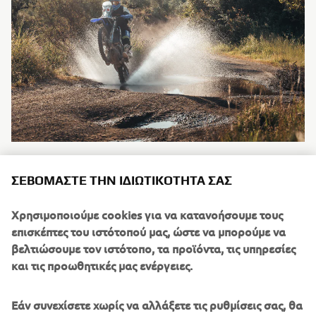
Ο Γιάννης Σεβαστόπουλος τερμάτισε 1ος γενικής με
ΣΕΒΌΜΑΣΤΕ ΤΗΝ ΙΔΙΩΤΙΚΌΤΗΤΆ ΣΑΣ
WR450F, ενώ ο Κίμωνας Καράμπελας ακολούθησε στη
2η θέση με Ténéré 700 GYTR, επιβεβαιώνοντας την
Χρησιμοποιούμε cookies για να κατανοήσουμε τους
αγωνιστική υπεροχή της ομάδας.
επισκέπτες του ιστότοπού μας, ώστε να μπορούμε να
βελτιώσουμε τον ιστότοπο, τα προϊόντα, τις υπηρεσίες
και τις προωθητικές μας ενέργειες.
Καθ’ όλη τη διάρκεια του αγώνα, οι αναβάτες της
Εάν συνεχίσετε χωρίς να αλλάξετε τις ρυθμίσεις σας, θα