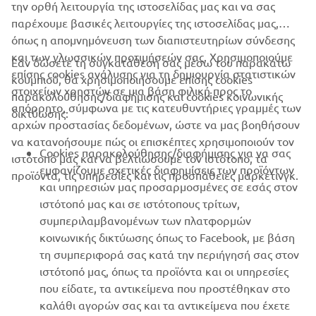
την ορθή λειτουργία της ιστοσελίδας μας και να σας
παρέχουμε βασικές λειτουργίες της ιστοσελίδας μας,
όπως η απομνημόνευση των διαπιστευτηρίων σύνδεσης
και των γλωσσικών προτιμήσεών σας. Χρησιμοποιούμε
Εάν δώσετε τη συγκατάθεσή σας μέσω του παρακάτω
επίσης cookies ανάλυσης για τη δημιουργία στατιστικών
κουμπιού, θα χρησιμοποιήσουμε επίσης cookies
ΕΤΑΙΡΕΊΑ
στοιχείων χρηστών σε μια βάση φιλική προς το
παρακολούθησης/διαφήμισης και cookies κοινωνικής
απόρρητο, σύμφωνα με τις κατευθυντήριες γραμμές των
δικτύωσης:
αρχών προστασίας δεδομένων, ώστε να μας βοηθήσουν
B2B
να κατανοήσουμε πώς οι επισκέπτες χρησιμοποιούν τον
Cookies παρακολούθησης/διαφήμισης για να σας
ιστότοπό μας και να βελτιώσουμε τον ιστότοπο, τα
ΠΕΡΙΣΣΌΤΕΡΑ YAMAHA
εμφανίζουμε σχετικές διαφημίσεις των προϊόντων
προϊόντα, τις υπηρεσίες και τις προσπάθειες μάρκετινγκ.
και υπηρεσιών μας προσαρμοσμένες σε εσάς στον
ιστότοπό μας και σε ιστότοπους τρίτων,
SUPPORT
συμπεριλαμβανομένων των πλατφορμών
κοινωνικής δικτύωσης όπως το Facebook, με βάση
τη συμπεριφορά σας κατά την περιήγησή σας στον
ΕΝΗΜΕΡΩΤΙΚΟ ΔΕΛΤΙΟ
ιστότοπό μας, όπως τα προϊόντα και οι υπηρεσίες
που είδατε, τα αντικείμενα που προστέθηκαν στο
Γίνετε ο πρώτος που θα μάθετε για τις τελευταίες προσφορές, τις
ειδικές εκδηλώσεις, τις νέες κυκλοφορίες και πολλά άλλα
καλάθι αγορών σας και τα αντικείμενα που έχετε