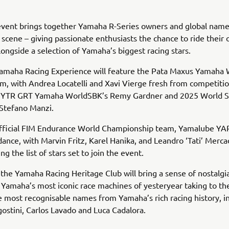
 event brings together Yamaha R-Series owners and global nam
scene – giving passionate enthusiasts the chance to ride their
ongside a selection of Yamaha’s biggest racing stars.
amaha Racing Experience will feature the Pata Maxus Yamaha
am, with Andrea Locatelli and Xavi Vierge fresh from competitio
GYTR GRT Yamaha WorldSBK’s Remy Gardner and 2025 World S
Stefano Manzi.
fficial FIM Endurance World Championship team, Yamalube YART
dance, with Marvin Fritz, Karel Hanika, and Leandro ‘Tati’ Merca
g the list of stars set to join the event.
, the Yamaha Racing Heritage Club will bring a sense of nostalgi
 Yamaha’s most iconic race machines of yesteryear taking to the
 most recognisable names from Yamaha’s rich racing history, i
stini, Carlos Lavado and Luca Cadalora.