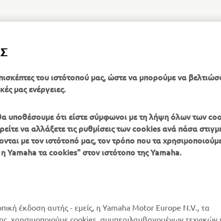
ΑΣ
DISCOVER THE EXPERIENCE
πισκέπτες του ιστότοπού μας, ώστε να μπορούμε να βελτιώσ
κές μας ενέργειες.
, θα υποθέσουμε ότι είστε σύμφωνοι με τη λήψη όλων των coo
είτε να αλλάξετε τις ρυθμίσεις των cookies ανά πάσα στιγμή
ονται με τον ιστότοπό μας, τον τρόπο που τα χρησιμοποιούμε
ΠΕΡΙΣΣΌΤΕΡΑ
SUPPORT
 η Yamaha τα cookies" στον ιστότοπο της Yamaha.
YAMAHA
Κατάλογος Ανταλλακτικών
MyYamaha
Αίτηση συντήρησης
Yamaha Music
Δίκτυο Συνεργατών
οπική έκδοση αυτής - εμείς, η Yamaha Motor Europe N.V., τα
Yamaha Racing
της, χρησιμοποιούμε cookies, συμπεριλαμβανομένων τεχνικών
διαχείριση των