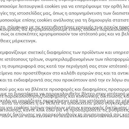
μοποιούμε λειτουργικά cookies για να επιτρέψουμε την ορθή λε
Yamaha Motor Global
χρησιμοποιημένων
ργίες της ιστοσελίδας μας, όπως η απομνημόνευση των διαπισ
μπαταριών
Mobile Apps
οποιούμε επίσης cookies ανάλυσης για τη δημιουργία στατισ
ητο, σύμφωνα με τις κατευθυντήριες γραμμές των αρχών προ
ουμπιού, θα χρησιμοποιήσουμε επίσης cookies παρακολούθη
ώς οι επισκέπτες χρησιμοποιούν τον ιστότοπό μας και να βε
άθειες μάρκετινγκ.
εμφανίζουμε σχετικές διαφημίσεις των προϊόντων και υπηρεσ
 σε ιστότοπους τρίτων, συμπεριλαμβανομένων των πλατφορμ
η τη συμπεριφορά σας κατά την περιήγησή σας στον ιστότοπό 
ικείμενα που προστέθηκαν στο καλάθι αγορών σας και τα αντικ
ν και τα ενδιαφέροντά σας που προκύπτουν από την εν λόγω 
ότοπού μας και να βλέπετε προσφορές και διαφημίσεις προσαρ
υμε τη δυνατότητα να παρακολουθείτε βίντεο στον ιστότοπό μα
es παρακολούθησης/διαφήμισης και κοινωνικής δικτύωσης κά
ύκολα να μοιράζεστε περιεχόμενο από τον ιστότοπό μας σε μέ
ε αυτά τα cookies ή αν θέλετε να αποδεχτείτε μόνο συγκεκριμ
ται για cookies τρίτων παρόχων μέσων κοινωνικής δικτύωσης 
δικτύωσης), κάντε κλικ εδώ για να προσαρμόσετε τις ρυθμίσει
ωνικής δικτύωσης να παρακολουθούν τη συμπεριφορά σας κα
εις σας και να ανακαλέσετε τη συγκατάθεσή σας ανά πάσα στι
ιούν για τους δικούς τους σκοπούς.
αυτή
την πολιτική cookies για
να μάθετε περισσότερα σχετικά με
© Copyright - 2026 Yamaha Motor Europe N.V. - All Rights Reserved