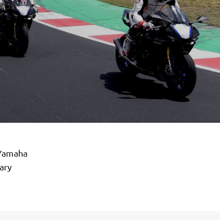
 Yamaha
ary