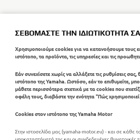
ΣΕΒΌΜΑΣΤΕ ΤΗΝ ΙΔΙΩΤΙΚΌΤΗΤΆ Σ
Χρησιμοποιούμε cookies για να κατανοήσουμε τους ε
ιστότοπο, τα προϊόντα, τις υπηρεσίες και τις προωθητι
Εάν συνεχίσετε χωρίς να αλλάξετε τις ρυθμίσεις σας
ιστότοπο της Yamaha. Ωστόσο, εάν το επιθυμείτε, μπορ
μάθετε περισσότερα σχετικά με τα cookies που σχετίζ
ΕΤΑΙΡΕΊΑ
B2B
οφέλη τους, διαβάστε την ενότητα "Πώς χρησιμοποιεί
Σχετικά με Εμάς
Συστήματα eBike
Cookies στον ιστότοπο της Yamaha Motor
Νέα
Αρχές
Επικοινωνία
Γήπεδα γκολφ
Στην ιστοσελίδα μας (yamaha-motor.eu) - και σε κάθε τ
υποκαταστήματά της και οι συνδεδεμένες θυγατρικές 
Δίκτυο Επίσημων
Πρώτοι ανταποκριτές