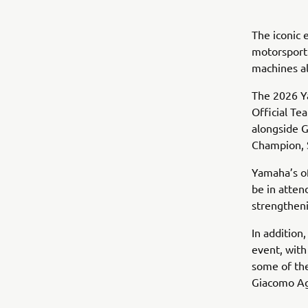
The iconic
motorsport 
machines al
The 2026 Y
Official Te
alongside 
Champion, 
Yamaha’s o
be in atten
strengthenin
In addition
event, with
some of the
Giacomo Ago