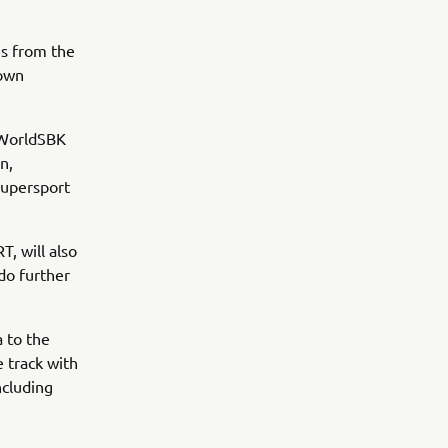
es from the
 own
 WorldSBK
n,
upersport
, will also
do further
a to the
 track with
ncluding