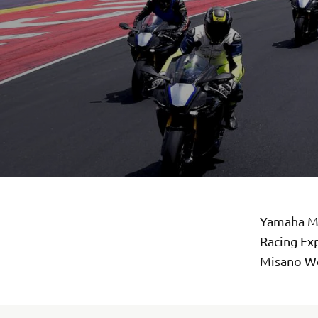
Yamaha Mo
Racing Exp
Misano Wor