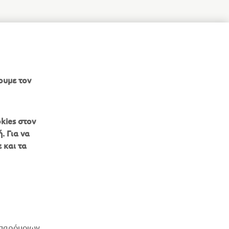
ουμε τον
kies στον
. Για να
 και τα
ΕΝΗΜΕΡΩΤΙΚΟ ΔΕΛΤΙΟ
Γίνετε ο πρώτος που θα μάθετε για τις τελευταίες προσφορές, τις
ειδικές εκδηλώσεις, τις νέες κυκλοφορίες και πολλά άλλα
ΕΓΓΡΑΦΉ
 παρόμοιων