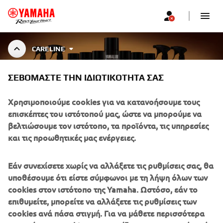
CARELINE
ΣΕΒΌΜΑΣΤΕ ΤΗΝ ΙΔΙΩΤΙΚΌΤΗΤΆ ΣΑΣ
YAMALUBE CARELINE
Χρησιμοποιούμε cookies για να κατανοήσουμε τους
επισκέπτες του ιστότοπού μας, ώστε να μπορούμε να
βελτιώσουμε τον ιστότοπο, τα προϊόντα, τις υπηρεσίες
Specially developed cleaners, greases, and maintenance
και τις προωθητικές μας ενέργειες.
fluids for Yamaha motorcycles, outboards, ATVs, and
Εμφάνιση περισσότερων
more. Designed to preserve p
...
Εάν συνεχίσετε χωρίς να αλλάξετε τις ρυθμίσεις σας, θα
υποθέσουμε ότι είστε σύμφωνοι με τη λήψη όλων των
cookies στον ιστότοπο της Yamaha. Ωστόσο, εάν το
επιθυμείτε, μπορείτε να αλλάξετε τις ρυθμίσεις των
ΕΤΑΙΡΕΊΑ
cookies ανά πάσα στιγμή. Για να μάθετε περισσότερα