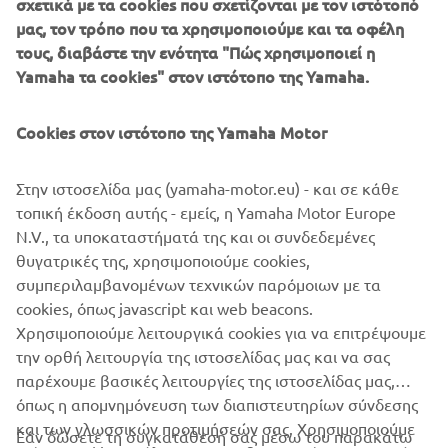
σχετικά με τα cookies που σχετίζονται με τον ιστότοπό
B2B
μας, τον τρόπο που τα χρησιμοποιούμε και τα οφέλη
τους, διαβάστε την ενότητα "Πώς χρησιμοποιεί η
ΠΕΡΙΣΣΌΤΕΡΑ YAMAHA
Yamaha τα cookies" στον ιστότοπο της Yamaha.
SUPPORT
Cookies στον ιστότοπο της Yamaha Motor
Στην ιστοσελίδα μας (yamaha-motor.eu) - και σε κάθε
ΕΝΗΜΕΡΩΤΙΚΟ ΔΕΛΤΙΟ
τοπική έκδοση αυτής - εμείς, η Yamaha Motor Europe
N.V., τα υποκαταστήματά της και οι συνδεδεμένες
Γίνετε ο πρώτος που θα μάθετε για τις τελευταίες προσφορές, τις
θυγατρικές της, χρησιμοποιούμε cookies,
ειδικές εκδηλώσεις, τις νέες κυκλοφορίες και πολλά άλλα
συμπεριλαμβανομένων τεχνικών παρόμοιων με τα
cookies, όπως javascript και web beacons.
Χρησιμοποιούμε λειτουργικά cookies για να επιτρέψουμε
την ορθή λειτουργία της ιστοσελίδας μας και να σας
ΕΓΓΡΑΦΉ
παρέχουμε βασικές λειτουργίες της ιστοσελίδας μας,
όπως η απομνημόνευση των διαπιστευτηρίων σύνδεσης
Διαβάστε την Πολιτική Απορρήτου μας για να μάθετε πώς
και των γλωσσικών προτιμήσεών σας. Χρησιμοποιούμε
Εάν δώσετε τη συγκατάθεσή σας μέσω του παρακάτω
επεξεργαζόμαστε τα προσωπικά σας δεδομένα:
Πολιτική