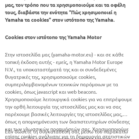
μας, τον τρόπο που τα χρησιμοποιούμε και τα οφέλη
τους, διαβάστε την ενότητα "Πώς χρησιμοποιεί η
Yamaha τα cookies" στον ιστότοπο της Yamaha.
Cookies στον ιστότοπο της Yamaha Motor
Στην ιστοσελίδα μας (yamaha-motor.eu) - και σε κάθε
τοπική έκδοση αυτής - εμείς, η Yamaha Motor Europe
N.V., τα υποκαταστήματά της και οι συνδεδεμένες
θυγατρικές της, χρησιμοποιούμε cookies,
συμπεριλαμβανομένων τεχνικών παρόμοιων με τα
cookies, όπως javascript και web beacons.
Χρησιμοποιούμε λειτουργικά cookies για να επιτρέψουμε
την ορθή λειτουργία της ιστοσελίδας μας και να σας
παρέχουμε βασικές λειτουργίες της ιστοσελίδας μας,
όπως η απομνημόνευση των διαπιστευτηρίων σύνδεσης
και των γλωσσικών προτιμήσεών σας. Χρησιμοποιούμε
Εάν δώσετε τη συγκατάθεσή σας μέσω του παρακάτω
επίσης cookies ανάλυσης για τη δημιουργία στατιστικών
κουμπιού, θα χρησιμοποιήσουμε επίσης cookies