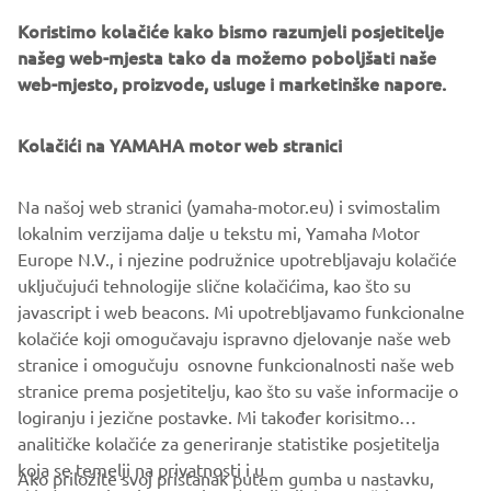
Koristimo kolačiće kako bismo razumjeli posjetitelje
Destination Yamaha Motor
našeg web-mjesta tako da možemo poboljšati naše
web-mjesto, proizvode, usluge i marketinške napore.
Kolačići na YAMAHA motor web stranici
©Yamaha Motor Europe N.V. / Yamaha Motor Co., Ltd.
Na našoj web stranici (yamaha-motor.eu) i svimostalim
Informacije i/ili slike na ovim web-stranicama nikada se ne
lokalnim verzijama dalje u tekstu mi, Yamaha Motor
smiju upotrebljavati u komercijalne ili nekomercijalne
Europe N.V., i njezine podružnice upotrebljavaju kolačiće
svrhe bez izričitog pisanog pristanka tvrtke Yamaha Motor
uključujući tehnologije slične kolačićima, kao što su
Europe N.V. i/ili Yamaha Motor Co., Ltd.
javascript i web beacons. Mi upotrebljavamo funkcionalne
Uvijek se vozite na siguran način i poštujte sve lokalne
kolačiće koji omogučavaju ispravno djelovanje naše web
prometne zakone.
stranice i omogučuju osnovne funkcionalnosti naše web
stranice prema posjetitelju, kao što su vaše informacije o
logiranju i jezične postavke. Mi također korisitmo
analitičke kolačiće za generiranje statistike posjetitelja
koja se temelji na privatnosti i u
Ako priložite svoj pristanak putem gumba u nastavku,