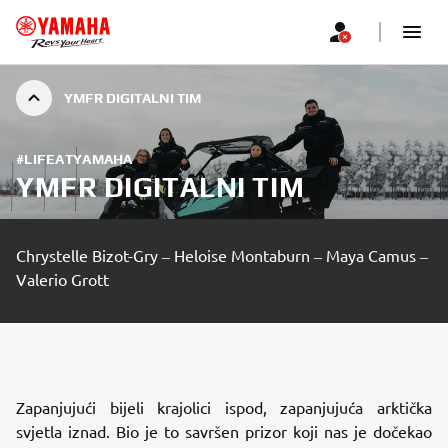
YMFR DIGITALNI TIM
#LIFEATYAMAHA
YMFR DIGITALNI TIM
Chrystelle Bizot-Gry ‒ Heloise Montaburn ‒ Maya Camus ‒
Valerio Grott
Zapanjujući bijeli krajolici ispod, zapanjujuća arktička
svjetla iznad. Bio je to savršen prizor koji nas je dočekao