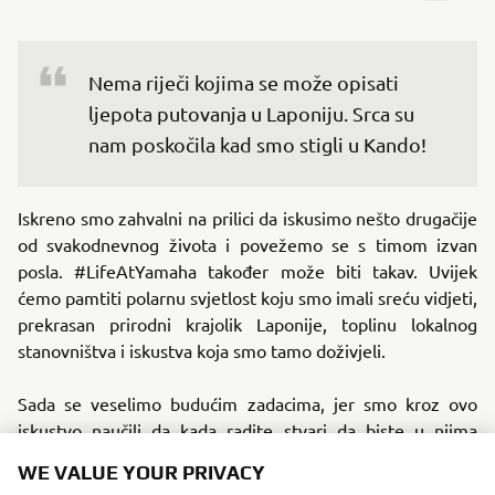
Nema riječi kojima se može opisati 
ljepota putovanja u Laponiju. Srca su 
nam poskočila kad smo stigli u Kando!
Iskreno smo zahvalni na prilici da iskusimo nešto drugačije
od svakodnevnog života i povežemo se s timom izvan
posla. #LifeAtYamaha također može biti takav. Uvijek
ćemo pamtiti polarnu svjetlost koju smo imali sreću vidjeti,
prekrasan prirodni krajolik Laponije, toplinu lokalnog
stanovništva i iskustva koja smo tamo doživjeli.
Sada se veselimo budućim zadacima, jer smo kroz ovo
iskustvo naučili da kada radite stvari da biste u njima
uživali, to može postati nevjerojatno zanimljiva i
WE VALUE YOUR PRIVACY
neočekivana avantura.