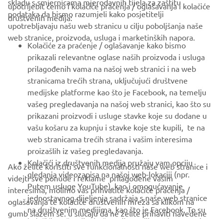
skladu s smjernicama mjerodavnih tijela za zaštitu
upotrijebit ćemo i kolačiće praćenja / oglašavanja i kolačiće
CORPORATE
podataka da bismo razumjeli kako posjetitelji
društvenih medija:
upotrebljavaju našu web stranicu u cilju poboljšanja naše
web stranice, proizvoda, usluga i marketinških napora.
FOR BUSINESS
Kolačiće za praćenje / oglašavanje kako bismo
prikazali relevantne oglase naših proizvoda i usluga
MORE YAMAHA
prilagođenih vama na našoj web stranici i na web
stranicama trećih strana, uključujući društvene
medijske platforme kao što je Facebook, na temelju
SUPPORT
vašeg pregledavanja na našoj web stranici, kao što su
prikazani proizvodi i usluge stavke koje su dodane u
vašu košaru za kupnju i stavke koje ste kupili, te na
BILTEN
web stranicama trećih strana i vašim interesima
Budite prvi koji će saznati o najnovijim ponudama, posebnim
proizašlih iz vašeg pregledavanja.
događajima, novim izdanjima i još mnogo toga
Kolačići iz društvenih medija pružaju vam opciju
Ako želite koristiti sve funkcionalnosti naše web stranice i
gledanja videozapisa na našoj web-lokaciji (npr.
videjti sve ponude i reklame prilagođene vašim
Putem usluge YouTube), kao i omogućavanje
interesima, molimo vas prihvatite kolačiće praćenja /
jednostavnog dijeljenja sadržaja s naše web stranice
oglašavanja te kolačiće društvenih mreža sa klikom na
PRETPLATITE SE
na društvenim medijima, kao što je Facebook. To su
gumb slažem se. u slučaju da ne želite prihaviti navedene