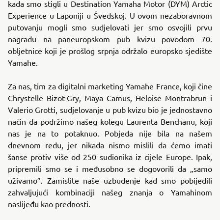
kada smo stigli u Destination Yamaha Motor (DYM) Arctic
Experience u Laponiji u Švedskoj. U ovom nezaboravnom
putovanju mogli smo sudjelovati jer smo osvojili prvu
nagradu na paneuropskom pub kvizu povodom 70.
obljetnice koji je prošlog srpnja održalo europsko sjedište
Yamahe.
Za nas, tim za digitalni marketing Yamahe France, koji čine
Chrystelle Bizot-Gry, Maya Camus, Heloise Montrabrun i
Valerio Grotti, sudjelovanje u pub kvizu bio je jednostavno
način da podržimo našeg kolegu Laurenta Benchanu, koji
nas je na to potaknuo. Pobjeda nije bila na našem
dnevnom redu, jer nikada nismo mislili da ćemo imati
šanse protiv više od 250 sudionika iz cijele Europe. Ipak,
pripremili smo se i međusobno se dogovorili da „samo
uživamo”. Zamislite naše uzbuđenje kad smo pobijedili
zahvaljujući kombinaciji našeg znanja o Yamahinom
naslijeđu kao prednosti.