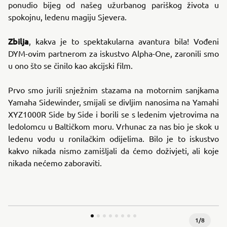
ponudio bijeg od našeg užurbanog pariškog života u
spokojnu, ledenu magiju Sjevera.
Zbilja
, kakva je to spektakularna avantura bila! Vođeni
DYM-ovim partnerom za iskustvo Alpha-One, zaronili smo
u ono što se činilo kao akcijski film.
Prvo smo jurili snježnim stazama na motornim sanjkama
Yamaha Sidewinder, smijali se divljim nanosima na Yamahi
XYZ1000R Side by Side i borili se s ledenim vjetrovima na
ledolomcu u Baltičkom moru. Vrhunac za nas bio je skok u
ledenu vodu u ronilačkim odijelima. Bilo je to iskustvo
kakvo nikada nismo zamišljali da ćemo doživjeti, ali koje
nikada nećemo zaboraviti.
1
/
8