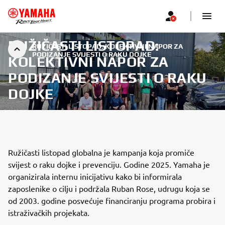
RUŽIČASTI LISTOPAD:
RUŽIČASTI LISTOPAD: KOLEKTIVNI NAPOR ZA
PODIZANJE SVIJESTI O RAKU DOJKE
KOLEKTIVNI NAPOR ZA
PODIZANJE SVIJESTI O RAKU
DOJKE
Ružičasti listopad globalna je kampanja koja promiče
svijest o raku dojke i prevenciju. Godine 2025. Yamaha je
organizirala internu inicijativu kako bi informirala
zaposlenike o cilju i podržala Ruban Rose, udrugu koja se
od 2003. godine posvećuje financiranju programa probira i
istraživačkih projekata.