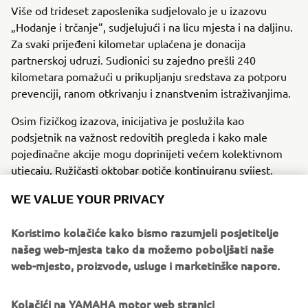
Više od trideset zaposlenika sudjelovalo je u izazovu
„Hodanje i trčanje”, sudjelujući i na licu mjesta i na daljinu.
Za svaki prijeđeni kilometar uplaćena je donacija
partnerskoj udruzi. Sudionici su zajedno prešli 240
kilometara pomažući u prikupljanju sredstava za potporu
prevenciji, ranom otkrivanju i znanstvenim istraživanjima.
Osim fizičkog izazova, inicijativa je poslužila kao
podsjetnik na važnost redovitih pregleda i kako male
pojedinačne akcije mogu doprinijeti većem kolektivnom
utjecaju. Ružičasti oktobar potiče kontinuiranu svijest,
solidarnost i potporu oboljelima od raka dojke.
WE VALUE YOUR PRIVACY
Koristimo kolačiće kako bismo razumjeli posjetitelje
našeg web-mjesta tako da možemo poboljšati naše
ŠTO SLJEDEĆE PROČITATI
web-mjesto, proizvode, usluge i marketinške napore.
Kolačići na YAMAHA motor web stranici