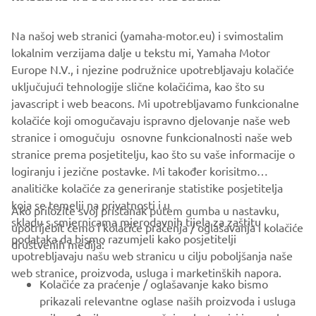
Na našoj web stranici (yamaha-motor.eu) i svimostalim
lokalnim verzijama dalje u tekstu mi, Yamaha Motor
Europe N.V., i njezine podružnice upotrebljavaju kolačiće
uključujući tehnologije slične kolačićima, kao što su
javascript i web beacons. Mi upotrebljavamo funkcionalne
Promicanje korporativnog građanstva
kolačiće koji omogučavaju ispravno djelovanje naše web
Pročitajte više
stranice i omogučuju osnovne funkcionalnosti naše web
stranice prema posjetitelju, kao što su vaše informacije o
logiranju i jezične postavke. Mi također korisitmo
analitičke kolačiće za generiranje statistike posjetitelja
koja se temelji na privatnosti i u
Ako priložite svoj pristanak putem gumba u nastavku,
skladu s smjernicama mjerodavnih tijela za zaštitu
upotrijebit ćemo i kolačiće praćenja / oglašavanja i kolačiće
CORPORATE
podataka da bismo razumjeli kako posjetitelji
društvenih medija:
upotrebljavaju našu web stranicu u cilju poboljšanja naše
web stranice, proizvoda, usluga i marketinških napora.
FOR BUSINESS
Kolačiće za praćenje / oglašavanje kako bismo
prikazali relevantne oglase naših proizvoda i usluga
MORE YAMAHA