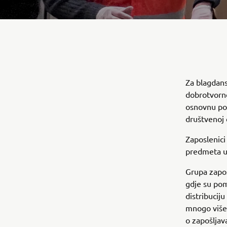
Za blagdans
dobrotvorno
osnovnu pot
društvenoj 
Zaposlenici 
predmeta u 
Grupa zapos
gdje su pom
distribucij
mnogo više 
o zapošljava