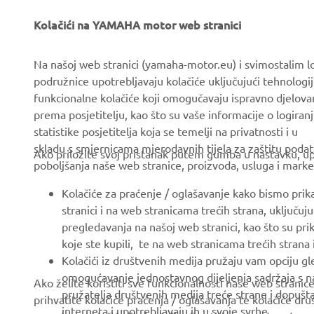
Kolačići na YAMAHA motor web stranici
CORPORATE
FOR BUSINESS
Na našoj web stranici (yamaha-motor.eu) i svimostalim l
podružnice upotrebljavaju kolačiće uključujući tehnologij
About us
eBike systems
funkcionalne kolačiće koji omogučavaju ispravno djelov
News
Authorities & Police
prema posjetitelju, kao što su vaše informacije o logiranj
statistike posjetitelja koja se temelji na privatnosti i u
Events
Golfcourses
skladu s smjernicama mjerodavnih tijela za zaštitu podata
Ako priložite svoj pristanak putem gumba u nastavku, upo
Press
First responders
poboljšanja naše web stranice, proizvoda, usluga i marke
Brochures
Driving schools
Kolačiće za praćenje / oglašavanje kako bismo prik
Working at Yamaha
Robotics
stranici i na web stranicama trećih strana, uključu
pregledavanja na našoj web stranici, kao što su pri
Become a Dealer
Partnerships
koje ste kupili, te na web stranicama trećih strana
Human Rights Policy
Technical information for
Kolačići iz društvenih medija pružaju vam opciju gl
independent dealers
omogućavanje jednostavnog dijeljenja sadržaja s na
Ako želite koristiti sve funkcionalnosti naše web strani
Sustainability Basic Policy
pružatelja društvenih medija treće strane i dopuš
prihvatite kolačiće praćenja / oglašavanja te kolačiće dr
Yamalube Safety Data
Whistleblower Channel
interneta i upotrebljavaju ih u svoje svrhe.