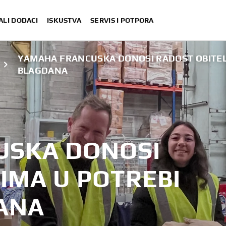
ALI DODACI
ISKUSTVA
SERVIS I POTPORA
YAMAHA FRANCUSKA DONOSI RADOST OBITELJ
BLAGDANA
USKA DONOSI
IMA U POTREBI
ANA