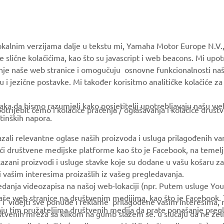
MORE YAMAHA
SUPPORT
okalnim verzijama dalje u tekstu mi, Yamaha Motor Europe N.V.,
e slične kolačićima, kao što su javascript i web beacons. Mi upo
MyYamaha
Parts Catalogue
anje naše web stranice i omogučuju osnovne funkcionalnosti na
Yamaha Music
Book Maintenance
u i jezične postavke. Mi također korisitmo analitičke kolačiće z
Yamaha Racing
Dealer locator
ka da bismo razumjeli kako posjetitelji upotrebljavaju našu web 
trijebit ćemo i kolačiće praćenja / oglašavanja i kolačiće društ
Yamaha Motor Global
Management of Waste
tinških napora.
Batteries
Mobile Apps
azali relevantne oglase naših proizvoda i usluga prilagođenih v
jući društvene medijske platforme kao što je Facebook, na temel
kazani proizvodi i usluge stavke koje su dodane u vašu košaru za
 i vašim interesima proizašlih iz vašeg pregledavanja.
edanja videozapisa na našoj web-lokaciji (npr. Putem usluge You
še web stranice na društvenim medijima, kao što je Facebook. T
ce i videjti sve ponude i reklame prilagođene vašim interesima,
taju tim pružateljima društvenih medija da prate ponašanje pre
uštvenih mreža sa klikom na gumb slažem se. u slučaju da ne želi