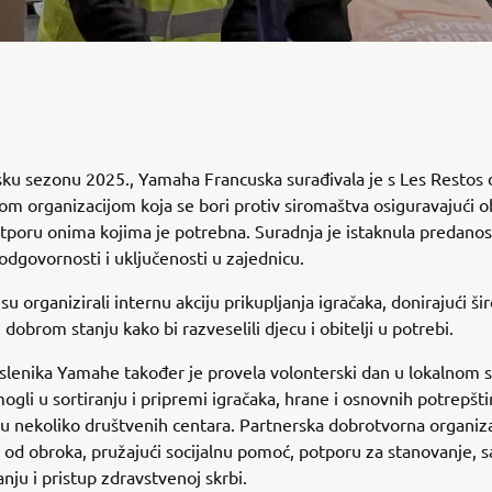
ku sezonu 2025., Yamaha Francuska surađivala je s Les Restos
m organizacijom koja se bori protiv siromaštva osiguravajući o
poru onima kojima je potrebna. Suradnja je istaknula predanos
odgovornosti i uključenosti u zajednicu.
su organizirali internu akciju prikupljanja igračaka, donirajući ši
dobrom stanju kako bi razveselili djecu i obitelji u potrebi.
lenika Yamahe također je provela volonterski dan u lokalnom s
ogli u sortiranju i pripremi igračaka, hrane i osnovnih potrepšti
u u nekoliko društvenih centara. Partnerska dobrotvorna organiza
od obroka, pružajući socijalnu pomoć, potporu za stanovanje, s
nju i pristup zdravstvenoj skrbi.