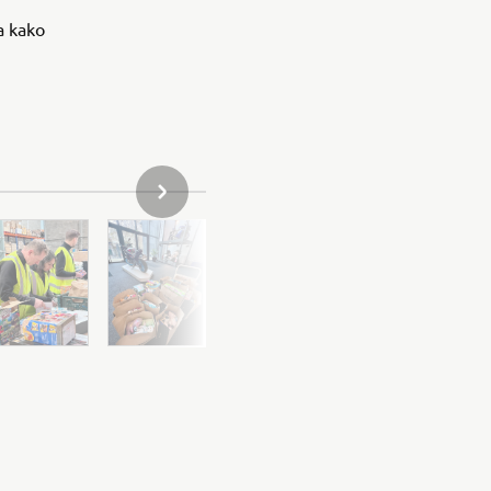
la kako
SLJEDEĆI PREDMET IZ GALERIJE