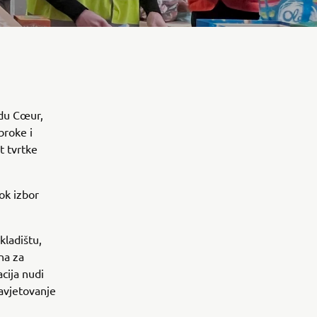
 du Cœur,
broke i
t tvrtke
rok izbor
kladištu,
na za
cija nudi
avjetovanje