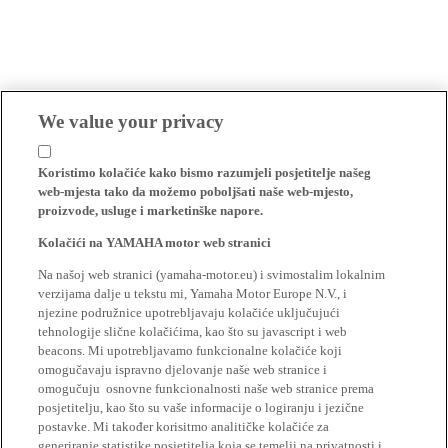
We value your privacy
Koristimo kolačiće kako bismo razumjeli posjetitelje našeg
web-mjesta tako da možemo poboljšati naše web-mjesto,
proizvode, usluge i marketinške napore.
Kolačići na YAMAHA motor web stranici
Na našoj web stranici (yamaha-motor.eu) i svimostalim lokalnim
verzijama dalje u tekstu mi, Yamaha Motor Europe N.V., i
njezine podružnice upotrebljavaju kolačiće uključujući
tehnologije slične kolačićima, kao što su javascript i web
beacons. Mi upotrebljavamo funkcionalne kolačiće koji
omogučavaju ispravno djelovanje naše web stranice i
omogučuju osnovne funkcionalnosti naše web stranice prema
posjetitelju, kao što su vaše informacije o logiranju i jezične
postavke. Mi također korisitmo analitičke kolačiće za
generiranje statistike posjetitelja koja se temelji na privatnosti i