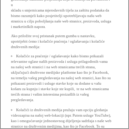
u
skladu s smjernicama mjerodavnih tijela za zaštitu podataka da
bismo razumjeli kako posjetitelji upotrebljavaju našu web
stranicu u cilju poboljšanja naše web stranice, proizvoda, usluga
i marketinških napora.
Ako priložite svoj pristanak putem gumba u nastavku,
upotrijebit ćemo i kolačiće praćenja / oglašavanja i kolačiće
društvenih medija:
Kolačiće za praćenje / oglašavanje kako bismo prikazali
relevantne oglase naših proizvoda i usluga prilagođenih vama
na našoj web stranici i na web stranicama trećih strana,
uključujući društvene medijske platforme kao što je Facebook,
na temelju vašeg pregledavanja na našoj web stranici, kao što su
prikazani proizvodi i usluge stavke koje su dodane u vašu
košaru za kupnju i stavke koje ste kupili, te na web stranicama
trećih strana i vašim interesima proizašlih iz vašeg
pregledavanja.
Kolačići iz društvenih medija pružaju vam opciju gledanja
videozapisa na našoj web-lokaciji (npr. Putem usluge YouTube),
kao i omogućavanje jednostavnog dijeljenja sadržaja s naše web
stranice na društvenim medijima, kao što je Facebook. To su