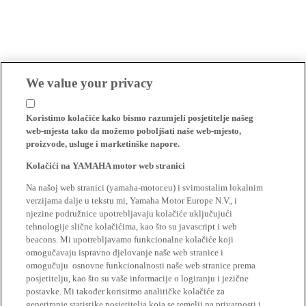
We value your privacy
Koristimo kolačiće kako bismo razumjeli posjetitelje našeg
web-mjesta tako da možemo poboljšati naše web-mjesto,
proizvode, usluge i marketinške napore.
Kolačići na YAMAHA motor web stranici
Na našoj web stranici (yamaha-motor.eu) i svimostalim lokalnim
verzijama dalje u tekstu mi, Yamaha Motor Europe N.V., i
njezine podružnice upotrebljavaju kolačiće uključujući
tehnologije slične kolačićima, kao što su javascript i web
beacons. Mi upotrebljavamo funkcionalne kolačiće koji
omogučavaju ispravno djelovanje naše web stranice i
omogučuju osnovne funkcionalnosti naše web stranice prema
posjetitelju, kao što su vaše informacije o logiranju i jezične
postavke. Mi također korisitmo analitičke kolačiće za
generiranje statistike posjetitelja koja se temelji na privatnosti i