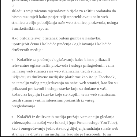
u
skladu s smjernicama mjerodavnih tijela za zaštitu podataka da
bismo razumjeli kako posjetitelji upotrebljavaju našu web
stranicu u cilju poboljšanja naše web stranice, proizvoda, usluga
i marketinških napora.
Ako priložite svoj pristanak putem gumba u nastavku,
upotrijebit ćemo i kolačiće praćenja / oglašavanja i kolačiće
društvenih medija:
Kolačiće za praćenje / oglašavanje kako bismo prikazali
relevantne oglase naših proizvoda i usluga prilagođenih vama
na našoj web stranici i na web stranicama trećih strana,
uključujući društvene medijske platforme kao što je Facebook,
na temelju vašeg pregledavanja na našoj web stranici, kao što su
prikazani proizvodi i usluge stavke koje su dodane u vašu
košaru za kupnju i stavke koje ste kupili, te na web stranicama
trećih strana i vašim interesima proizašlih iz vašeg
pregledavanja.
Kolačići iz društvenih medija pružaju vam opciju gledanja
videozapisa na našoj web-lokaciji (npr. Putem usluge YouTube),
kao i omogućavanje jednostavnog dijeljenja sadržaja s naše web
stranice na društvenim medijima, kao što je Facebook. To su