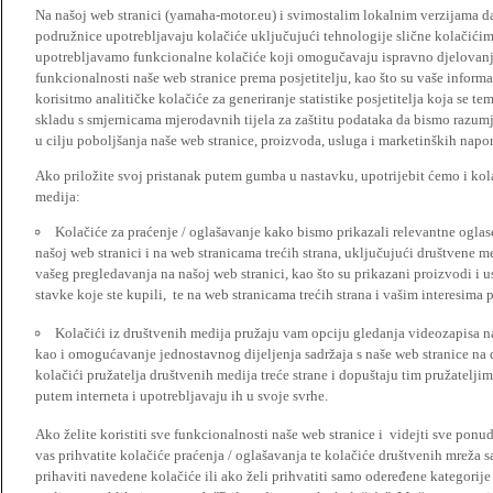
Na našoj web stranici (yamaha-motor.eu) i svimostalim lokalnim verzijama da
podružnice upotrebljavaju kolačiće uključujući tehnologije slične kolačićima
upotrebljavamo funkcionalne kolačiće koji omogučavaju ispravno djelovan
funkcionalnosti naše web stranice prema posjetitelju, kao što su vaše informa
korisitmo analitičke kolačiće za generiranje statistike posjetitelja koja se tem
skladu s smjernicama mjerodavnih tijela za zaštitu podataka da bismo razumje
u cilju poboljšanja naše web stranice, proizvoda, usluga i marketinških napor
Ako priložite svoj pristanak putem gumba u nastavku, upotrijebit ćemo i kola
medija:
Kolačiće za praćenje / oglašavanje kako bismo prikazali relevantne ogla
našoj web stranici i na web stranicama trećih strana, uključujući društvene 
vašeg pregledavanja na našoj web stranici, kao što su prikazani proizvodi i 
stavke koje ste kupili, te na web stranicama trećih strana i vašim interesima 
Kolačići iz društvenih medija pružaju vam opciju gledanja videozapisa n
kao i omogućavanje jednostavnog dijeljenja sadržaja s naše web stranice na
kolačići pružatelja društvenih medija treće strane i dopuštaju tim pružatelj
putem interneta i upotrebljavaju ih u svoje svrhe.
Ako želite koristiti sve funkcionalnosti naše web stranice i videjti sve pon
vas prihvatite kolačiće praćenja / oglašavanja te kolačiće društvenih mreža s
prihaviti navedene kolačiće ili ako želi prihvatiti samo odeređene kategorije