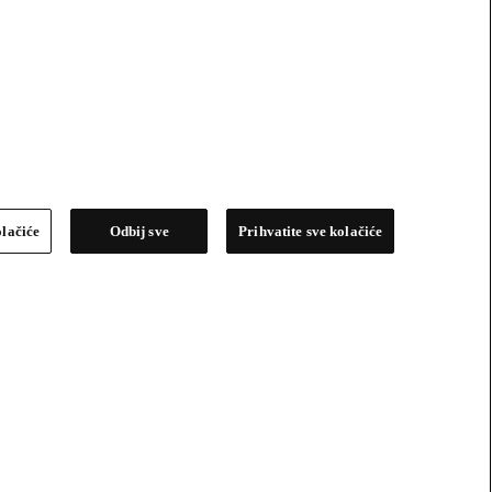
olačiće
Odbij sve
Prihvatite sve kolačiće