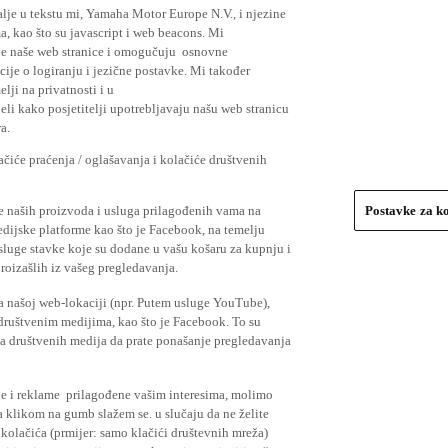
lje u tekstu mi, Yamaha Motor Europe N.V., i njezine
, kao što su javascript i web beacons. Mi
je naše web stranice i omogučuju osnovne
cije o logiranju i jezične postavke. Mi također
elji na privatnosti i u
li kako posjetitelji upotrebljavaju našu web stranicu
a.
čiće praćenja / oglašavanja i kolačiće društvenih
se naših proizvoda i usluga prilagođenih vama na
Postavke za k
medijske platforme kao što je Facebook, na temelju
usluge stavke koje su dodane u vašu košaru za kupnju i
proizašlih iz vašeg pregledavanja.
a našoj web-lokaciji (npr. Putem usluge YouTube),
 društvenim medijima, kao što je Facebook. To su
ima društvenih medija da prate ponašanje pregledavanja
ude i reklame prilagođene vašim interesima, molimo
a klikom na gumb slažem se. u slučaju da ne želite
 kolačića (prmijer: samo klačići društevnih mreža)