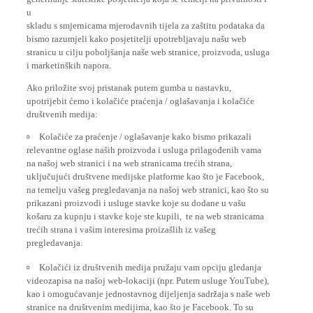
u
skladu s smjernicama mjerodavnih tijela za zaštitu podataka da
bismo razumjeli kako posjetitelji upotrebljavaju našu web
stranicu u cilju poboljšanja naše web stranice, proizvoda, usluga
i marketinških napora.
Ako priložite svoj pristanak putem gumba u nastavku,
upotrijebit ćemo i kolačiće praćenja / oglašavanja i kolačiće
društvenih medija:
Kolačiće za praćenje / oglašavanje kako bismo prikazali
relevantne oglase naših proizvoda i usluga prilagođenih vama
na našoj web stranici i na web stranicama trećih strana,
uključujući društvene medijske platforme kao što je Facebook,
na temelju vašeg pregledavanja na našoj web stranici, kao što su
prikazani proizvodi i usluge stavke koje su dodane u vašu
košaru za kupnju i stavke koje ste kupili, te na web stranicama
trećih strana i vašim interesima proizašlih iz vašeg
pregledavanja.
Kolačići iz društvenih medija pružaju vam opciju gledanja
videozapisa na našoj web-lokaciji (npr. Putem usluge YouTube),
kao i omogućavanje jednostavnog dijeljenja sadržaja s naše web
stranice na društvenim medijima, kao što je Facebook. To su