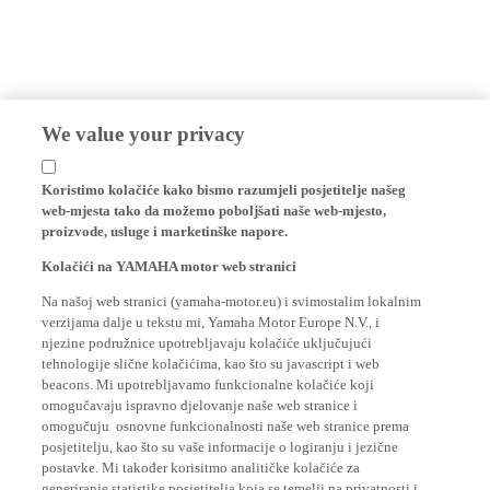
We value your privacy
Koristimo kolačiće kako bismo razumjeli posjetitelje našeg
web-mjesta tako da možemo poboljšati naše web-mjesto,
proizvode, usluge i marketinške napore.
Kolačići na YAMAHA motor web stranici
Na našoj web stranici (yamaha-motor.eu) i svimostalim lokalnim
verzijama dalje u tekstu mi, Yamaha Motor Europe N.V., i
njezine podružnice upotrebljavaju kolačiće uključujući
tehnologije slične kolačićima, kao što su javascript i web
beacons. Mi upotrebljavamo funkcionalne kolačiće koji
omogučavaju ispravno djelovanje naše web stranice i
omogučuju osnovne funkcionalnosti naše web stranice prema
posjetitelju, kao što su vaše informacije o logiranju i jezične
postavke. Mi također korisitmo analitičke kolačiće za
generiranje statistike posjetitelja koja se temelji na privatnosti i