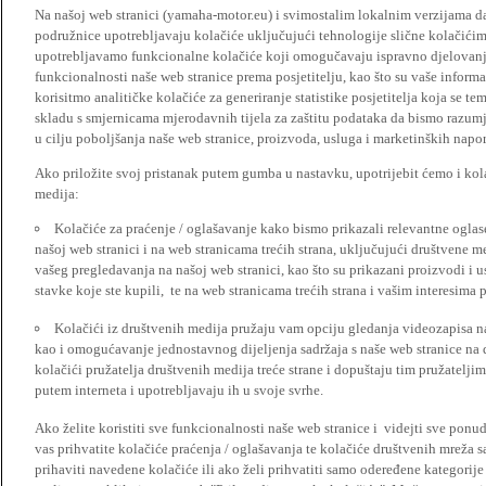
Na našoj web stranici (yamaha-motor.eu) i svimostalim lokalnim verzijama da
podružnice upotrebljavaju kolačiće uključujući tehnologije slične kolačićima
upotrebljavamo funkcionalne kolačiće koji omogučavaju ispravno djelovan
funkcionalnosti naše web stranice prema posjetitelju, kao što su vaše informa
korisitmo analitičke kolačiće za generiranje statistike posjetitelja koja se tem
skladu s smjernicama mjerodavnih tijela za zaštitu podataka da bismo razumje
u cilju poboljšanja naše web stranice, proizvoda, usluga i marketinških napor
Ako priložite svoj pristanak putem gumba u nastavku, upotrijebit ćemo i kola
medija:
Kolačiće za praćenje / oglašavanje kako bismo prikazali relevantne ogla
našoj web stranici i na web stranicama trećih strana, uključujući društvene 
vašeg pregledavanja na našoj web stranici, kao što su prikazani proizvodi i 
stavke koje ste kupili, te na web stranicama trećih strana i vašim interesima 
Kolačići iz društvenih medija pružaju vam opciju gledanja videozapisa n
kao i omogućavanje jednostavnog dijeljenja sadržaja s naše web stranice na
kolačići pružatelja društvenih medija treće strane i dopuštaju tim pružatelj
putem interneta i upotrebljavaju ih u svoje svrhe.
Ako želite koristiti sve funkcionalnosti naše web stranice i videjti sve pon
vas prihvatite kolačiće praćenja / oglašavanja te kolačiće društvenih mreža s
prihaviti navedene kolačiće ili ako želi prihvatiti samo odeređene kategorije