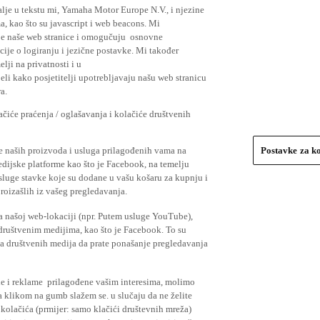
lje u tekstu mi, Yamaha Motor Europe N.V., i njezine
, kao što su javascript i web beacons. Mi
je naše web stranice i omogučuju osnovne
cije o logiranju i jezične postavke. Mi također
elji na privatnosti i u
li kako posjetitelji upotrebljavaju našu web stranicu
a.
čiće praćenja / oglašavanja i kolačiće društvenih
se naših proizvoda i usluga prilagođenih vama na
Postavke za k
medijske platforme kao što je Facebook, na temelju
usluge stavke koje su dodane u vašu košaru za kupnju i
proizašlih iz vašeg pregledavanja.
a našoj web-lokaciji (npr. Putem usluge YouTube),
 društvenim medijima, kao što je Facebook. To su
ima društvenih medija da prate ponašanje pregledavanja
ude i reklame prilagođene vašim interesima, molimo
a klikom na gumb slažem se. u slučaju da ne želite
 kolačića (prmijer: samo klačići društevnih mreža)