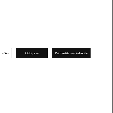
olačiće
Odbij sve
Prihvatite sve kolačiće