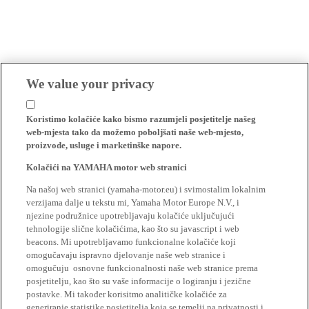
We value your privacy
Koristimo kolačiće kako bismo razumjeli posjetitelje našeg
web-mjesta tako da možemo poboljšati naše web-mjesto,
proizvode, usluge i marketinške napore.
Kolačići na YAMAHA motor web stranici
Na našoj web stranici (yamaha-motor.eu) i svimostalim lokalnim
verzijama dalje u tekstu mi, Yamaha Motor Europe N.V., i
njezine podružnice upotrebljavaju kolačiće uključujući
tehnologije slične kolačićima, kao što su javascript i web
beacons. Mi upotrebljavamo funkcionalne kolačiće koji
omogučavaju ispravno djelovanje naše web stranice i
omogučuju osnovne funkcionalnosti naše web stranice prema
posjetitelju, kao što su vaše informacije o logiranju i jezične
postavke. Mi također korisitmo analitičke kolačiće za
generiranje statistike posjetitelja koja se temelji na privatnosti i