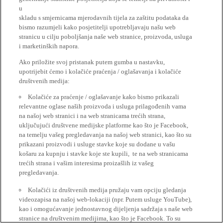
u
skladu s smjernicama mjerodavnih tijela za zaštitu podataka da
bismo razumjeli kako posjetitelji upotrebljavaju našu web
stranicu u cilju poboljšanja naše web stranice, proizvoda, usluga
i marketinških napora.
Ako priložite svoj pristanak putem gumba u nastavku,
upotrijebit ćemo i kolačiće praćenja / oglašavanja i kolačiće
društvenih medija:
Kolačiće za praćenje / oglašavanje kako bismo prikazali
relevantne oglase naših proizvoda i usluga prilagođenih vama
na našoj web stranici i na web stranicama trećih strana,
uključujući društvene medijske platforme kao što je Facebook,
na temelju vašeg pregledavanja na našoj web stranici, kao što su
prikazani proizvodi i usluge stavke koje su dodane u vašu
košaru za kupnju i stavke koje ste kupili, te na web stranicama
trećih strana i vašim interesima proizašlih iz vašeg
pregledavanja.
Kolačići iz društvenih medija pružaju vam opciju gledanja
videozapisa na našoj web-lokaciji (npr. Putem usluge YouTube),
kao i omogućavanje jednostavnog dijeljenja sadržaja s naše web
stranice na društvenim medijima, kao što je Facebook. To su