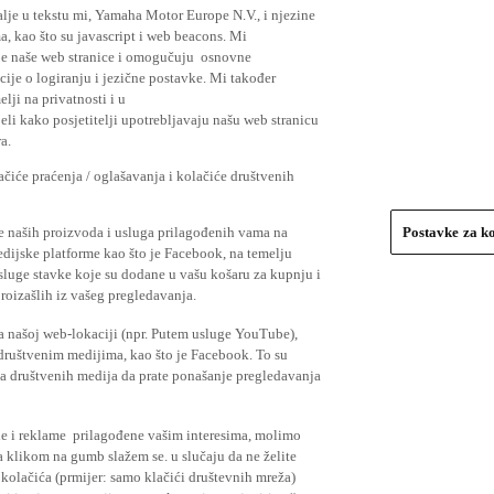
lje u tekstu mi, Yamaha Motor Europe N.V., i njezine
, kao što su javascript i web beacons. Mi
je naše web stranice i omogučuju osnovne
cije o logiranju i jezične postavke. Mi također
elji na privatnosti i u
li kako posjetitelji upotrebljavaju našu web stranicu
a.
čiće praćenja / oglašavanja i kolačiće društvenih
se naših proizvoda i usluga prilagođenih vama na
Postavke za k
medijske platforme kao što je Facebook, na temelju
usluge stavke koje su dodane u vašu košaru za kupnju i
proizašlih iz vašeg pregledavanja.
a našoj web-lokaciji (npr. Putem usluge YouTube),
 društvenim medijima, kao što je Facebook. To su
ima društvenih medija da prate ponašanje pregledavanja
ude i reklame prilagođene vašim interesima, molimo
a klikom na gumb slažem se. u slučaju da ne želite
 kolačića (prmijer: samo klačići društevnih mreža)