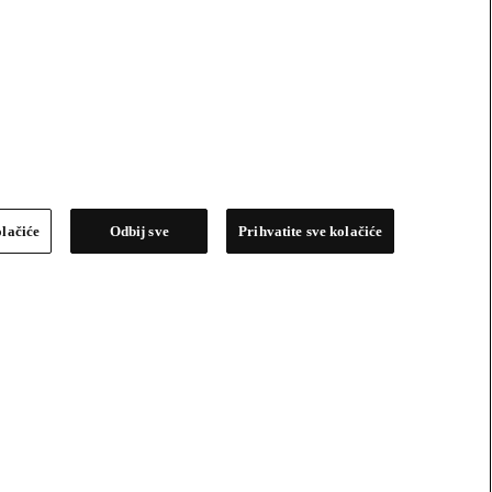
olačiće
Odbij sve
Prihvatite sve kolačiće