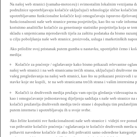
Na našoj web stranici (yamaha-motor.eu) i svimostalim lokalnim verzijama da
podružnice upotrebljavaju kolačiće uključujući tehnologije slične kolačićima
upotrebljavamo funkcionalne kolačiće koji omogučavaju ispravno djelovan
funkcionalnosti naše web stranice prema posjetitelju, kao što su vaše informa
korisitmo analitičke kolačiće za generiranje statistike posjetitelja koja se tem
skladu s smjernicama mjerodavnih tijela za zaštitu podataka da bismo razumje
u cilju poboljšanja naše web stranice, proizvoda, usluga i marketinških napor
Ako priložite svoj pristanak putem gumba u nastavku, upotrijebit ćemo i kola
medija:
Kolačiće za praćenje / oglašavanje kako bismo prikazali relevantne ogla
našoj web stranici i na web stranicama trećih strana, uključujući društvene 
vašeg pregledavanja na našoj web stranici, kao što su prikazani proizvodi i 
stavke koje ste kupili, te na web stranicama trećih strana i vašim interesima 
Kolačići iz društvenih medija pružaju vam opciju gledanja videozapisa n
kao i omogućavanje jednostavnog dijeljenja sadržaja s naše web stranice na
kolačići pružatelja društvenih medija treće strane i dopuštaju tim pružatelj
putem interneta i upotrebljavaju ih u svoje svrhe.
Ako želite koristiti sve funkcionalnosti naše web stranice i videjti sve pon
vas prihvatite kolačiće praćenja / oglašavanja te kolačiće društvenih mreža s
prihaviti navedene kolačiće ili ako želi prihvatiti samo odeređene kategorije