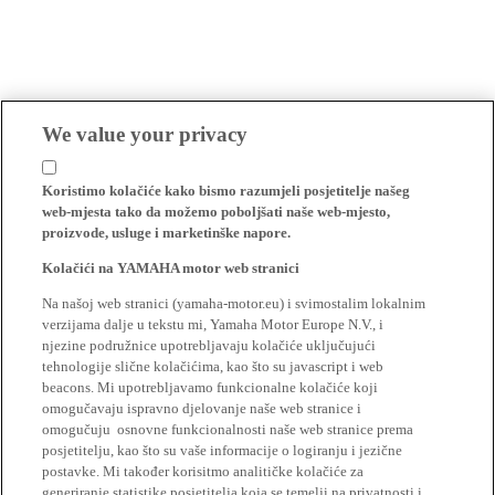
We value your privacy
Koristimo kolačiće kako bismo razumjeli posjetitelje našeg
web-mjesta tako da možemo poboljšati naše web-mjesto,
proizvode, usluge i marketinške napore.
Kolačići na YAMAHA motor web stranici
Na našoj web stranici (yamaha-motor.eu) i svimostalim lokalnim
verzijama dalje u tekstu mi, Yamaha Motor Europe N.V., i
njezine podružnice upotrebljavaju kolačiće uključujući
tehnologije slične kolačićima, kao što su javascript i web
beacons. Mi upotrebljavamo funkcionalne kolačiće koji
omogučavaju ispravno djelovanje naše web stranice i
omogučuju osnovne funkcionalnosti naše web stranice prema
posjetitelju, kao što su vaše informacije o logiranju i jezične
postavke. Mi također korisitmo analitičke kolačiće za
generiranje statistike posjetitelja koja se temelji na privatnosti i