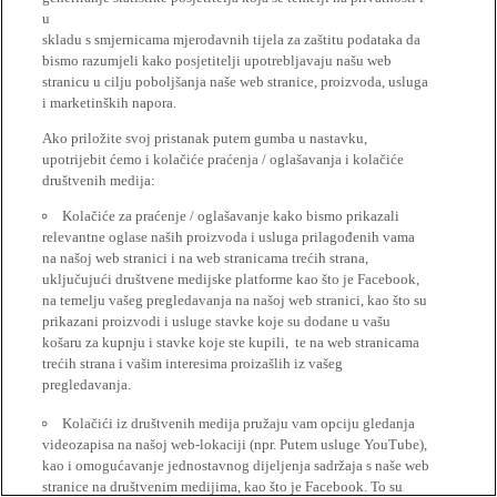
u
skladu s smjernicama mjerodavnih tijela za zaštitu podataka da
bismo razumjeli kako posjetitelji upotrebljavaju našu web
stranicu u cilju poboljšanja naše web stranice, proizvoda, usluga
i marketinških napora.
Ako priložite svoj pristanak putem gumba u nastavku,
upotrijebit ćemo i kolačiće praćenja / oglašavanja i kolačiće
društvenih medija:
Kolačiće za praćenje / oglašavanje kako bismo prikazali
relevantne oglase naših proizvoda i usluga prilagođenih vama
na našoj web stranici i na web stranicama trećih strana,
uključujući društvene medijske platforme kao što je Facebook,
na temelju vašeg pregledavanja na našoj web stranici, kao što su
prikazani proizvodi i usluge stavke koje su dodane u vašu
košaru za kupnju i stavke koje ste kupili, te na web stranicama
trećih strana i vašim interesima proizašlih iz vašeg
pregledavanja.
Kolačići iz društvenih medija pružaju vam opciju gledanja
videozapisa na našoj web-lokaciji (npr. Putem usluge YouTube),
kao i omogućavanje jednostavnog dijeljenja sadržaja s naše web
stranice na društvenim medijima, kao što je Facebook. To su