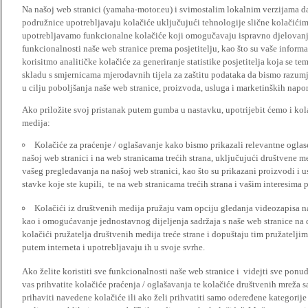
Na našoj web stranici (yamaha-motor.eu) i svimostalim lokalnim verzijama da
podružnice upotrebljavaju kolačiće uključujući tehnologije slične kolačićima
upotrebljavamo funkcionalne kolačiće koji omogučavaju ispravno djelovan
funkcionalnosti naše web stranice prema posjetitelju, kao što su vaše informa
korisitmo analitičke kolačiće za generiranje statistike posjetitelja koja se tem
skladu s smjernicama mjerodavnih tijela za zaštitu podataka da bismo razumje
u cilju poboljšanja naše web stranice, proizvoda, usluga i marketinških napor
Ako priložite svoj pristanak putem gumba u nastavku, upotrijebit ćemo i kola
medija:
Kolačiće za praćenje / oglašavanje kako bismo prikazali relevantne ogla
našoj web stranici i na web stranicama trećih strana, uključujući društvene 
vašeg pregledavanja na našoj web stranici, kao što su prikazani proizvodi i 
stavke koje ste kupili, te na web stranicama trećih strana i vašim interesima 
Kolačići iz društvenih medija pružaju vam opciju gledanja videozapisa n
kao i omogućavanje jednostavnog dijeljenja sadržaja s naše web stranice na
kolačići pružatelja društvenih medija treće strane i dopuštaju tim pružatelj
putem interneta i upotrebljavaju ih u svoje svrhe.
Ako želite koristiti sve funkcionalnosti naše web stranice i videjti sve pon
vas prihvatite kolačiće praćenja / oglašavanja te kolačiće društvenih mreža s
prihaviti navedene kolačiće ili ako želi prihvatiti samo odeređene kategorije