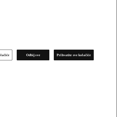
olačiće
Odbij sve
Prihvatite sve kolačiće