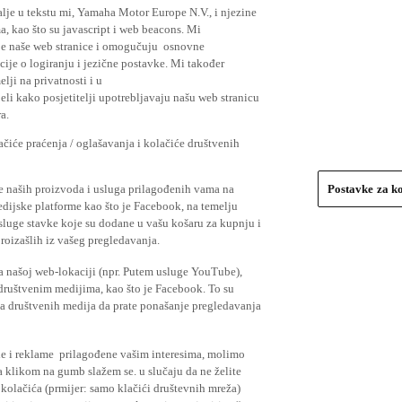
lje u tekstu mi, Yamaha Motor Europe N.V., i njezine
, kao što su javascript i web beacons. Mi
je naše web stranice i omogučuju osnovne
cije o logiranju i jezične postavke. Mi također
elji na privatnosti i u
li kako posjetitelji upotrebljavaju našu web stranicu
a.
čiće praćenja / oglašavanja i kolačiće društvenih
se naših proizvoda i usluga prilagođenih vama na
Postavke za k
medijske platforme kao što je Facebook, na temelju
usluge stavke koje su dodane u vašu košaru za kupnju i
proizašlih iz vašeg pregledavanja.
a našoj web-lokaciji (npr. Putem usluge YouTube),
 društvenim medijima, kao što je Facebook. To su
ima društvenih medija da prate ponašanje pregledavanja
ude i reklame prilagođene vašim interesima, molimo
a klikom na gumb slažem se. u slučaju da ne želite
 kolačića (prmijer: samo klačići društevnih mreža)