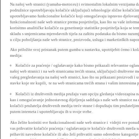
Na našoj web stranici (yamaha-motor.eu) i svimostalim lokalnim verzijama da
podružnice upotrebljavaju kolačiće uključujući tehnologije slične kolačićima
upotrebljavamo funkcionalne kolačiće koji omogučavaju ispravno djelovan
funkcionalnosti naše web stranice prema posjetitelju, kao što su vaše informa
korisitmo analitičke kolačiće za generiranje statistike posjetitelja koja se tem
skladu s smjernicama mjerodavnih tijela za zaštitu podataka da bismo razumje
u cilju poboljšanja naše web stranice, proizvoda, usluga i marketinških napor
Ako priložite svoj pristanak putem gumba u nastavku, upotrijebit ćemo i kola
medija:
Kolačiće za praćenje / oglašavanje kako bismo prikazali relevantne ogla
našoj web stranici i na web stranicama trećih strana, uključujući društvene 
vašeg pregledavanja na našoj web stranici, kao što su prikazani proizvodi i 
stavke koje ste kupili, te na web stranicama trećih strana i vašim interesima 
Kolačići iz društvenih medija pružaju vam opciju gledanja videozapisa n
kao i omogućavanje jednostavnog dijeljenja sadržaja s naše web stranice na
kolačići pružatelja društvenih medija treće strane i dopuštaju tim pružatelj
putem interneta i upotrebljavaju ih u svoje svrhe.
Ako želite koristiti sve funkcionalnosti naše web stranice i videjti sve pon
vas prihvatite kolačiće praćenja / oglašavanja te kolačiće društvenih mreža s
prihaviti navedene kolačiće ili ako želi prihvatiti samo odeređene kategorije