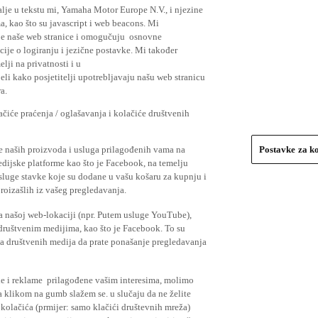
lje u tekstu mi, Yamaha Motor Europe N.V., i njezine
, kao što su javascript i web beacons. Mi
je naše web stranice i omogučuju osnovne
cije o logiranju i jezične postavke. Mi također
elji na privatnosti i u
li kako posjetitelji upotrebljavaju našu web stranicu
a.
čiće praćenja / oglašavanja i kolačiće društvenih
se naših proizvoda i usluga prilagođenih vama na
Postavke za k
medijske platforme kao što je Facebook, na temelju
usluge stavke koje su dodane u vašu košaru za kupnju i
proizašlih iz vašeg pregledavanja.
a našoj web-lokaciji (npr. Putem usluge YouTube),
 društvenim medijima, kao što je Facebook. To su
ima društvenih medija da prate ponašanje pregledavanja
ude i reklame prilagođene vašim interesima, molimo
a klikom na gumb slažem se. u slučaju da ne želite
 kolačića (prmijer: samo klačići društevnih mreža)