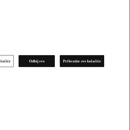
olačiće
Odbij sve
Prihvatite sve kolačiće