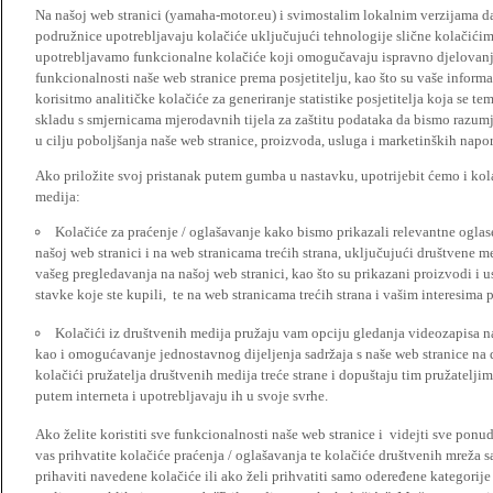
Na našoj web stranici (yamaha-motor.eu) i svimostalim lokalnim verzijama da
podružnice upotrebljavaju kolačiće uključujući tehnologije slične kolačićima
upotrebljavamo funkcionalne kolačiće koji omogučavaju ispravno djelovan
funkcionalnosti naše web stranice prema posjetitelju, kao što su vaše informa
korisitmo analitičke kolačiće za generiranje statistike posjetitelja koja se tem
skladu s smjernicama mjerodavnih tijela za zaštitu podataka da bismo razumje
u cilju poboljšanja naše web stranice, proizvoda, usluga i marketinških napor
Ako priložite svoj pristanak putem gumba u nastavku, upotrijebit ćemo i kola
medija:
Kolačiće za praćenje / oglašavanje kako bismo prikazali relevantne ogla
našoj web stranici i na web stranicama trećih strana, uključujući društvene 
vašeg pregledavanja na našoj web stranici, kao što su prikazani proizvodi i 
stavke koje ste kupili, te na web stranicama trećih strana i vašim interesima 
Kolačići iz društvenih medija pružaju vam opciju gledanja videozapisa n
kao i omogućavanje jednostavnog dijeljenja sadržaja s naše web stranice na
kolačići pružatelja društvenih medija treće strane i dopuštaju tim pružatelj
putem interneta i upotrebljavaju ih u svoje svrhe.
Ako želite koristiti sve funkcionalnosti naše web stranice i videjti sve pon
vas prihvatite kolačiće praćenja / oglašavanja te kolačiće društvenih mreža s
prihaviti navedene kolačiće ili ako želi prihvatiti samo odeređene kategorije