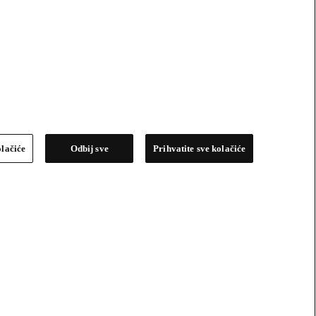
olačiće
Odbij sve
Prihvatite sve kolačiće