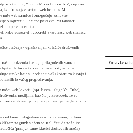
lje u tekstu mi, Yamaha Motor Europe N.V., i njezine
, kao što su javascript i web beacons. Mi
je naše web stranice i omogučuju osnovne
cije o logiranju i jezične postavke. Mi također
elji na privatnosti i u
li kako posjetitelji upotrebljavaju našu web stranicu
a.
čiće praćenja / oglašavanja i kolačiće društvenih
se naših proizvoda i usluga prilagođenih vama na
Postavke za k
medijske platforme kao što je Facebook, na temelju
usluge stavke koje su dodane u vašu košaru za kupnju i
proizašlih iz vašeg pregledavanja.
a našoj web-lokaciji (npr. Putem usluge YouTube),
 društvenim medijima, kao što je Facebook. To su
ima društvenih medija da prate ponašanje pregledavanja
ude i reklame prilagođene vašim interesima, molimo
a klikom na gumb slažem se. u slučaju da ne želite
 kolačića (prmijer: samo klačići društevnih mreža)